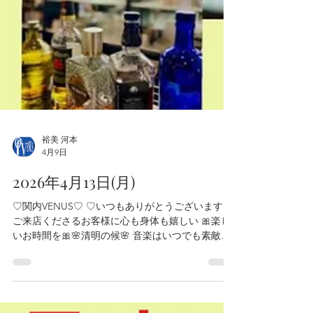
裕美 河本
4月9日
2026年4月13日(月)
♡関内VENUS♡ ♡いつもありがとうございます♡
ご来店くださるお客様に心も身体も嬉しい 🎀楽し