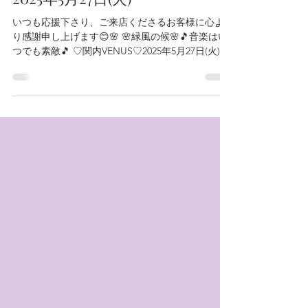
裕美 河本
2025年5月24日
2025年5月27日(火)
いつも応援下さり、ご来店くださるお客様に心よ
り感謝申し上げます😊🌸 🌸緑風の候🌸🎵音楽はい
つでも素敵🎵 ♡関内VENUS♡2025年5月27日(火) 渡
瀬あつ子 vo. 斎藤クミコ pf. 華やかなDuo🌸 楽しい
二人と楽しい夜を是非🌸...