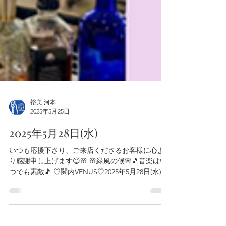
裕美 河本
2025年5月25日
2025年5月28日(水)
いつも応援下さり、ご来店くださるお客様に心よ
り感謝申し上げます😊🌸 🌸緑風の候🌸🎵音楽はい
つでも素敵🎵 ♡関内VENUS♡2025年5月28日(水) ❣️
Special Trio❣️ 森岡ﾏﾚｰﾈ典子 vo. 平岡遊一郎 gt. 藤橋
万記 perc. ...