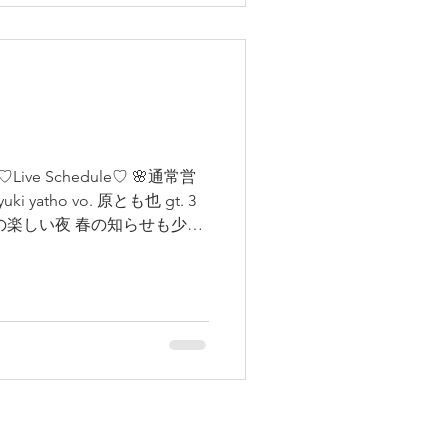
Live Schedule♡ 🌸通常営
i yatho vo. 原とも也 gt. 3
の楽しい夜 春の知らせも少し
...