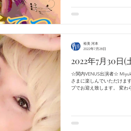
裕美 河本
2022年7月28日
2022年7月30日(
☆関内VENUS出演者☆ Miyuki Yatho vo
さまに楽しんでいただけま
プでお迎え致します。 変わ
待ち申し上げます。 ライブス
月 Live...