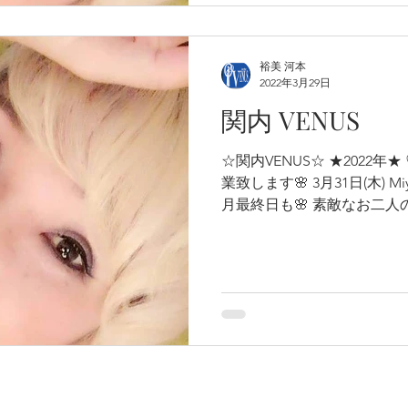
裕美 河本
2022年3月29日
関内 VENUS
☆関内VENUS☆ ★2022年★ ♡
業致します🌸 3月31日(木) Miyuk
月最終日も🌸 素敵なお二人
ずつ届くようになりましたね🌸