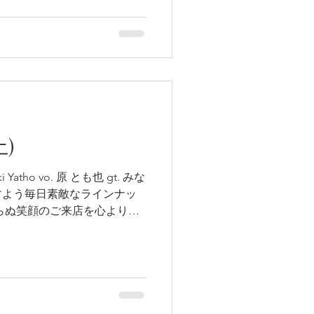
土)
. 原 とも也 gt. みな
すよう毎日素敵なラインナッ
らぬ笑顔のご来店を心よりお
ケジュールは此方↙️ ♡7月.8