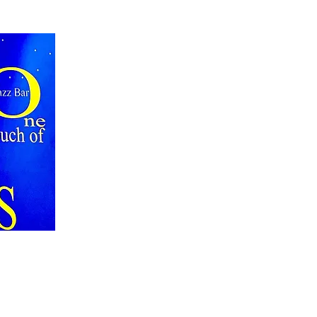
LOCATION & HOURS & 
店名：ヴィナス（VENUS）
住所：〒231-0011
横浜市中区太田町2
電話番号：045-
​228-8559
​メールアドレス：
venus.hk.j@gmail.c
営業時間：19:00～24:00
定休日：日曜、祝日、不定休
駐車場：無
貸し切り：可 ※人数、内容はお問い合
​収容人数：15～20名
​クレジットカード：可 (JCB,VISA,他