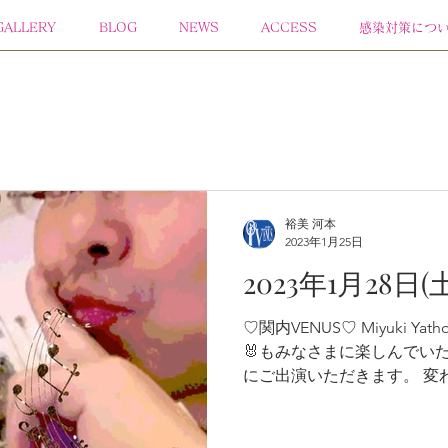
GALLERY
BLOG
NEWS
ACCESS
感染対策につ
裕美 河本
2023年1月25日
2023年1月28日(土
♡関内VENUS♡ Miyuki Yatho pf. vo. 渡辺てつ sax. 202
🐰もみなさまに楽しんでい
にご出演いただきます。 変
フ一同心よりお待ち申し上げ
Live...