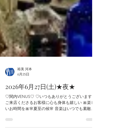
裕美 河本
6月25日
2026年6月27日(土)★夜★
♡関内VENUS♡ ♡いつもありがとうございます♡
ご来店くださるお客様に心も身体も嬉しい 🎀楽し
いお時間を🎀🌸夏至の候🌸 音楽はいつでも素敵🎀
♡2026年♡★水無月★6月 ☆27日(土)☆夜のLive☆