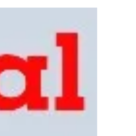
❣️Standard Jazz Night❣️ 章まりこ vo. 田村 博 pf.
【通常営業時間】 変わらぬ笑顔のご来店をスタッ
フ一同心よりお待ち申し上げております🌸 【通常
営業時間】⚠️休・祝日、Session の場合はお時間変
更する場合が有ります⚠️ Open:7:00pm.～0:00am.
Live:7:40pm~/9:00pm~/10:10pm.~ ♡関内VENUS♡
☆☆6月Live Schedule☆☆ ⚠️お休み
→7.8.14.21.28.29⚠️ ☆27日(土)☆お昼のVocal
Session☆ Host: 田村 博 pf. Open: 2:00pm~5:00pm
MC: ¥3,000+2.order. 見学:¥1,000+2.order. ☆27日
(土)☆夜のLive☆ ❣️Standard Ja