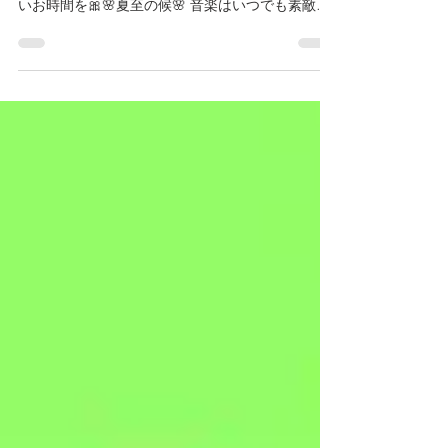
2026年6月27日(土)☆昼☆
♡関内VENUS♡ ♡いつもありがとうございます♡
ご来店くださるお客様に心も身体も嬉しい 🎀楽し
いお時間を🎀🌸夏至の候🌸 音楽はいつでも素敵🎀
♡2026年♡★水無月★6月 ☆27日(土)☆お昼のVocal
Session☆ Host: 田村 博 pf. Open: 2:00pm~5:00pm
MC: ¥3,000+2.order. 見学:¥1,000+2.order. ☆27日
(土)☆夜のLive☆ ❣️Standard Jazz Night❣️ 章まりこ
vo. 田村 博 pf. 【通常営業時間】 変わらぬ笑顔の
ご来店をスタッフ一同心よりお待ち申し上げてお
ります🌸 【通常営業時間】⚠️休・祝日、Session の
場合はお時間変更する場合が有ります⚠️
Open:7:00pm.～0:00am.
Live:7:40pm~/9:00pm~/10:10pm.~ ♡関内VENUS♡
☆☆6月Live Schedule☆☆ ⚠️お休み
→7.8.14.21.28.29⚠️ ☆27日(土)☆お昼のVocal
Session☆ Ho