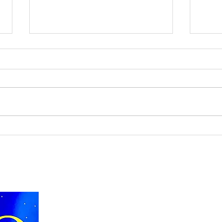
202
2026年8月8日(土)♣️
LOCATION & HOURS & 
店名：ヴィナス（VENUS）
住所：〒231-0011
横浜市中区太田町2
電話番号：045-
​228-8559