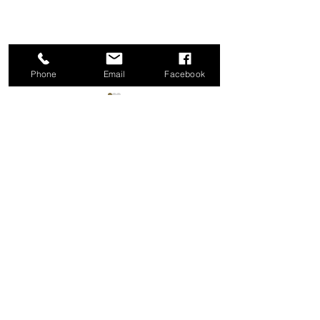
Phone
Email
Facebook
コメント
2026年8月8日(土)
2026年8月10日(月)♣
コメントを追加…