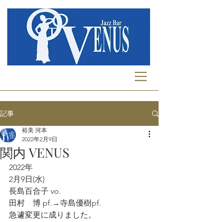
記事
裕美 河本
2022年2月9日
関内 VENUS
2022年
2月9日(水)
長島百合子 vo.
田村　博 pf.→寺島優樹pf.
急遽変更に成りました。