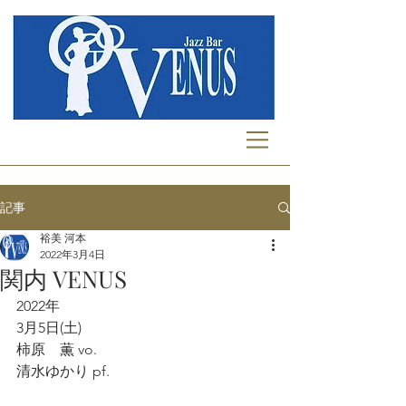
記事
裕美 河本
2022年3月4日
関内 VENUS
2022年
3月5日(土)
柿原　薫 vo.
清水ゆかり pf.