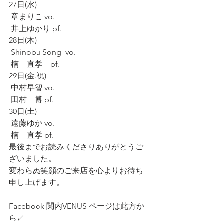
27日(水)
 章まりこ vo.
 井上ゆかり pf.
28日(木)
 Shinobu Song  vo.
 楠　直孝　pf.
29日(金.祝)
 中村早智 vo.
 田村　博 pf.
30日(土)
 遠藤ゆか vo.
 楠　直孝 pf.
最後までお読みくださりありがとうご
ざいました。
変わらぬ笑顔のご来店を心よりお待ち
申し上げます。
Facebook 関内VENUS ページは此方か
ら↙️