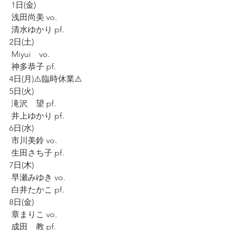
 1日(金)
 浅田尚美 vo.
 清水ゆかり pf.
2日(土)
 Miyui　vo.
 神多恭子 pf.
4日(月)⚠️臨時休業⚠️
5日(火)
 滝沢　望 pf.
 井上ゆかり pf.
6日(水)
 市川美鈴 vo.
 生田さち子 pf.
7日(木)
 早瀬みゆき vo.
 白井たかこ pf.
8日(金)
 章まりこ vo.
 成田　教 pf.