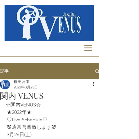
記事
裕美 河本
2022年3月25日
関内 VENUS
☆関内VENUS☆
 ★2022年★
 ♡Live Schedule♡
 🌸通常営業致します🌸
 3月26日(土)