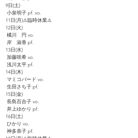
9日(土)
 小泉明子 pf. vo.
11日(月)⚠️臨時休業⚠️
12日(火)
 橘川　円 vo.
 岸　淑香 pf.
13日(水)
 加藤咲希 vo.
 浅川太平 pf.
14日(木)
 マミコバード vo.
 生田さち子 pf.
15日(金)
 長島百合子 vo.
 井上ゆかり pf.
16日(土)
 ひかり vo.
 神多恭子 pf.