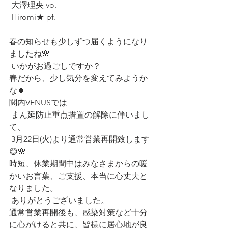
 大澤理央 vo.
 Hiromi★ pf.
春の知らせも少しずつ届くようになり
ましたね🌸
 いかがお過ごしですか？
春だから、少し気分を変えてみようか
な🍀
関内VENUSでは
 まん延防止重点措置の解除に伴いまし
て、
 3月22日(火)より通常営業再開致します
😊🌸
時短、休業期間中はみなさまからの暖
かいお言葉、ご支援、本当に心丈夫と
なりました。
 ありがとうございました。
通常営業再開後も、感染対策など十分
に心がけると共に、皆様に居心地が良