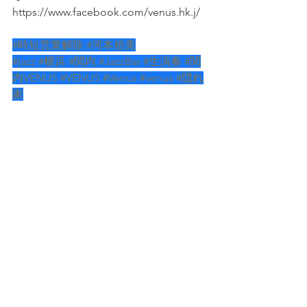
https://www.facebook.com/venus.hk.j/
#時短営業解除
#河本裕美
#jazz
#横浜
#関内
#JazzBar
#生演奏
#関
内VENUS
#VENUS
#Venus
#venus
#隠れ
家