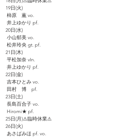
18日(月)⚠️臨時休業⚠️
19日(火)
 柿原　薫 vo.
 井上ゆかり pf.
20日(水)
 小山郁美 vo.
 松井玲央 gt. pf.
21日(木)
 平松加奈 vIn.
 井上ゆかり pf.
22日(金)
 吉本ひとみ vo.
 田村　博　pf.
23日(土)
 長島百合子 vo.
 Hiromi★ pf.
25日(月)⚠️臨時休業⚠️
26日(火)
 あさばみほ pf. vo.