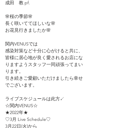
成田　教 pf.
🌸桜の季節🌸
長く咲いててほしいな🌸
お花見行きましたか🌸
関内VENUSでは
感染対策など十分に心がけると共に、
皆様に居心地が良く愛されるお店にな
りますようスタッフ一同頑張ってまい
ります。
引き続きご愛顧いただけましたら幸せ
でございます。
ライブスケジュールは此方↙️
☆関内VENUS☆
★2022年★
♡3月 Live Schedule♡
3月22日(火)から