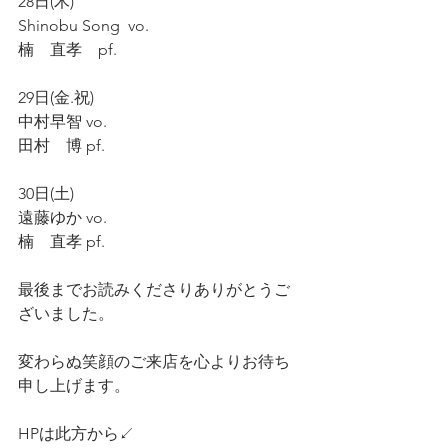
28日(木)
Shinobu Song  vo.
楠　直孝　pf.
29日(金.祝)
中村早智 vo.
田村　博 pf.
30日(土)
遠藤ゆか vo.
楠　直孝 pf.
最後までお読みくださりありがとうご
ざいました。
変わらぬ笑顔のご来店を心よりお待ち
申し上げます。
HPは此方から↙️