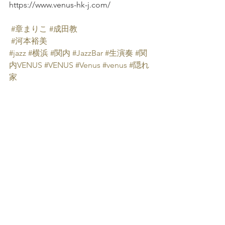
https://www.venus-hk-j.com/
#章まりこ
#成田教
#河本裕美
#jazz
#横浜
#関内
#JazzBar
#生演奏
#関
内VENUS
#VENUS
#Venus
#venus
#隠れ
家