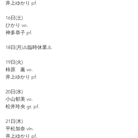
井上ゆかり pf.
16日(土)
ひかり vo.
神多恭子 pf.
18日(月)⚠️臨時休業⚠️
19日(火)
柿原　薫 vo.
井上ゆかり pf.
20日(水)
小山郁美 vo.
松井玲央 gt. pf.
21日(木)
平松加奈 vIn.
井上ゆかり pf.