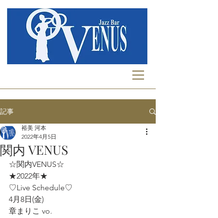
記事
裕美 河本
2022年4月5日
関内 VENUS
☆関内VENUS☆
★2022年★
♡Live Schedule♡
4月8日(金)
章まりこ vo.