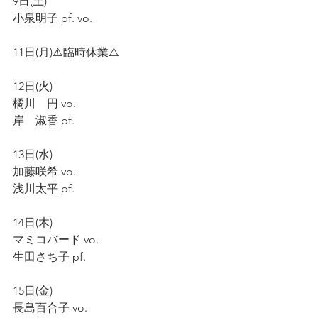
9日(土)
小泉明子 pf. vo.
11日(月)⚠️臨時休業⚠️
12日(火)
橘川　円 vo.
岸　淑香 pf.
13日(水)
加藤咲希 vo.
浅川太平 pf.
14日(木)
マミコバード vo.
生田さち子 pf.
15日(金)
長島百合子 vo.