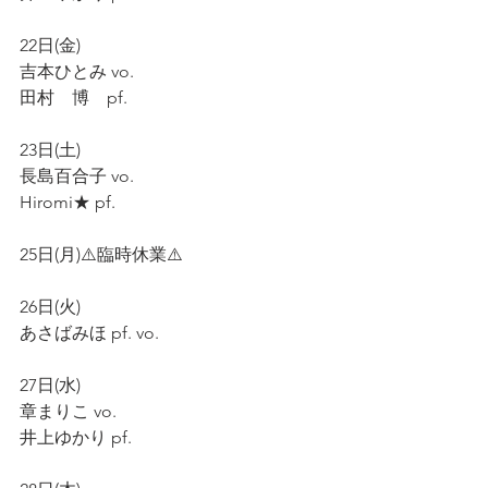
22日(金)
吉本ひとみ vo.
田村　博　pf.
23日(土)
長島百合子 vo.
Hiromi★ pf.
25日(月)⚠️臨時休業⚠️
26日(火)
あさばみほ pf. vo.
27日(水)
章まりこ vo.
井上ゆかり pf.