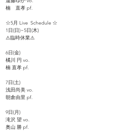
遠藤ゆか vo.
楠　直孝 pf.
☆5月 Live  Schedule ☆
1日(日)~5日(木)
⚠️臨時休業⚠️
6日(金)
橘川 円 vo.
楠 直孝 pf.
7日(土)
浅田尚美 vo.
朝倉由里 pf.
9日(月)
滝沢 望 vo.
奥山 勝 pf.