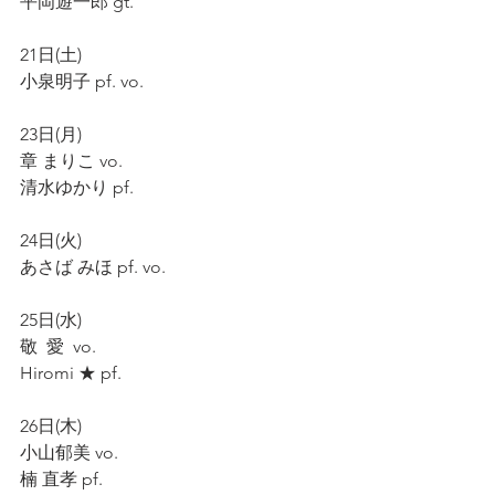
平岡遊一郎 gt.
21日(土)
小泉明子 pf. vo.
23日(月)
章 まりこ vo.
清水ゆかり pf.
24日(火)
あさば みほ pf. vo.
25日(水)
敬  愛  vo.
Hiromi ★ pf.
26日(木)
小山郁美 vo.
楠 直孝 pf.