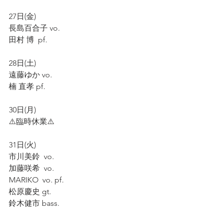
27日(金)
長島百合子 vo.
田村 博  pf.
28日(土)
遠藤ゆか vo.
楠 直孝 pf.
30日(月)
⚠️臨時休業⚠️
31日(火)
市川美鈴  vo.
加藤咲希  vo.
MARIKO  vo. pf.
松原慶史 gt.
鈴木健市 bass.