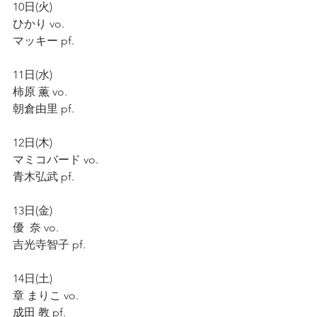
10日(火)
ひかり vo.
マッキー pf. 
11日(水)
柿原 薫 vo.
朝倉由里 pf.
12日(木)
マミコバード vo.
青木弘武 pf.
13日(金)
優  奈 vo.
吉光寺智子 pf.
14日(土)
章 まりこ vo.
成田 教 pf.