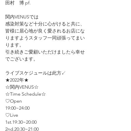
田村    博 pf.
関内VENUSでは
感染対策など十分に心がけると共に、
皆様に居心地が良く愛されるお店にな
りますようスタッフ一同頑張ってまい
ります。
引き続きご愛顧いただけましたら幸せ
でございます。
ライブスケジュールは此方↙️
★2022年★
☆関内VENUS☆
☆Time Schedule☆
♡Open
19:00~24:00
♡Live 
1st.19:30~20:00
2nd.20:30~21:00