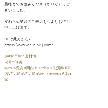
最後までお読みくださりありがとうご
ざいました。
変わらぬ笑顔のご来店を心よりお待ち
申し上げます。
HPは此方から↙️
https://www.venus-hk-j.com/
#中村早智
#田村博
#河本裕美
#jazz
#横浜
#関内
#JazzBar
#生演奏
#関
内VENUS
#VENUS
#Venus
#venus
#隠れ
家