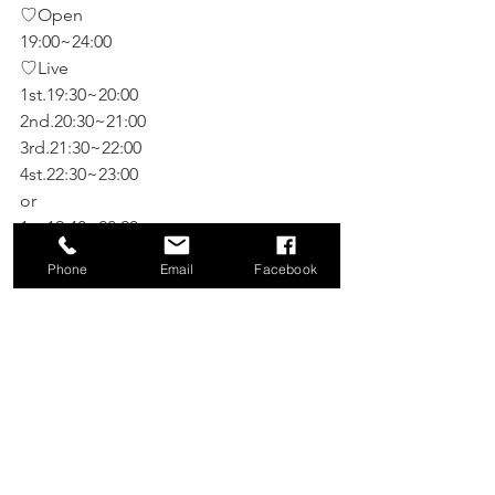
♡Open
19:00~24:00
♡Live 
1st.19:30~20:00
2nd.20:30~21:00
3rd.21:30~22:00
4st.22:30~23:00
or
1st.19:40~20:20
2nd.21:00~21:40
Phone
Email
Facebook
3rd.22:20~23:00
⚠️終電など諸事情によりLive 時間を早
める場合もございます、ご了承くださ
い。⚠️
⚠️休業日⚠️
日曜定休日
不定休→月曜日