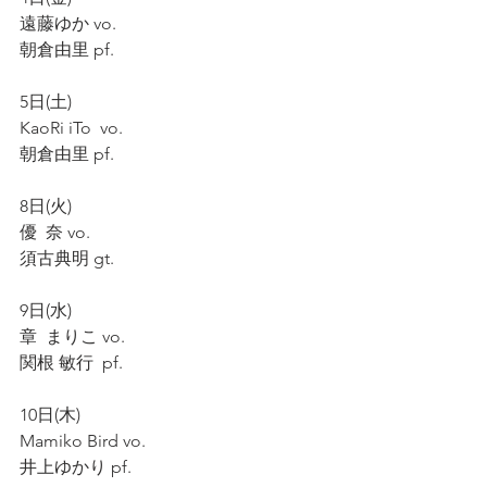
遠藤ゆか vo.
朝倉由里 pf.
5日(土)
KaoRi iTo  vo.
朝倉由里 pf.
8日(火)
優  奈 vo.
須古典明 gt.
9日(水)
章  まりこ vo.
関根 敏行  pf.
10日(木)
Mamiko Bird vo.
井上ゆかり pf.