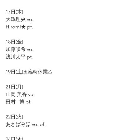
17日(木)
大澤理央 vo.
Hiromi★ pf.
18日(金)
加藤咲希 vo.
浅川太平 pt.
19日(土)⚠️臨時休業⚠️
21日(月)
山岡 美香 vo.
田村   博 pf.
22日(火)
あさばみほ vo. pf.
24日(木)