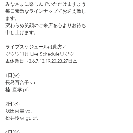
みなさまに楽しんでいただけますよう
毎日素敵なラインナップでお迎え致し
ます。
変わらぬ笑顔のご来店を心よりお待ち
申し上げます。
ライブスケジュールは此方↙️
♡♡♡11月 Live Schedule♡♡♡
⚠️休業日→3.6.7.13.19.20.23.27日⚠️
1日(火)
長島百合子 vo.
楠  直孝 pf.
2日(水)
浅田尚美 vo.
松井玲央 gt. pf.
4日(金)