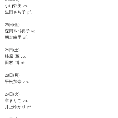
小山郁美 vo.
生田さち子 pf.
25日(金)
森岡ﾏﾚｰﾈ典子 vo.
朝倉由里 pf.
26日(土)
柿原  薫 vo.
田村  博 pf.
28日(月)
平松加奈 vIn.
29日(火)
章まりこ vo.
井上ゆかり pf.