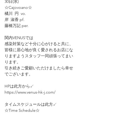
30日(水)
☆Cajovoano☆
橘川  円  vo.
岸  淑香 pf.
藤橋万記 per.
関内VENUSでは
感染対策など十分に心がけると共に、
皆様に居心地が良く愛されるお店にな
りますようスタッフ一同頑張ってまい
ります。
引き続きご愛顧いただけましたら幸せ
でございます。
HPは此方から↙️
https://www.venus-hk-j.com/
タイムスケジュールは此方↙️
☆Time Schedule☆