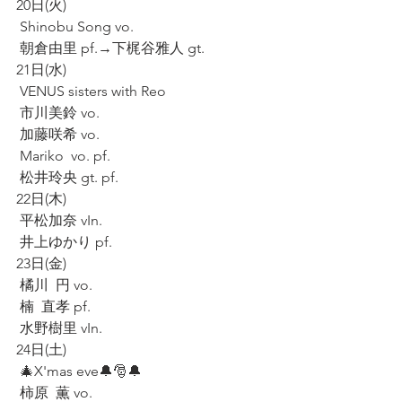
20日(火)
 Shinobu Song vo.
 朝倉由里 pf.→下梶谷雅人 gt.
21日(水)
 VENUS sisters with Reo 
 市川美鈴 vo.
 加藤咲希 vo.
 Mariko  vo. pf.
 松井玲央 gt. pf.
22日(木)
 平松加奈 vIn.
 井上ゆかり pf.
23日(金)
 橘川  円 vo.
 楠  直孝 pf.
 水野樹里 vIn.
24日(土)
 🎄X'mas eve🔔🎅🔔
 柿原  薫 vo.