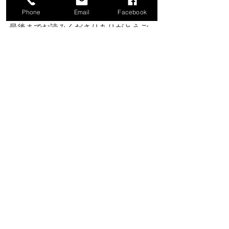
 日曜定休日
Phone
Email
Facebook
 不定休→月曜日
最後までお読みくださりありがとうご
ざいました。
#MamikoBird
#青木弘武
@
Mamiko Bird
 @
青木 弘武 (Aoki Hiromu)
#河本裕美
#jazz
#横浜
#関内
#JazzBar
#生演奏
#関
内VENUS
#VENUS
#Venus
#venus
#隠れ
家
#サロン
すべて表示
最新記事