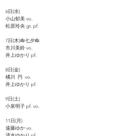
6日(水)
小山郁美 vo.
松原玲央 gt. pf.
7日(木)🎋七夕🎋
市川美鈴 vo.
井上ゆかり pf.
8日(金)
橘川  円  vo.
井上ゆかり pf.
9日(土)
小泉明子 pf. vo.
11日(月)
遠藤ゆか vo.
清水ゆかり pf.