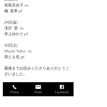
長島百合子 vo.
楠  直孝 pf.
29日(金)
滝沢  望  vo.
井上ゆかり pf.
30日(土)
Miyuki Yatho  vo.
原とも也 gt.
最後までお読みくださりありがとうご
ざいました。
変わらぬ笑顔のご来店を心よりお待ち
申し上げます。
Phone
Email
Facebook
⚠️休業日⚠️