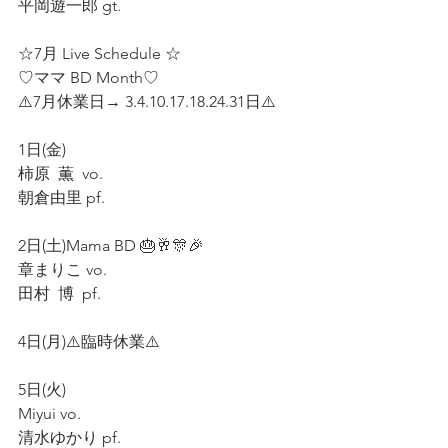
平岡遊一郎 gt.
☆7月 Live Schedule ☆
♡ママ BD Month♡
⚠️7月休業日→ 3.4.10.17.18.24.31日⚠️
1日(金)
柿原  薫  vo.
朝倉由里 pf.
2日(土)Mama BD 🎂🥂🎊🎉
章まりこ vo.
田村  博  pf.
4日(月)⚠️臨時休業⚠️
5日(火)
Miyui vo.
清水ゆかり pf.