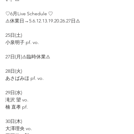
♡6月Live Schedule ♡
⚠️休業日→5.6.12.13.19.20.26.27日⚠️
25日(土)
小泉明子 pf. vo.
27日(月)⚠️臨時休業⚠️
28日(火)
あさばみほ pf. vo.
29日(水)
滝沢 望 vo.
楠 直孝 pf.
30日(木)
大澤理央 vo.