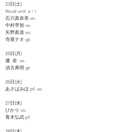
23日(土)
Vocal unit  a・i
石川真奈美 vo.
中村早智 vo.
矢野眞道 vo.
寺屋ナオ gt.
25日(月)
優  奈  vo.
須古典明 gt.
26日(火)
あさばみほ pf. vo.
27日(水)
ひかり vo.
青木弘武 pf.
28日(木)