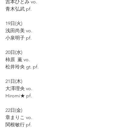
吉本ひとみ vo.
青木弘武 pf.
19日(火)
浅田尚美 vo.
小泉明子 pf.
20日(水)
柿原  薫 vo.
松井玲央 gt. pf.
21日(木)
大澤理央 vo.
Hiromi★ pf.
22日(金)
章まりこ vo.
関根敏行 pf.