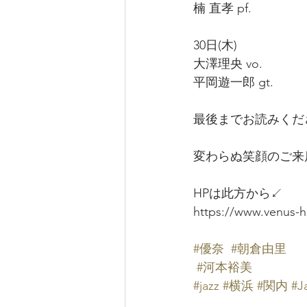
楠 直孝 pf.
30日(木)
大澤理央 vo.
平岡遊一郎 gt.
最後までお読みくだ
変わらぬ笑顔のご来
HPは此方から↙️
https://www.venus-h
#優奈
#朝倉由里
#河本裕美
#jazz
#横浜
#関内
#J