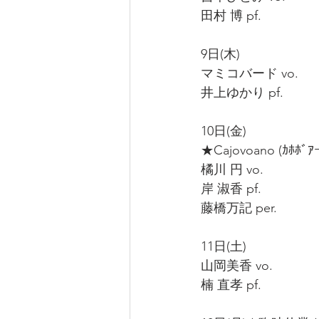
田村 博 pf.
9日(木)
マミコバード vo.
井上ゆかり pf.
10日(金)
★Cajovoano (ｶﾎﾎﾞｱ
橘川 円 vo.
岸 淑香 pf.
藤橋万記 per.
11日(土)
山岡美香 vo.
楠 直孝 pf.