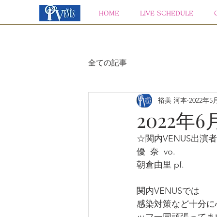
HOME
LIVE SCHEDULE
全ての記事
裕美 河本
2022年5
2022年6
☆関内VENUS出演
優  奈  vo.
朝倉由里 pf.
関内VENUSでは
感染対策など十分に