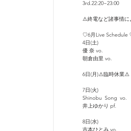
3rd.22:20~23:00
⚠️終電など諸事情に
♡6月Live Schedule
4日(土)
優 奈 vo.
朝倉由里 vo.
6日(月)⚠️臨時休業⚠️
7日(火)
Shinobu  Song  vo. 
井上ゆかり pf.
8日(水)
吉本ひとみ vo.