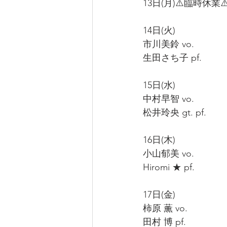
13日(月)⚠️臨時休業⚠
14日(火)
市川美鈴 vo.
生田さち子 pf.
15日(水)
中村早智 vo.
松井玲央 gt. pf.
16日(木)
小山郁美 vo.
Hiromi ★ pf.
17日(金)
柿原 薫 vo.
田村 博 pf.