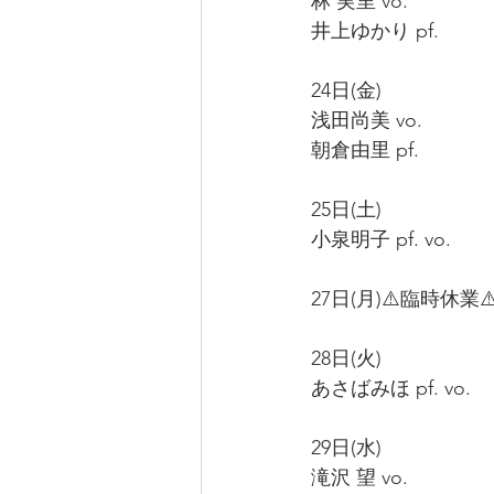
林 実里 vo.
井上ゆかり pf.
24日(金)
浅田尚美 vo.
朝倉由里 pf.
25日(土)
小泉明子 pf. vo.
27日(月)⚠️臨時休業⚠
28日(火)
あさばみほ pf. vo.
29日(水)
滝沢 望 vo.