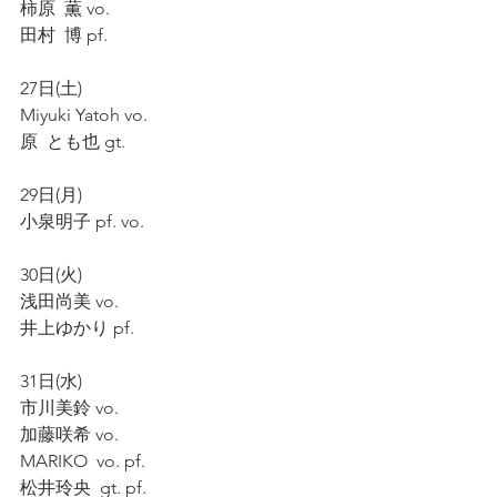
柿原  薫 vo.
田村  博 pf.
27日(土)
Miyuki Yatoh vo.
原  とも也 gt.
29日(月)
小泉明子 pf. vo.
30日(火)
浅田尚美 vo.
井上ゆかり pf.
31日(水)
市川美鈴 vo.
加藤咲希 vo.
MARIKO  vo. pf.
松井玲央  gt. pf.