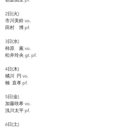
2日(火)
市川美鈴 vo.
田村　博 pf.
3日(水)
柿原　薫 vo.
松井玲央 gt. pf.
4日(木)
橘川  円 vo.
楠  直孝 pf.
5日(金)
加藤咲希 vo.
浅川太平 pf.
6日(土)