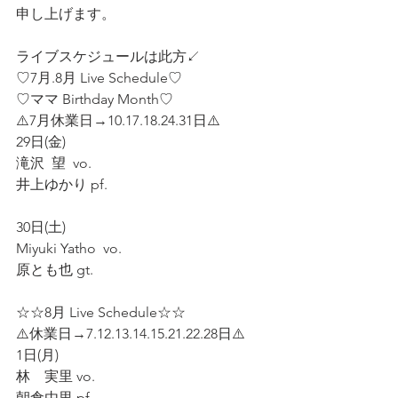
申し上げます。
ライブスケジュールは此方↙️
♡7月.8月 Live Schedule♡
♡ママ Birthday Month♡
⚠️7月休業日→10.17.18.24.31日⚠️
29日(金)
滝沢  望  vo.
井上ゆかり pf.
30日(土)
Miyuki Yatho  vo.
原とも也 gt.
☆☆8月 Live Schedule☆☆
⚠️休業日→7.12.13.14.15.21.22.28日⚠️
1日(月)
林　実里 vo.
朝倉由里 pf.