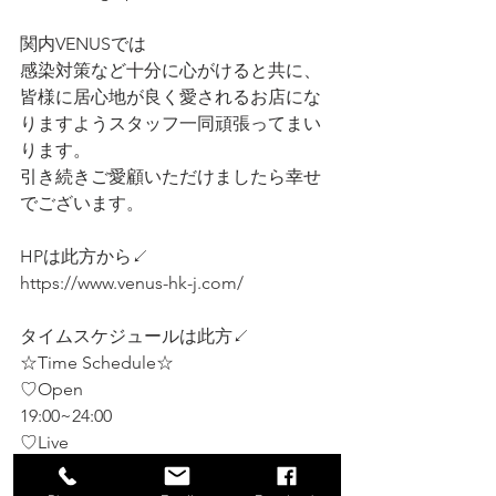
関内VENUSでは
感染対策など十分に心がけると共に、
皆様に居心地が良く愛されるお店にな
りますようスタッフ一同頑張ってまい
ります。
引き続きご愛顧いただけましたら幸せ
でございます。
HPは此方から↙️
https://www.venus-hk-j.com/
タイムスケジュールは此方↙️
☆Time Schedule☆
♡Open
19:00~24:00
♡Live 
1st.19:30~20:00
2nd.20:30~21:00