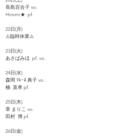
長島百合子 vo.
Hiromi★  pf.
22日(月)
⚠️臨時休業⚠️
23日(火)
あさばみほ  pf. vo.
24日(水)
森岡 ﾏﾚｰﾈ 典子 vo.
楠  直孝 pf.
25日(木)
章 まりこ vo.
田村  博 pf.
26日(金)