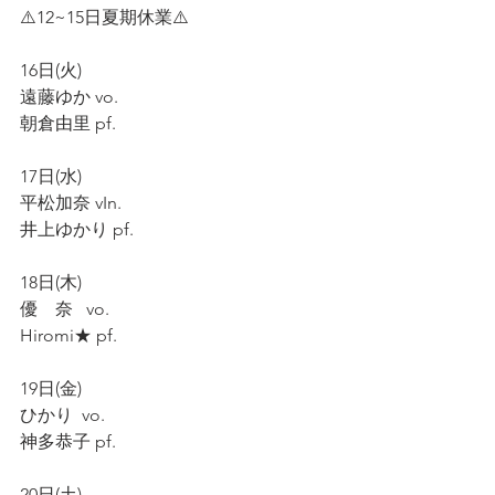
⚠️12~15日夏期休業⚠️
16日(火)
遠藤ゆか vo.
朝倉由里 pf.
17日(水)
平松加奈 vIn.
井上ゆかり pf.
18日(木)
優　奈   vo.
Hiromi★ pf.
19日(金)
ひかり  vo.
神多恭子 pf.
20日(土)