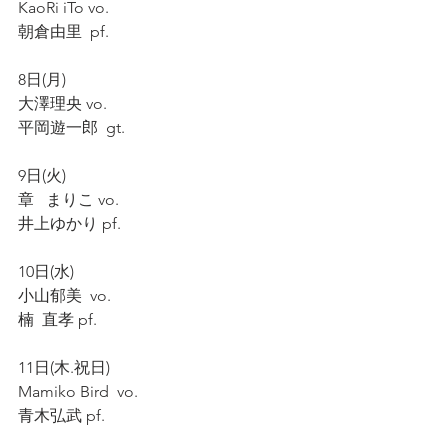
KaoRi iTo vo.
朝倉由里  pf.
8日(月)
大澤理央 vo.
平岡遊一郎  gt.
9日(火)
章   まりこ vo.
井上ゆかり pf.
10日(水)
小山郁美  vo.
楠  直孝 pf.
11日(木.祝日)
Mamiko Bird  vo.
青木弘武 pf.