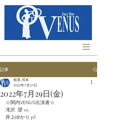
記事
裕美 河本
2022年7月27日
2022年7月29日(金)
☆関内VENUS出演者☆
滝沢  望 vo.
井上ゆかり pf.