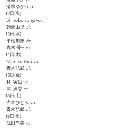
 清水ゆかり pf.
12日(火)
 Shinobu song vo.
 朝倉由里 pf.
13日(水)
 平松加奈 vIn.
 高木潤一 gt.
14日(木)
 Mamiko Bird vo.
 青木弘武 pf.
15日(金)
 林  実里 vo.
 岸  淑香 pf.
16日(土)
 吉本ひとみ vo.
 青木弘武 pf.
19日(火)
 浅田尚美 vo.