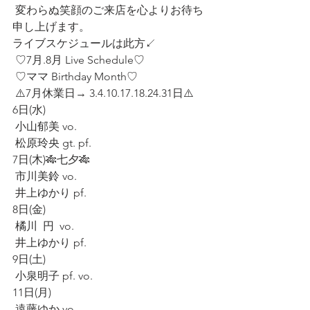
 変わらぬ笑顔のご来店を心よりお待ち
申し上げます。
ライブスケジュールは此方↙️
 ♡7月.8月 Live Schedule♡
 ♡ママ Birthday Month♡
 ⚠️7月休業日→ 3.4.10.17.18.24.31日⚠️
6日(水)
 小山郁美 vo.
 松原玲央 gt. pf.
7日(木)🎋七夕🎋
 市川美鈴 vo.
 井上ゆかり pf.
8日(金)
 橘川  円  vo.
 井上ゆかり pf.
9日(土)
 小泉明子 pf. vo.
11日(月)
 遠藤ゆか vo.