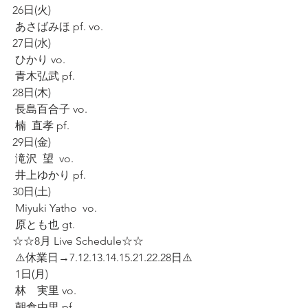
26日(火)
 あさばみほ pf. vo.
27日(水)
 ひかり vo.
 青木弘武 pf.
28日(木)
 長島百合子 vo.
 楠  直孝 pf.
29日(金)
 滝沢  望  vo.
 井上ゆかり pf.
30日(土)
 Miyuki Yatho  vo.
 原とも也 gt.
☆☆8月 Live Schedule☆☆
 ⚠️休業日→7.12.13.14.15.21.22.28日⚠️
 1日(月)
 林　実里 vo.
 朝倉由里 pf.