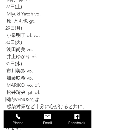
27日(土)
 Miyuki Yatoh vo.
 原  とも也 gt.
29日(月)
 小泉明子 pf. vo.
30日(火)
 浅田尚美 vo.
 井上ゆかり pf.
31日(水)
 市川美鈴 vo.
 加藤咲希 vo.
 MARIKO  vo. pf.
 松井玲央  gt. pf.
関内VENUSでは
 感染対策など十分に心がけると共に、
皆様に居心地が良く愛されるお店にな
りますようスタッフ一同頑張ってまい
Phone
Email
Facebook
ります。