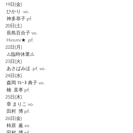
19日(金)
 ひかり  vo.
 神多恭子 pf.
20日(土)
 長島百合子 vo.
 Hiromi★  pf.
22日(月)
 ⚠️臨時休業⚠️
23日(火)
 あさばみほ  pf. vo.
24日(水)
 森岡 ﾏﾚｰﾈ 典子 vo.
 楠  直孝 pf.
25日(木)
 章 まりこ vo.
 田村  博 pf.
26日(金)
 柿原  薫 vo.
 田村  博 pf.