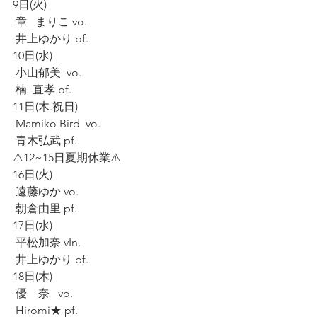
9日(火)
 章   まりこ vo.
 井上ゆかり pf.
10日(水)
 小山郁美  vo.
 楠  直孝 pf.
11日(木.祝日)
 Mamiko Bird  vo.
 青木弘武 pf.
⚠️12~15日夏期休業⚠️
16日(火)
 遠藤ゆか vo.
 朝倉由里 pf.
17日(水)
 平松加奈 vIn.
 井上ゆかり pf.
18日(木)
 優　奈   vo.
 Hiromi★ pf.