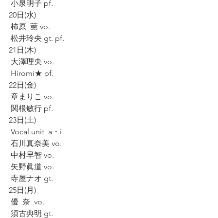
 小泉明子 pf.
20日(水)
 柿原  薫 vo.
 松井玲央 gt. pf.
21日(木)
 大澤理央 vo.
 Hiromi★ pf.
22日(金)
 章まりこ vo.
 関根敏行 pf.
23日(土)
 Vocal unit  a・i
 石川真奈美 vo.
 中村早智 vo.
 矢野眞道 vo.
 寺屋ナオ gt.
25日(月)
 優  奈  vo.
 須古典明 gt.