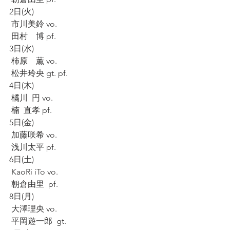
2日(火)
 市川美鈴 vo.
 田村　博 pf.
3日(水)
 柿原　薫 vo.
 松井玲央 gt. pf.
4日(木)
 橘川  円 vo.
 楠  直孝 pf.
5日(金)
 加藤咲希 vo.
 浅川太平 pf.
6日(土)
 KaoRi iTo vo.
 朝倉由里  pf.
8日(月)
 大澤理央 vo.
 平岡遊一郎  gt.