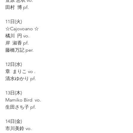
萱原 恵衣 vo.
田村  博 pf.
11日(火)
☆Cajovoano ☆
橘川  円 vo.
岸  淑香 pf.
藤橋万記 per.
12日(水)
章  まりこ vo .
清水ゆかり pf. 
13日(木)
Mamiko Bird  vo.
生田さち子 pf.
14日(金)
市川美鈴 vo.