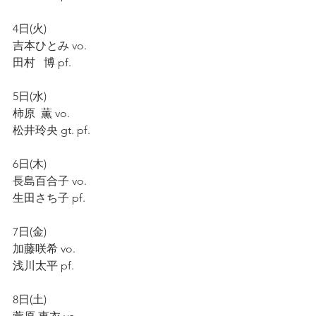
4日(火)
吉本ひとみ vo.
田村   博 pf.
5日(水)
柿原  薫 vo.
松井玲央 gt. pf.
6日(木)
長島百合子 vo.
生田さち子 pf.
7日(金)
加藤咲希 vo.
浅川太平 pf.
8日(土)