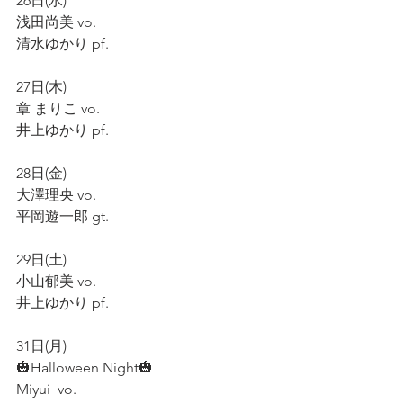
26日(水)
浅田尚美 vo.
清水ゆかり pf.
27日(木)
章 まりこ vo.
井上ゆかり pf.
28日(金)
大澤理央 vo.
平岡遊一郎 gt.
29日(土)
小山郁美 vo.
井上ゆかり pf.
31日(月)
🎃Halloween Night🎃
Miyui  vo.