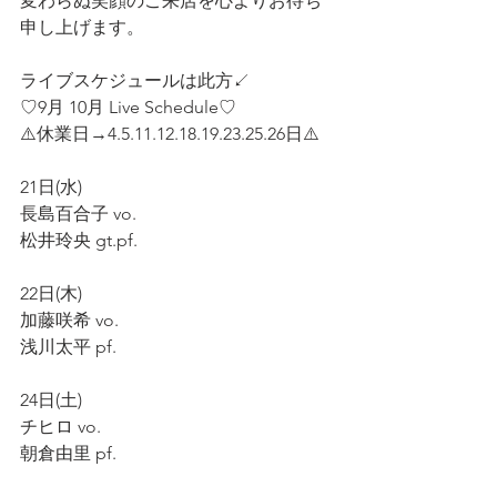
変わらぬ笑顔のご来店を心よりお待ち
申し上げます。
ライブスケジュールは此方↙️
♡9月 10月 Live Schedule♡
⚠️休業日→4.5.11.12.18.19.23.25.26日⚠️
21日(水)
長島百合子 vo.
松井玲央 gt.pf.
22日(木)
加藤咲希 vo.
浅川太平 pf.
24日(土)
チヒロ vo.
朝倉由里 pf.