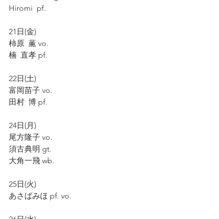
Hiromi  pf.
21日(金)
柿原  薫 vo.
楠  直孝 pf.
22日(土)
富岡苗子 vo.
田村  博 pf.
24日(月)
尾方隆子 vo.
須古典明 gt.
大角一飛 wb.
25日(火)
あさばみほ pf. vo.