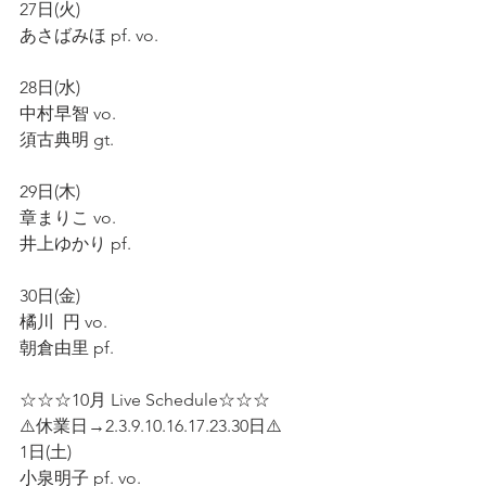
27日(火)
あさばみほ pf. vo.
28日(水)
中村早智 vo.
須古典明 gt.
29日(木)
章まりこ vo.
井上ゆかり pf.
30日(金)
橘川  円 vo.
朝倉由里 pf.
☆☆☆10月 Live Schedule☆☆☆
⚠️休業日→2.3.9.10.16.17.23.30日⚠️
1日(土)
小泉明子 pf. vo.