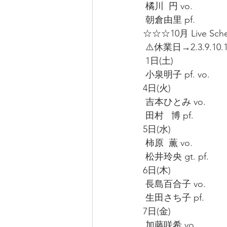
 橘川  円 vo.
 朝倉由里 pf.
☆☆☆10月 Live Sc
 ⚠️休業日→2.3.9.10.1
 1日(土)
 小泉明子 pf. vo.
4日(火)
 吉本ひとみ vo.
 田村   博 pf.
5日(水)
 柿原  薫 vo.
 松井玲央 gt. pf.
6日(木)
 長島百合子 vo.
 生田さち子 pf.
7日(金)
 加藤咲希 vo.