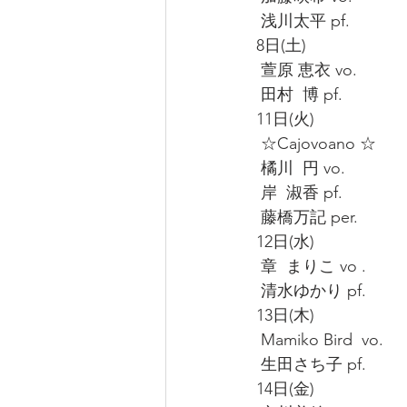
 浅川太平 pf.
8日(土)
 萱原 恵衣 vo.
 田村  博 pf.
11日(火)
 ☆Cajovoano ☆
 橘川  円 vo.
 岸  淑香 pf.
 藤橋万記 per.
12日(水)
 章  まりこ vo .
 清水ゆかり pf. 
13日(木)
 Mamiko Bird  vo.
 生田さち子 pf.
14日(金)