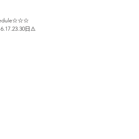
hedule☆☆☆
6.17.23.30日⚠️