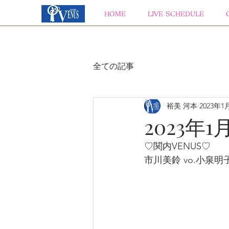
HOME
LIVE SCHEDULE
全ての記事
裕美 河本
2023年1
2023年1
♡関内VENUS♡
市川美鈴 vo.小泉明子 