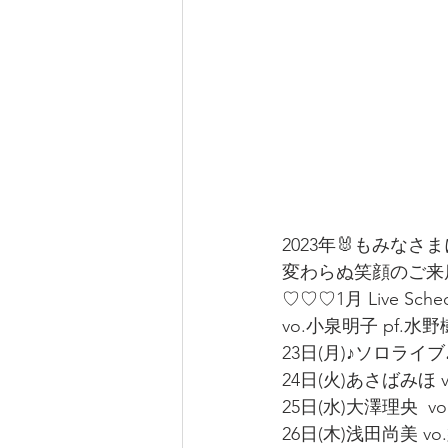
2023年🐰もみ
変わらぬ笑顔のご来
♡♡♡1月 Live Sche
vo.小泉明子 pf.水野樹
23日(月)♪ソロライブ♪
24日(火)あさばみほ v
25日(水)大澤理央  v
26日(木)浅田尚美 vo