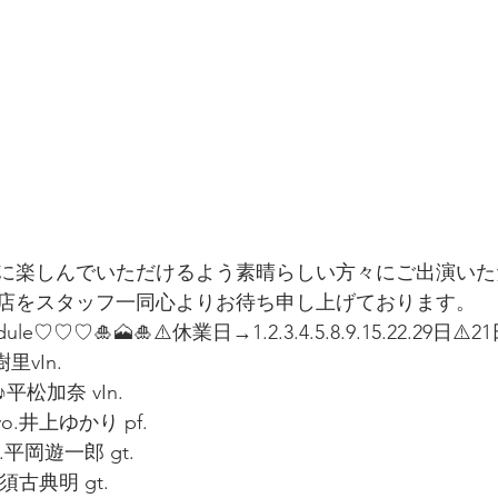
なさまに楽しんでいただけるよう素晴らしい方々にご出演い
店をスタッフ一同心よりお待ち申し上げております。
dule♡♡♡🎍🗻🎍⚠️休業日→1.2.3.4.5.8.9.15.22.29日⚠
里vIn.
平松加奈 vIn.
o.井上ゆかり pf.
o.平岡遊一郎 gt.
.須古典明 gt.