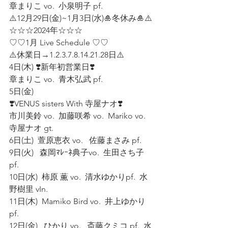
章まりこ vo.  小泉明子 pf.  
⚠️12月29日(金)~1月3日(水)🎍冬休み🎍⚠️
☆☆☆2024年☆☆☆  
♡♡1月 Live Schedule ♡♡  
⚠️休業日→1.2.3.7.8.14.21.28日⚠️   
4日(木) ❣️新年初営業日❣️ 
章まりこ vo.  青木弘武 pf. 
5日(金)  
❣️VENUS sisters With 寺屋ナオ❣️  
市川美鈴 vo.  加藤咲希 vo.  Mariko vo.  
寺屋ナオ gt. 
6日(土)  萱原恵衣 vo.   佐藤まさみ pf. 
9日(火)   森岡ﾏﾚｰﾈ典子vo.  生田さち子 
pf. 
10日(水)  柿原 薫 vo.  清水ゆかりpf.  水
野樹里 vIn.   
11日(木)  Mamiko Bird vo.  井上ゆかり
pf.  
12日(金)   ひかり vo.   斎藤クミコ pf.  水