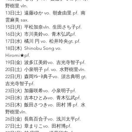
野樹里 vIn.  
13日(土)  遠藤ゆか vo.  朝倉由里 pf.  南
雲麻美 sax. 
15日(月)  平松加奈vIn.  生田さち子pf.  
16日(火)  市川美鈴vo.  青木弘武pf. 
17日(水)  橘川 円 vo.  松井玲央gt. pf. 
18日(木)  Shinobu Song vo.  
Hiromi★pf.  
19日(金)  波多江美鈴vo.  吉光寺智子pf. 
20日(土)  小泉明子 pf. vo.  水野樹里vIn. 
22日(月)  森岡ﾏﾚｰﾈ典子vo.  須古典明 gt.  
吉光寺智子pf. 
23日(火)  加藤咲希vo.  小泉明子pf. 
24日(水)  吉本ひとみvo.  青木弘武pf.  
25日(木)  飯田さつきvo.  田村 博 pf.  水
野樹里vIn. 
26日(金)  長島百合子vo.  浅川太平pf. 
27日(土)  章まりこvo.  田村博pf. 