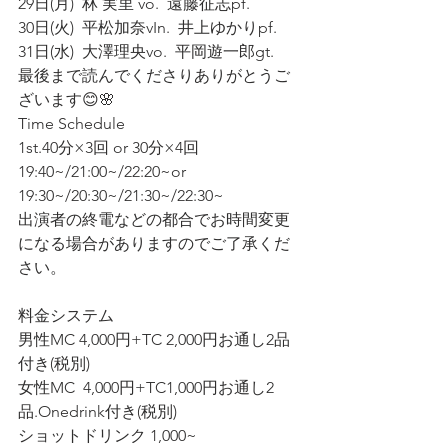
29日(月)  林 実里 vo.  遠藤征志pf. 
30日(火)  平松加奈vIn.  井上ゆかりpf. 
31日(水)  大澤理央vo.  平岡遊一郎gt.
最後まで読んでくださりありがとうご
ざいます😊🌸
Time Schedule
1st.40分×3回 or 30分×4回
19:40~/21:00~/22:20~or 
19:30~/20:30~/21:30~/22:30~
出演者の終電などの都合でお時間変更
になる場合がありますのでご了承くだ
さい。
料金システム
男性MC 4,000円+TC 2,000円お通し2品
付き(税別)
女性MC  4,000円+TC1,000円お通し2
品.Onedrink付き(税別)
ショットドリンク 1,000~