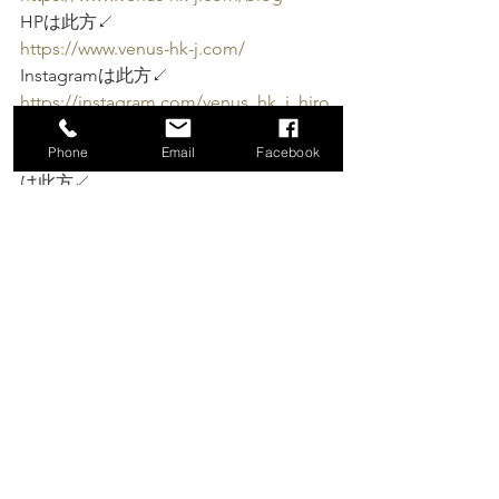
HPは此方↙️
https://www.venus-hk-j.com/
Instagramは此方↙️
https://instagram.com/venus_hk_j_hiro
mi?igshid=ZDdkNTZiNTM=
Phone
Email
Facebook
横浜jazz屋連盟HP 関内VENUS 紹介動画
は此方↙️
https://yokohamajazzyarennmei.ameba
ownd.com/pages/1801117/page_20180
4022119
#ありがとう
#兎年
#2周年
#嬉しい
#感
謝
#2周年週間
#ジャズ
#河本裕美
#jazz
#横浜
#関内
#JazzBar
#
生演奏
#関内VENUS
#VENUS
#Venus
#venus
#隠れ家
#サロン
#横浜jazz屋連
盟
#今日ジャズ