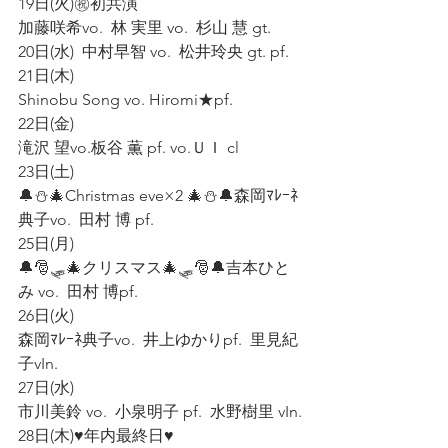
19日(火)㊗️初共演  
加藤咲希vo.  林 実里 vo.  杉山 慧 gt.  
20日(水)  中村早智 vo.  松井玲央 gt. pf.
21日(木)
Shinobu Song vo. Hiromi★pf.
22日(金)
滝沢 望vo.板谷 薫 pf. vo.ＵＩ cl
23日(土)  
🔔⛄🎄Christmas eve×2 🎄⛄🔔森岡ﾏﾚｰﾈ
典子vo.  田村 博 pf.  
25日(月)  
🔔🎅🛷🎄クリスマス🎄🛷🎅🔔吉本ひと
み vo.  田村 博pf.
26日(火)  
森岡ﾏﾚｰﾈ典子vo.  井上ゆかりpf.  里見紀
子vIn.
27日(水)  
市川美鈴 vo.  小泉明子 pf.  水野樹里 vIn.
28日(木)♥️年内最終日♥️