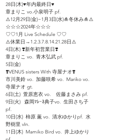
28日(木)♥️年内最終日♥️
章まりこ vo.小泉明子 pf.  
⚠️12月29日(金)~1月3日(水)🎍冬休み🎍⚠️
☆☆☆2024年☆☆☆  
♡♡1月 Live Schedule ♡♡  
⚠️休業日→1.2.3.7.8.14.21.28日⚠️   
4日(木) ❣️新年初営業日❣️ 
章まりこ vo.  青木弘武 pf. 
5日(金)  
❣️VENUS sisters With 寺屋ナオ❣️  
市川美鈴 vo.  加藤咲希 vo.  Mariko vo.  
寺屋ナオ gt. 
6日(土)  萱原恵衣 vo.    佐藤まさみ pf. 
9日(火)   森岡ﾏﾚｰﾈ典子vo.  生田さち子 
pf. 
10日(水)  柿原 薫 vo.  清水ゆかりpf.  水
野樹里 vIn.   
11日(木)  Mamiko Bird vo.  井上ゆかり
pf.  