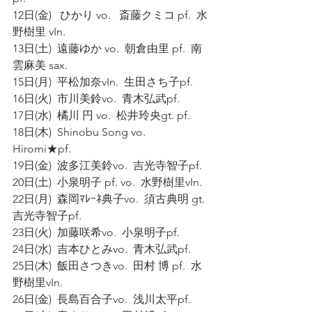
12日(金)   ひかり vo.   斎藤クミコ pf.  水
野樹里 vIn.  
13日(土)  遠藤ゆか vo.  朝倉由里 pf.  南
雲麻美 sax. 
15日(月)  平松加奈vIn.  生田さち子pf.  
16日(火)  市川美鈴vo.  青木弘武pf. 
17日(水)  橘川 円 vo.  松井玲央gt. pf. 
18日(木)  Shinobu Song vo.  
Hiromi★pf.  
19日(金)  波多江美鈴vo.  吉光寺智子pf. 
20日(土)  小泉明子 pf. vo.  水野樹里vIn. 
22日(月)  森岡ﾏﾚｰﾈ典子vo.  須古典明 gt.  
吉光寺智子pf. 
23日(火)  加藤咲希vo.  小泉明子pf. 
24日(水)  吉本ひとみvo.  青木弘武pf.  
25日(木)  飯田さつきvo.  田村 博 pf.  水
野樹里vIn. 
26日(金)  長島百合子vo.  浅川太平pf. 