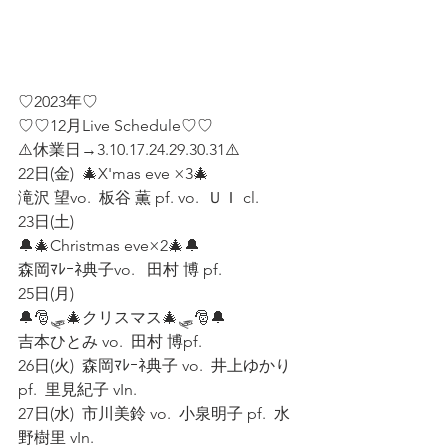
♡2023年♡
♡♡12月Live Schedule♡♡
⚠️休業日→3.10.17.24.29.30.31⚠️
22日(金)  🎄X'mas eve ×3🎄  
滝沢 望vo.  板谷 薫 pf. vo.  ＵＩ cl.  
23日(土)  
🔔🎄Christmas eve×2🎄🔔    
森岡ﾏﾚｰﾈ典子vo.   田村 博 pf.  
25日(月)  
🔔🎅🛷🎄クリスマス🎄🛷🎅🔔  
吉本ひとみ vo.  田村 博pf.  
26日(火)  森岡ﾏﾚｰﾈ典子 vo.  井上ゆかり
pf.  里見紀子 vIn.  
27日(水)  市川美鈴 vo.  小泉明子 pf.  水
野樹里 vIn.  