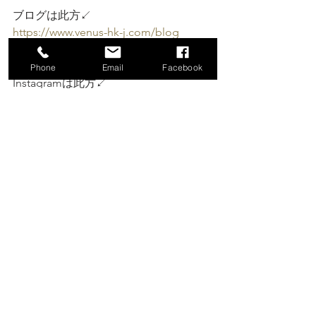
ブログは此方↙️
https://www.venus-hk-j.com/blog
HPは此方↙️
https://www.venus-hk-j.com/
Phone
Email
Facebook
Instagramは此方↙️
https://instagram.com/venus_hk_j_hiro
mi?igshid=ZDdkNTZiNTM=
横浜jazz屋連盟HP 関内VENUS 紹介動画
は此方↙️
https://yokohamajazzyarennmei.ameba
ownd.com/pages/1801117/page_20180
4022119
#ありがとう
#兎年
#2周年
#嬉しい
#感
謝
#2周年週間
#ジャズ
 # Christmas  
#板
谷薫
#滝沢望
#田中優衣
@板谷薫  @滝沢 望 (Nozomi Takizawa)  
@田中 優衣 (Yui Tanaka)