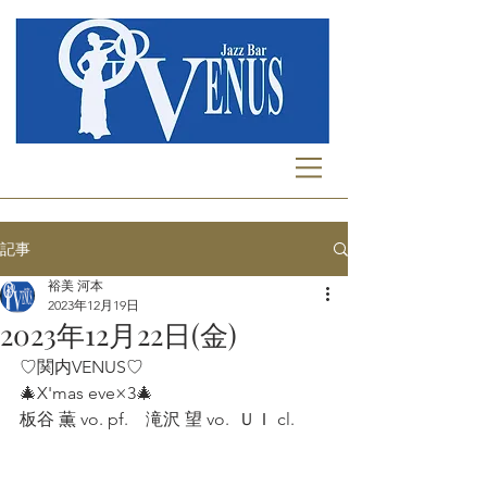
記事
裕美 河本
2023年12月19日
2023年12月22日(金)
♡関内VENUS♡
🎄X'mas eve×3🎄  
板谷 薫 vo. pf.    滝沢 望 vo.  ＵＩ cl.  