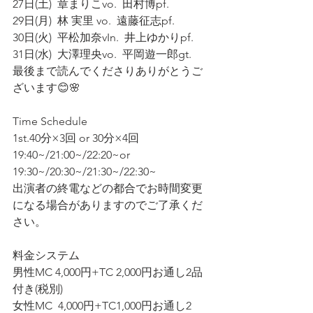
27日(土)  章まりこvo.  田村博pf. 
29日(月)  林 実里 vo.  遠藤征志pf. 
30日(火)  平松加奈vIn.  井上ゆかりpf. 
31日(水)  大澤理央vo.  平岡遊一郎gt.
最後まで読んでくださりありがとうご
ざいます😊🌸
Time Schedule
1st.40分×3回 or 30分×4回
19:40~/21:00~/22:20~or 
19:30~/20:30~/21:30~/22:30~
出演者の終電などの都合でお時間変更
になる場合がありますのでご了承くだ
さい。
料金システム
男性MC 4,000円+TC 2,000円お通し2品
付き(税別)
女性MC  4,000円+TC1,000円お通し2