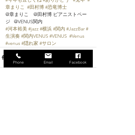
章まりこ
#田村博
#恐竜博士
@章まりこ    @田村博 ピアニストペー
ジ   @VENUS関内 
#河本裕美
#jazz
#横浜
#関内
#JazzBar
#
生演奏
#関内VENUS
#VENUS
#Venus
#venus
#隠れ家
#サロン
Phone
Email
Facebook
すべて表示
最新記事