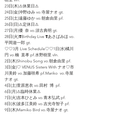
23日(木)⚠️休業日⚠️
24日(金)沖野ゆみ vo.寺屋ナオ gt.
25日(土)遠藤ゆか vo.朝倉由里 pf.
26日(日)⚠️定休日⚠️
27日(月)優  奈 vo.須古典明 gt.
28日(火)❣️Birthday Live ❣️あさばみほ vo.
平岡遊一郎 gt.
♡♡3月 Live Schedule♡♡1日(水)橘川  
円 vo.楠  直孝 pf.水野樹里 vIn.
2日(木)Shinobu Song vo.朝倉由里 pf.
3日(金)♡ VENUS Sisters With ナオ♡市
川美鈴 vo.加藤咲希 pf.Mariko  vo.寺屋
ナオ gt.
4日(土)萱原恵衣 vo.田村  博  pf.
6日(月)⚠️臨時休業⚠️
7日(火)吉本ひとみ vo.青木弘武 pf.
8日(水)波多江美鈴 vo.吉光寺智子 pf.
9日(木)Mamiko Bird vo.寺屋ナオ gt.