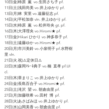
10日(金)柿原  薫  vo.生田さち子 pf.
11日(土)浅田尚美 vo.井上ゆかり pf.
13日(月)林  実里 vo.遠藤征志 pf.
14日(火)平松加奈 vIn. 井上ゆかり pf.
15日(水)柿原  薫  vo.松井玲央 gt. pf.
16日(木)大澤理央 vo.Hiromi★ pf.
17日(金)Hikari ひかり vo.神多恭子 pf.
18日(土)遠藤ゆか vo.Hiromi★ pf.
20日(月)市川美鈴 vo.小泉明子 pf.水野樹
里 vIn.
21日(火.祝)⚠️定休日⚠️
22日(水)森岡ﾏﾚｰﾈ典子 vo.楠  直孝 pf.UI  
cl.
23日(木)章まりこ vo.井上ゆかり pf.
24日(金)長島百合子 vo.Hiromi★ pf.
25日(土)滝沢  望 vo. 朝倉由里 pf.
27日(月)加藤咲希 vo.田村  博  pf.
28日(火)あさばみほ vo.井上ゆかり pf.
29日(水)山岡美香 vo.朝倉由里 pf.