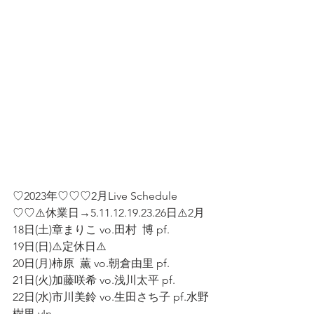
♡2023年♡♡♡2月Live Schedule 
♡♡⚠️休業日→5.11.12.19.23.26日⚠️2月
18日(土)章まりこ vo.田村  博 pf.
19日(日)⚠️定休日⚠️
20日(月)柿原  薫 vo.朝倉由里 pf.
21日(火)加藤咲希 vo.浅川太平 pf.
22日(水)市川美鈴 vo.生田さち子 pf.水野
樹里 vIn.