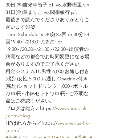
30日(木)吉光寺智子 pf. vo.水野樹里 vIn.
31日(金)章まりこ vo.関根敏行 pf.
最後まで読んでくださりありがとうご
ざいます😊🌸
Time Schedule1st.40分×3回 or 30分×4
回19:40~/21:00~/22:20~or 
19:30~/20:30~/21:30~/22:30~出演者の
終電などの都合でお時間変更になる場
合がありますのでご了承ください。
料金システムTC男性 6,000 お通し付き
(税別)女性 5,000 お通し.Onedrink付き
(税別)ショットドリンク 1,000~ボトル 
7,000円~小鉢セット1,000円~ご不明な
点はご確認ください。
ブログは此方↙️https://
www.venus-hk-
j.com/blog
HPは此方から↙️https://
www.venus-hk-
j.com/
#今年も宜しくね
#ありがとう
#兎年
#