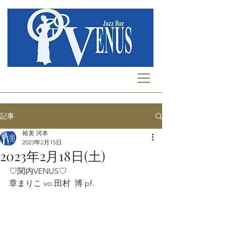
記事
裕美 河本
2023年2月15日
2023年2月18日(土)
♡関内VENUS♡
章まりこ vo.田村  博 pf.