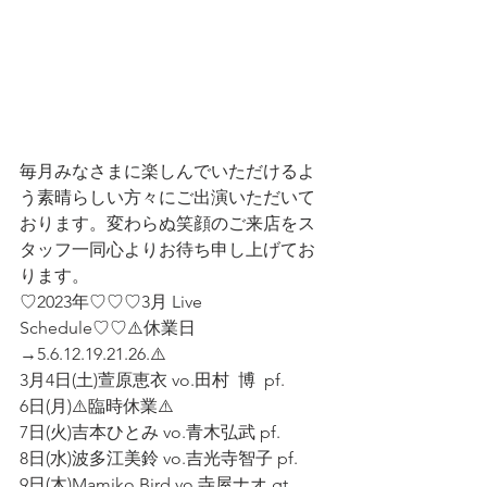
毎月みなさまに楽しんでいただけるよ
う素晴らしい方々にご出演いただいて
おります。変わらぬ笑顔のご来店をス
タッフ一同心よりお待ち申し上げてお
ります。
♡2023年♡♡♡3月 Live 
Schedule♡♡⚠️休業日
→5.6.12.19.21.26.⚠️
3月4日(土)萱原恵衣 vo.田村  博  pf.
6日(月)⚠️臨時休業⚠️
7日(火)吉本ひとみ vo.青木弘武 pf.
8日(水)波多江美鈴 vo.吉光寺智子 pf.
9日(木)Mamiko Bird vo.寺屋ナオ gt.