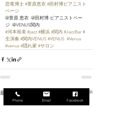
恐竜博士
#萱原恵衣
#田村博ピアニスト
ページ
@萱原 恵衣  @田村博 ピアニストペー
ジ  @VENUS関内
#河本裕美
#jazz
#横浜
#関内
#JazzBar
#
生演奏
#関内VENUS
#VENUS
#Venus
#venus
#隠れ家
#サロン
すべて表示
最新記事
Phone
Email
Facebook