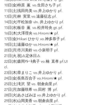
10日(金)柿原  薫  vo.生田さち子 pf.
11日(土)浅田尚美 vo.井上ゆかり pf.
13日(月)林  実里 vo.遠藤征志 pf.
14日(火)平松加奈 vIn. 井上ゆかり pf.
15日(水)板谷  薫  vo.松井玲央 gt. pf.
16日(木)大澤理央 vo.Hiromi★ pf.
17日(金)Hikari ひかり vo.神多恭子 pf.
18日(土)遠藤ゆか vo.Hiromi★ pf.
20日(月)市川美鈴 vo.小泉明子 pf.
21日(火.祝)⚠️定休日⚠️
22日(水)森岡ﾏﾚｰﾈ典子 vo.楠  直孝 pf.UI  
cl.
23日(木)章まりこ vo.井上ゆかり pf.
24日(金)長島百合子 vo.Hiromi★ pf.
25日(土)滝沢  望 vo. 朝倉由里 pf.
27日(月)加藤咲希 vo.田村  博  pf.
28日(火)あさばみほ vo.井上ゆかり pf.
29日(水)山岡美香 vo.朝倉由里 pf.