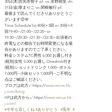
30日(木)吉光寺智子 pf. vo.水野樹里 vIn.
31日(金)章まりこ vo.関根敏行 pf.
最後まで読んでくださりありがとうご
ざいます😊🌸
Time Schedule1st.40分×3回 or 30分×4
回19:40~/21:00~/22:20~or 
19:30~/20:30~/21:30~/22:30~出演者の
終電などの都合でお時間変更になる場
合がありますのでご了承ください。
料金システムTC男性 6,000 お通し付き
(税別)女性 5,000 お通し.Onedrink付き
(税別)ショットドリンク 1,000~ボトル 
7,000円~小鉢セット1,000円~ご不明な
点はご確認ください。
ブログは此方↙️https://
www.venus-hk-
j.com/blog
HPは此方から↙️https://
www.venus-hk-
j.com/
#今年も宜しくね
#ありがとう
#兎年
#