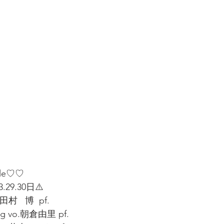
ule♡♡
.29.30日⚠️
村   博  pf.
ng vo.朝倉由里 pf.