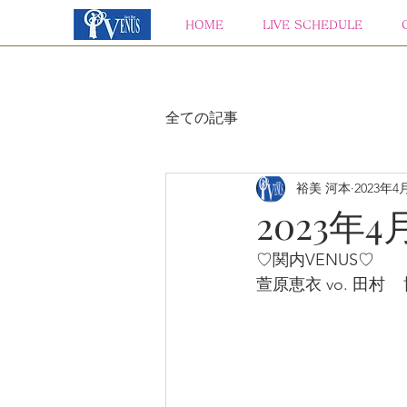
HOME
LIVE SCHEDULE
全ての記事
裕美 河本
2023年4
2023年4
♡関内VENUS♡
萱原恵衣 vo. 田村    博