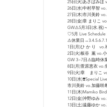
25日(火)あさばみほ v
26日(水)中村早智 vo
27日(木)市川美鈴 vo
28日(金)章 まりこ vo
GW⚠️5月3日(水.祝)
♡5月 Live Schedule
⚠️休業日→3.4.5.6.7.1
1日(月)ひ か り   vo
2日(火)板谷  薫 vo.小
GW 3~7日⚠️臨時休業
8日(月)萱原恵衣 vo.生
9日(火)章    まりこ 
10日(水)❣️Special Li
市川美鈴 vo.加藤咲希 vo
11日(木)Mamiko Bir
12日(金)沖野ゆみ vo
13日(土)遠藤ゆか vo