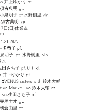
o.井上ゆかり pf.
.須古典明 gt.
.小泉明子 pf.水野樹里 vIn.
.須古典明  gt.
～7日(日)休業⚠️
 ♡
4.21.28⚠️
.神多恭子 pf.
泉明子  pf. 水野樹里  vIn.
⚠️
田さち子 pf.ＵＩ cl.
vo.井上ゆかり pf.
ve ❣️VENUS sisters with 鈴木大輔
.Mariko   vo.鈴木大輔 gt.
d  vo.生田さち子 pf.
.寺屋ナオ gt.
.朝倉由里 pf.