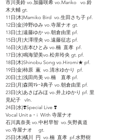
市川美鈴 vo.加藤咲希 vo.Mariko   vo.鈴
木大輔 gt.
11日(木)Mamiko Bird  vo.生田さち子 pf.
12日(金)沖野ゆみ vo.寺屋ナオ gt.
13日(土)遠藤ゆか vo.朝倉由里 pf.
15日(月)大澤理央 vo.遠藤征志 pf.
16日(火)吉本ひとみ vo.楠  直孝  pf.
17日(水)鳴海望美vo.松井玲央 gt. pf.
18日(木)Shinobu Song vo.Hiromi★ pf.
19日(金)柿原  薫  vo.清水ゆかり  pf.
20日(土)浅田尚美 vo.楠    直孝 pf.
22日(月)森岡ﾏﾚｰﾈ典子 vo.朝倉由里 pf.
23日(火)あさばみほ vo.井上ゆかり pf. 里
見紀子   vIn.
24日(水)❣️Special Live ❣️
Vocal Unit a・i  With 寺屋ナオ
石川真奈美 vo.中村早智  vo.矢野眞道     
vo.寺屋ナオ     gt.
25日(木)橘川  円  vo.楠  直孝  pf.水野樹