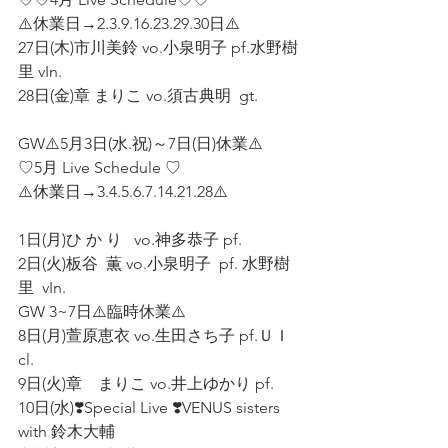
⚠️休業日→2.3.9.16.23.29.30日⚠️
27日(木)市川美鈴 vo.小泉明子 pf.水野樹
里 vIn.
28日(金)章 まりこ vo.須古典明  gt.
GW⚠️5月3日(水.祝)～7日(日)休業⚠️
♡5月 Live Schedule ♡
⚠️休業日→3.4.5.6.7.14.21.28⚠️
1日(月)ひ か り   vo.神多恭子 pf.
2日(火)板谷  薫 vo.小泉明子  pf. 水野樹
里  vIn.
GW 3~7日⚠️臨時休業⚠️
8日(月)萱原恵衣 vo.生田さち子 pf.ＵＩ 
cl.
9日(火)章    まりこ vo.井上ゆかり pf.
10日(水)❣️Special Live ❣️VENUS sisters 
with 鈴木大輔