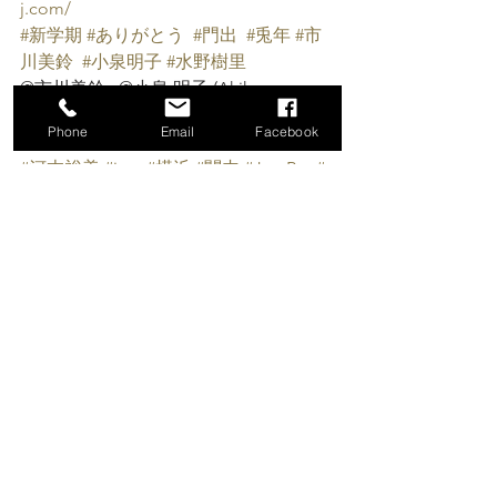
j.com/
#新学期
#ありがとう
#門出
#兎年
#市
川美鈴
#小泉明子
#水野樹里
@市川美鈴   @小泉 明子 (Akiko 
Koizumi)  @水野 樹里 (水野樹里)   @関
Phone
Email
Facebook
内 VENUS
#河本裕美
#jazz
#横浜
#関内
#JazzBar
#
生演奏
#関内VENUS
#VENUS
#Venus
#venus
#隠れ家
#サロン
すべて表示
最新記事