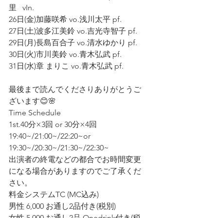
里   vIn.
26日(金)加藤咲希 vo.浅川太平 pf.
27日(土)波多江美鈴 vo.吉光寺智子 pf.
29日(月)長島百合子 vo.清水ゆかり pf.
30日(火)市川美鈴 vo.青木弘武 pf.
31日(水)章 まりこ vo.青木弘武 pf.
最後まで読んでくださりありがとうご
ざいます😊🌸
Time Schedule
1st.40分×3回 or 30分×4回
19:40~/21:00~/22:20~or 
19:30~/20:30~/21:30~/22:30~
出演者の終電などの都合でお時間変更
になる場合がありますのでご了承くだ
さい。
料金システムTC (MC込み)
男性 6,000 お通し2品付き(税別) 
女性 5,000 お通し2品.Onedrink付き(税