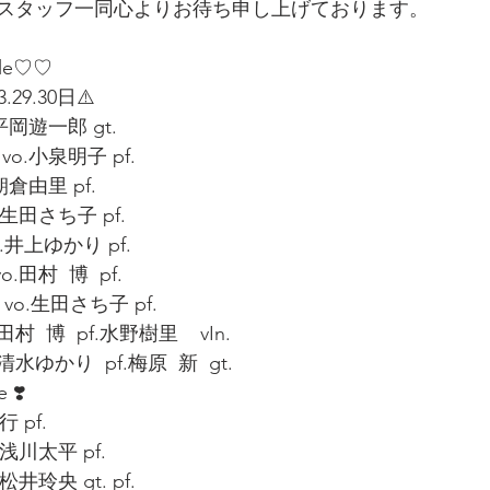
スタッフ一同心よりお待ち申し上げております。
ule♡♡
.29.30日⚠️
平岡遊一郎 gt.
vo.小泉明子 pf.
朝倉由里 pf.
.生田さち子 pf.
o.井上ゆかり pf.
.田村  博  pf.
d vo.生田さち子 pf.
田村  博  pf.水野樹里    vIn.
.清水ゆかり  pf.梅原  新  gt.
 ❣️
行 pf.
.浅川太平 pf.
o.松井玲央 gt. pf.