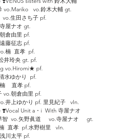
ve ❣️VENUS sisters with 鈴木大輔
.Mariko   vo.鈴木大輔 gt.
d  vo.生田さち子 pf.
.寺屋ナオ gt.
.朝倉由里 pf.
.遠藤征志 pf.
.楠  直孝  pf.
井玲央 gt. pf.
 vo.Hiromi★ pf.
.清水ゆかり  pf.
    直孝 pf.
 vo.朝倉由里 pf.
.井上ゆかり pf. 里見紀子   vIn.
ve ❣️Vocal Unit a・i  With 寺屋ナオ
 vo.矢野眞道     vo.寺屋ナオ     gt.
楠  直孝  pf.水野樹里   vIn.
.浅川太平 pf.