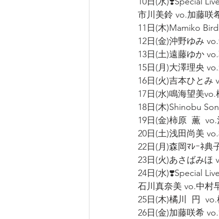
10日(水)❣️Special Li
市川美鈴 vo.加藤咲希 vo
11日(木)Mamiko Bir
12日(金)沖野ゆみ vo
13日(土)遠藤ゆか vo
15日(月)大澤理央 vo
16日(火)吉本ひとみ vo
17日(水)鳴海望美vo.松
18日(木)Shinobu Song
19日(金)柿原  薫  vo
20日(土)浅田尚美 vo.楠
22日(月)森岡ﾏﾚｰﾈ典子
23日(火)あさばみほ vo
24日(水)❣️Special Li
石川真奈美 vo.中村早智 
25日(木)橘川  円  vo.
26日(金)加藤咲希 vo