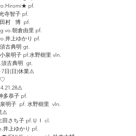
Hiromi★ pf.
吉光寺智子 pf.
村   博  pf.
ng vo.朝倉由里 pf.
o.井上ゆかり pf.
.須古典明 gt.
.小泉明子 pf.水野樹里 vIn.
.須古典明  gt.
～7日(日)休業⚠️
 ♡
4.21.28⚠️
.神多恭子 pf.
泉明子  pf. 水野樹里  vIn.
⚠️
田さち子 pf.ＵＩ cl.
vo.井上ゆかり pf.