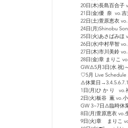
20日(木)長島百合子 vo.
21日(金)優  奈  vo.
22日(土)萱原恵衣 vo.田
24日(月)Shinobu So
25日(火)あさばみほ v
26日(水)中村早智 vo
27日(木)市川美鈴 vo
28日(金)章 まりこ vo
GW⚠️5月3日(水.祝)
♡5月 Live Schedule
⚠️休業日→3.4.5.6.7.1
1日(月)ひ か り   vo
2日(火)板谷  薫 vo.小
GW 3~7日⚠️臨時休業
8日(月)萱原恵衣 vo.生
9日(火)章    まりこ 