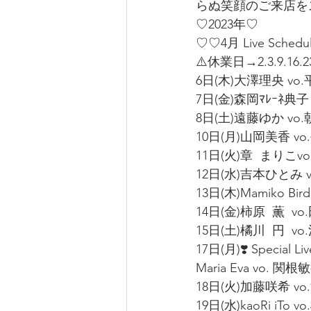
らぬ笑顔のご来店を
♡2023年♡
♡♡4月 Live Sched
⚠️休業日→2.3.9.16.23
6日(木)大澤理央 vo.
7日(金)森岡ﾏﾚｰﾈ典子 
8日(土)遠藤ゆか vo.
10日(月)山岡美香 vo
11日(火)章  まりこv
12日(水)吉本ひとみ vo
13日(木)Mamiko Bir
14日(金)柿原  薫  vo.
15日(土)橘川  円  vo
17日(月)❣️ Special Live
Maria Eva vo. 関根敏
18日(火)加藤咲希 vo
19日(水)kaoRi iTo v