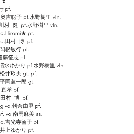
 ❣️
 pf.
o.奥吉聡子 pf.水野樹里 vIn.
川村  健  pf.水野樹里 vIn.
Hiromi★ pf.
.田村  博  pf.
.関根敏行 pf.
.遠藤征志 pf.
o.清水ゆかり pf.水野樹里 vIn.
松井玲央 gt. pf.
.平岡遊一郎 gt.
直孝 pf.
.田村  博  pf.
ng vo.朝倉由里 pf.
. vo.南雲麻美 as.
o.吉光寺智子 pf.
.井上ゆかり pf.