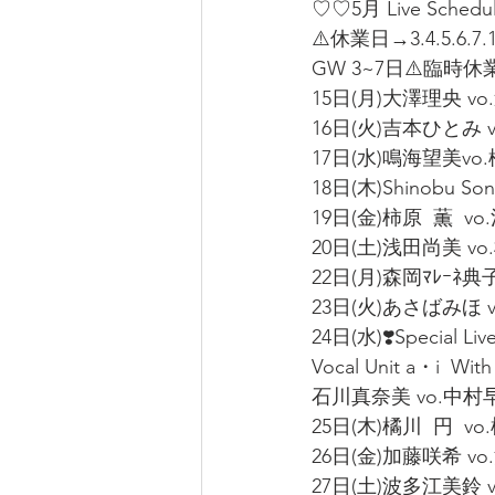
♡♡5月 Live Sched
⚠️休業日→3.4.5.6.7.1
GW 3~7日⚠️臨時休業
15日(月)大澤理央 vo
16日(火)吉本ひとみ vo
17日(水)鳴海望美vo.松
18日(木)Shinobu Song
19日(金)柿原  薫  vo
20日(土)浅田尚美 vo.楠
22日(月)森岡ﾏﾚｰﾈ典子
23日(火)あさばみほ vo
24日(水)❣️Special Live
Vocal Unit a・i  W
石川真奈美 vo.中村早智 
25日(木)橘川  円  vo.
26日(金)加藤咲希 vo
27日(土)波多江美鈴 v