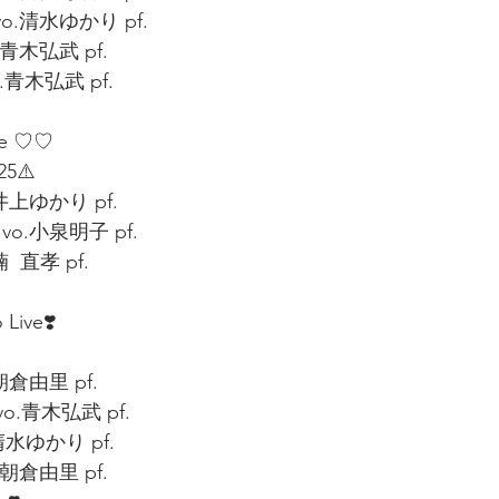
o.清水ゆかり pf.
.青木弘武 pf.
.青木弘武 pf.
le ♡♡
25⚠️
井上ゆかり pf.
vo.小泉明子 pf.
  直孝 pf.
 Live❣️
朝倉由里 pf.
 vo.青木弘武 pf.
.清水ゆかり pf.
.朝倉由里 pf.