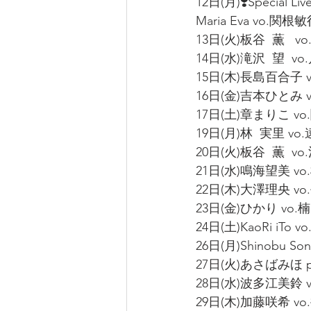
12日(月)❣️Special Live
Maria Eva vo.関根敏行
13日(火)板谷  薫   v
14日(水)滝沢  望  vo.
15日(木)長島百合子 vo.
16日(金)吉本ひとみ vo
17日(土)章まりこ vo
19日(月)林  実里 vo
20日(火)板谷  薫  v
21日(水)鳴海望美 vo.
22日(木)大澤理央 vo
23日(金)ひかり vo.楠 
24日(土)KaoRi iTo vo
26日(月)Shinobu So
27日(火)あさばみほ pf
28日(水)波多江美鈴 v
29日(木)加藤咲希 vo