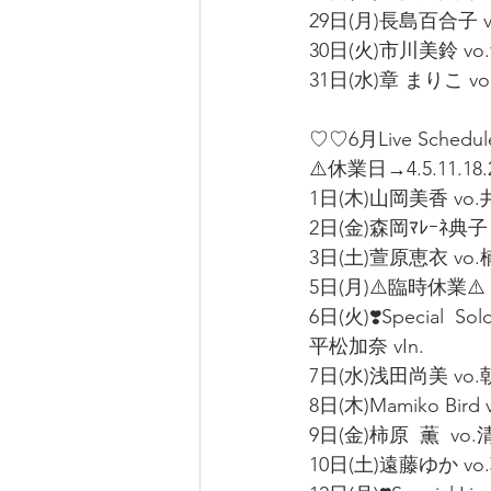
29日(月)長島百合子 v
30日(火)市川美鈴 vo
31日(水)章 まりこ vo
♡♡6月Live Schedu
⚠️休業日→4.5.11.18.
1日(木)山岡美香 vo.
2日(金)森岡ﾏﾚｰﾈ典子 
3日(土)萱原恵衣 vo.楠
5日(月)⚠️臨時休業⚠️
6日(火)❣️Special  Solo
平松加奈 vIn.
7日(水)浅田尚美 vo.
8日(木)Mamiko Bird
9日(金)柿原  薫  vo
10日(土)遠藤ゆか vo