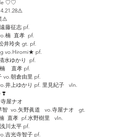
ule ♡♡
4.21.28⚠️
⚠️
.遠藤征志 pf.
.楠  直孝  pf.
井玲央 gt. pf.
 vo.Hiromi★ pf.
.清水ゆかり  pf.
    直孝 pf.
 vo.朝倉由里 pf.
.井上ゆかり pf. 里見紀子   vIn.
 ❣️
ith 寺屋ナオ
 vo.矢野眞道   vo.寺屋ナオ   gt.
楠  直孝  pf.水野樹里   vIn.
.浅川太平 pf.
o.吉光寺智子 pf.