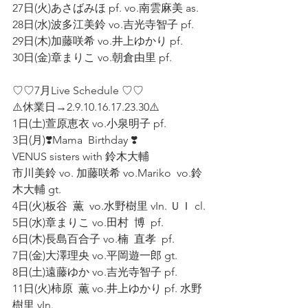
27日(火)あさばみほ pf. vo.南雲麻美 as.
28日(水)波多江美鈴 vo.吉光寺智子 pf.
29日(木)加藤咲希 vo.井上ゆかり pf.
30日(金)章まりこ vo.朝倉由里 pf.
♡♡7月Live Schedule ♡♡
⚠️休業日→2.9.10.16.17.23.30⚠️
1日(土)萱原恵衣 vo.小泉明子 pf.
3日(月)❣️Mama  Birthday ❣️
VENUS sisters with 鈴木大輔
市川美鈴 vo. 加藤咲希 vo.Mariko  vo.鈴
木大輔 gt.
4日(火)板谷  薫  vo.水野樹里 vIn. ＵＩ cl.
5日(水)章まりこ vo.田村  博  pf.
6日(木)長島百合子 vo.楠  直孝  pf.
7日(金)大澤理央 vo.平岡遊一郎 gt.
8日(土)遠藤ゆか vo.吉光寺智子 pf.
11日(火)柿原  薫 vo.井上ゆかり pf. 水野
樹里 vIn.