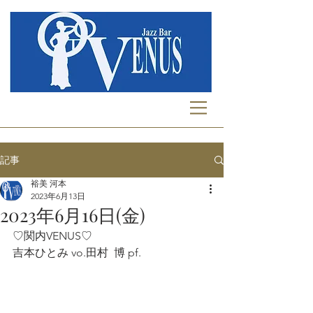
記事
裕美 河本
2023年6月13日
2023年6月16日(金)
♡関内VENUS♡
吉本ひとみ vo.田村  博 pf.