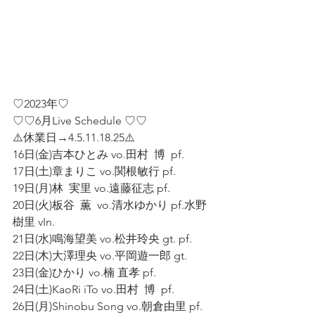
♡2023年♡
♡♡6月Live Schedule ♡♡
⚠️休業日→4.5.11.18.25⚠️
16日(金)吉本ひとみ vo.田村  博  pf.
17日(土)章まりこ vo.関根敏行 pf.
19日(月)林  実里 vo.遠藤征志 pf.
20日(火)板谷  薫  vo.清水ゆかり pf.水野
樹里 vIn.
21日(水)鳴海望美 vo.松井玲央 gt. pf.
22日(木)大澤理央 vo.平岡遊一郎 gt.
23日(金)ひかり vo.楠 直孝 pf.
24日(土)KaoRi iTo vo.田村  博  pf.
26日(月)Shinobu Song vo.朝倉由里 pf.