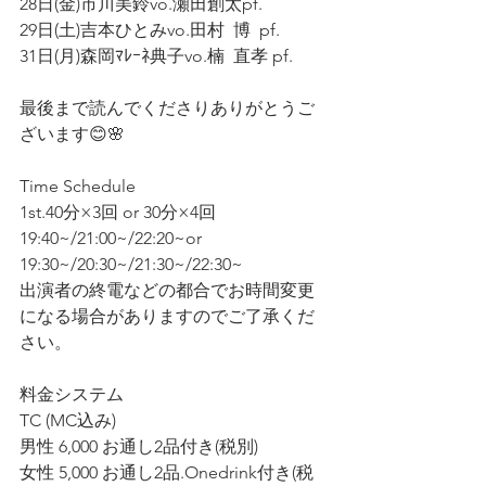
28日(金)市川美鈴vo.瀬田創太pf.
29日(土)吉本ひとみvo.田村  博  pf.
31日(月)森岡ﾏﾚｰﾈ典子vo.楠  直孝 pf.
最後まで読んでくださりありがとうご
ざいます😊🌸
Time Schedule
1st.40分×3回 or 30分×4回
19:40~/21:00~/22:20~or 
19:30~/20:30~/21:30~/22:30~
出演者の終電などの都合でお時間変更
になる場合がありますのでご了承くだ
さい。
料金システム
TC (MC込み)
男性 6,000 お通し2品付き(税別)  
女性 5,000 お通し2品.Onedrink付き(税