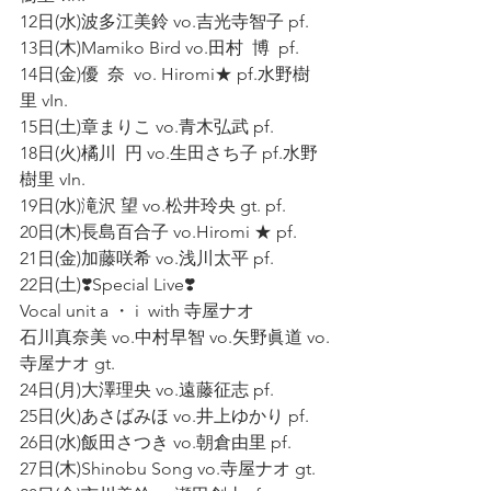
12日(水)波多江美鈴 vo.吉光寺智子 pf.
13日(木)Mamiko Bird vo.田村  博  pf.
14日(金)優  奈  vo. Hiromi★ pf.水野樹
里 vIn.
15日(土)章まりこ vo.青木弘武 pf.
18日(火)橘川  円 vo.生田さち子 pf.水野
樹里 vIn.
19日(水)滝沢 望 vo.松井玲央 gt. pf.
20日(木)長島百合子 vo.Hiromi ★ pf.
21日(金)加藤咲希 vo.浅川太平 pf.
22日(土)❣️Special Live❣️
Vocal unit a ・ i  with 寺屋ナオ 
石川真奈美 vo.中村早智 vo.矢野眞道 vo.
寺屋ナオ gt.
24日(月)大澤理央 vo.遠藤征志 pf.
25日(火)あさばみほ vo.井上ゆかり pf.
26日(水)飯田さつき vo.朝倉由里 pf.
27日(木)Shinobu Song vo.寺屋ナオ gt.