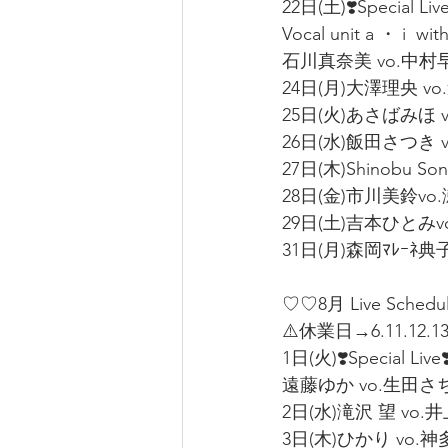
22日(土)❣️Special Live
Vocal unit a ・ i  
石川真奈美 vo.中村早智
24日(月)大澤理央 vo
25日(火)あさばみほ v
26日(水)飯田さつき v
27日(木)Shinobu So
28日(金)市川美鈴vo.
29日(土)吉本ひとみvo.
31日(月)森岡ﾏﾚｰﾈ典子v
♡♡8月 Live Sched
⚠️休業日→6.11.12.13.1
1日(火)❣️Special Live❣
遠藤ゆか vo.生田さち子
2日(水)滝沢 望 vo.
3日(木)ひかり vo.神多