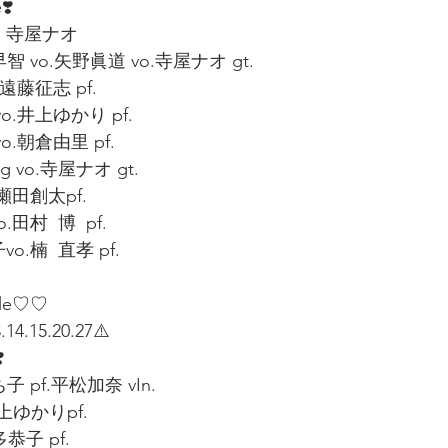
❣️
with 寺屋ナオ 
 vo.矢野眞道 vo.寺屋ナオ gt.
.遠藤征志 pf.
o.井上ゆかり pf.
o.朝倉由里 pf.
ng vo.寺屋ナオ gt.
瀬田創太pf.
田村  博  pf.
o.楠  直孝 pf.
ule♡♡
4.15.20.27⚠️
️
 pf.平松加奈 vIn.
井上ゆかりpf.
恭子 pf.