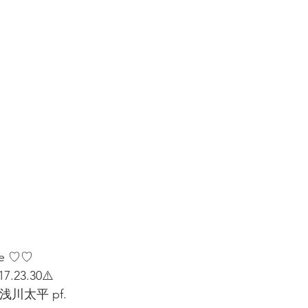
le ♡♡
7.23.30⚠️
.浅川太平 pf.