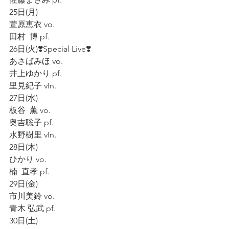
25日(月)
萱原恵衣 vo.
田村  博 pf.
26日(火)❣️Special Live❣️
あさばみほ vo.
井上ゆかり pf.
里見紀子 vIn.
27日(水)
板谷  薫 vo.
奥吉聡子 pf.
水野樹里 vIn.
28日(木)
ひかり vo.
楠  直孝 pf.
29日(金)
市川美鈴 vo.
青木 弘武 pf.
30日(土)