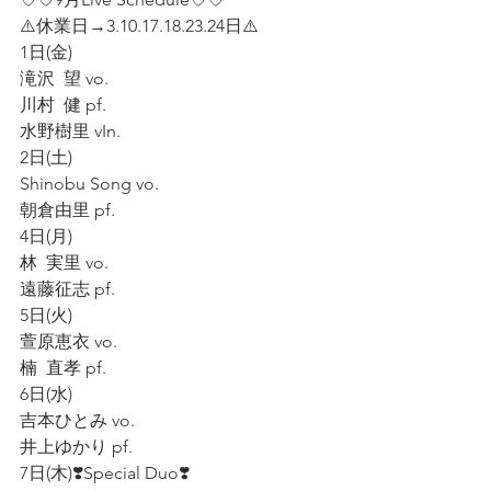
⚠️休業日→3.10.17.18.23.24日⚠️
1日(金)
滝沢  望 vo.
川村  健 pf.
水野樹里 vIn.
2日(土)
Shinobu Song vo.
朝倉由里 pf.
4日(月)
林  実里 vo.
遠藤征志 pf.
5日(火)
萱原恵衣 vo.
楠  直孝 pf.
6日(水)
吉本ひとみ vo.
井上ゆかり pf.
7日(木)❣️Special Duo❣️