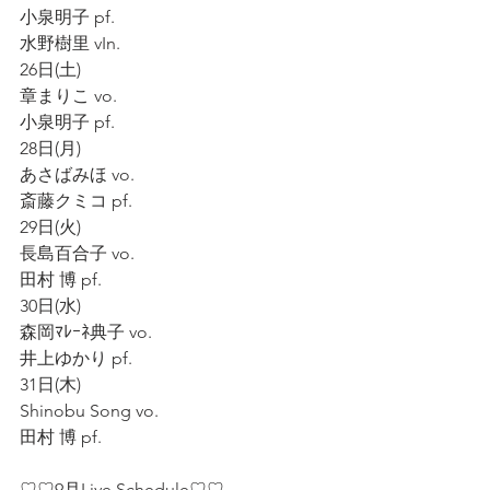
小泉明子 pf.
水野樹里 vIn.
26日(土)
章まりこ vo.
小泉明子 pf.
28日(月)
あさばみほ vo.
斎藤クミコ pf.
29日(火)
長島百合子 vo.
田村 博 pf.
30日(水)
森岡ﾏﾚｰﾈ典子 vo.
井上ゆかり pf.
31日(木)
Shinobu Song vo. 
田村 博 pf.
♡♡9月Live Schedule♡♡