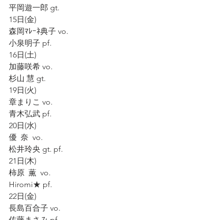
平岡遊一郎 gt.
15日(金)
森岡ﾏﾚｰﾈ典子 vo.
小泉明子 pf.
16日(土)
加藤咲希 vo.
杉山 慧 gt.
19日(火)
章まりこ vo.
青木弘武 pf.
20日(水)
優  奈  vo.
松井玲央 gt. pf.
21日(木)
柿原  薫  vo.
Hiromi★ pf.
22日(金)
長島百合子 vo.
佐藤まさみ pf.