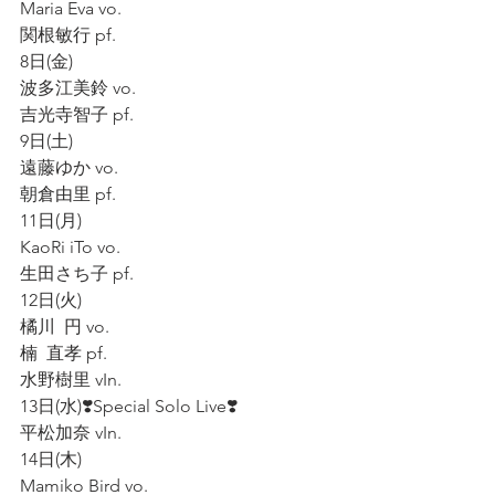
Maria Eva vo.
関根敏行 pf.
8日(金)
波多江美鈴 vo.
吉光寺智子 pf.
9日(土)
遠藤ゆか vo.
朝倉由里 pf.
11日(月)
KaoRi iTo vo.
生田さち子 pf.
12日(火)
橘川  円 vo.
楠  直孝 pf.
水野樹里 vIn.
13日(水)❣️Special Solo Live❣️
平松加奈 vIn.
14日(木)
Mamiko Bird vo.