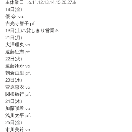
⚠️休業日→6.11.12.13.14.15.20.27⚠️
18日(金)
優 奈  vo.
吉光寺智子 pf.
19日(土)⚠️貸しきり営業⚠️
21日(月)
大澤理央 vo.
遠藤征志 pf.
22日(火)
遠藤ゆか vo.
朝倉由里 pf.
23日(水)
萱原恵衣 vo.
関根敏行 pf.
24日(木)
加藤咲希 vo.
浅川太平 pf.
25日(金)
市川美鈴 vo.