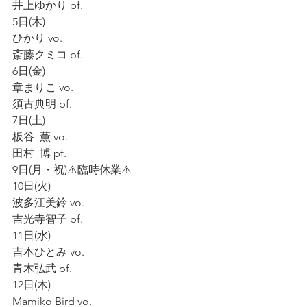
井上ゆかり pf.
5日(木)
ひかり vo.
斎藤クミコ pf.
6日(金)
章まりこ vo.
須古典明 pf.
7日(土)
板谷  薫 vo.
田村  博 pf.
9日(月・祝)⚠️臨時休業⚠️
10日(火)
波多江美鈴 vo.
吉光寺智子 pf.
11日(水)
吉本ひとみ vo.
青木弘武 pf.
12日(木)
Mamiko Bird vo.