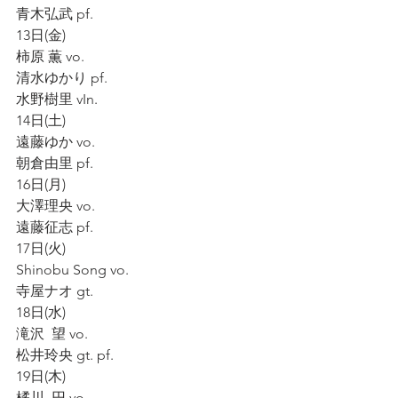
青木弘武 pf.
13日(金)
柿原 薫 vo.
清水ゆかり pf.
水野樹里 vIn.
14日(土)
遠藤ゆか vo.
朝倉由里 pf.
16日(月)
大澤理央 vo.
遠藤征志 pf.
17日(火)
Shinobu Song vo.
寺屋ナオ gt.
18日(水)
滝沢  望 vo.
松井玲央 gt. pf.
19日(木)
橘川  円 vo.