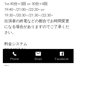
1st.40分×3回 or 30分×4回
19:40~/21:00~/22:20~or 
19:30~/20:30~/21:30~/22:30~
出演者の終電などの都合でお時間変更
になる場合がありますのでご了承くだ
さい。
料金システム
TC (MC込み)
男性 6,000 お通し2品付き(税別) 
Phone
Email
Facebook
女性 5,000 お通し2品.Onedrink付き(税
別) 
ショットドリンク 1,000~  
ボトル 7,000円~  
小鉢セット1,000円~  
おつまみ 1,000円~  
各種デリバリーもご対応致します。
ご不明な点はスタッフにご確認くださ
い。