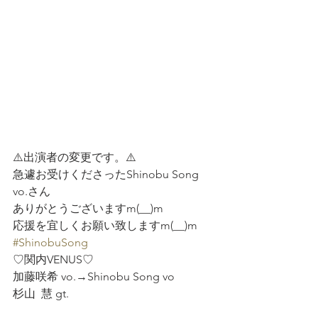
⚠️出演者の変更です。⚠️
急遽お受けくださったShinobu Song 
vo.さん
ありがとうございますm(__)m
応援を宜しくお願い致しますm(__)m
#ShinobuSong
♡関内VENUS♡
加藤咲希 vo.→Shinobu Song vo 
杉山  慧 gt.