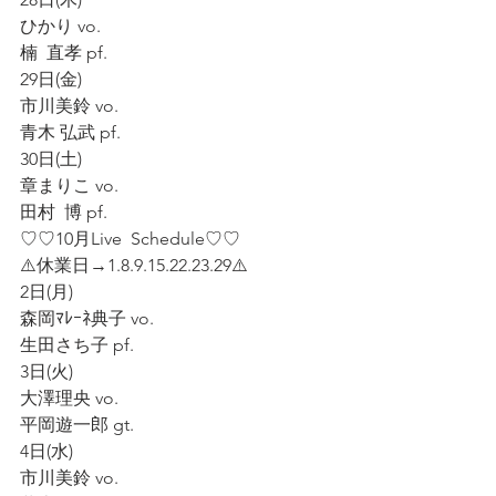
ひかり vo.
楠  直孝 pf.
29日(金)
市川美鈴 vo.
青木 弘武 pf.
30日(土)
章まりこ vo.
田村  博 pf.
♡♡10月Live  Schedule♡♡
⚠️休業日→1.8.9.15.22.23.29⚠️
2日(月)
森岡ﾏﾚｰﾈ典子 vo.
生田さち子 pf.
3日(火)
大澤理央 vo.
平岡遊一郎 gt.
4日(水)
市川美鈴 vo.