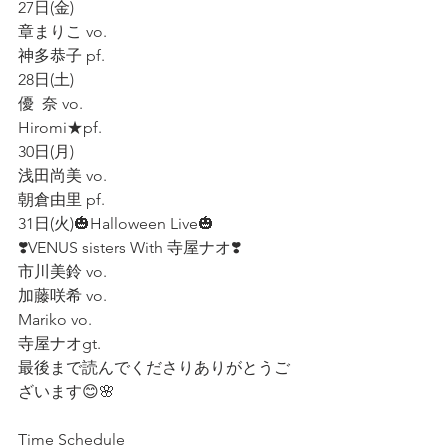
27日(金)
章まりこ vo.
神多恭子 pf.
28日(土)
優  奈 vo.
Hiromi★pf.
30日(月)
浅田尚美 vo.
朝倉由里 pf.
31日(火)🎃Halloween Live🎃
❣️VENUS sisters With 寺屋ナオ❣️
市川美鈴 vo.
加藤咲希 vo.
Mariko vo.
寺屋ナオgt.
最後まで読んでくださりありがとうご
ざいます😊🌸
Time Schedule 