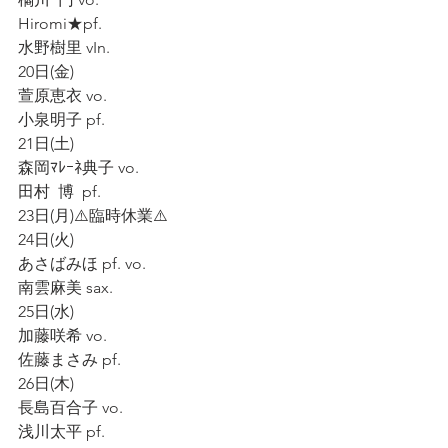
Hiromi★pf.
水野樹里 vIn.
20日(金)
萱原恵衣 vo.
小泉明子 pf.
21日(土)
森岡ﾏﾚｰﾈ典子 vo.
田村  博  pf.
23日(月)⚠️臨時休業⚠️
24日(火)
あさばみほ pf. vo.
南雲麻美 sax.
25日(水)
加藤咲希 vo.
佐藤まさみ pf.
26日(木)
長島百合子 vo.
浅川太平 pf.