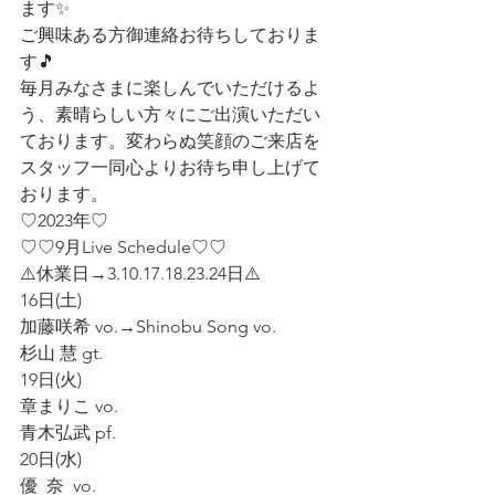
ます✨
ご興味ある方御連絡お待ちしておりま
す🎵
毎月みなさまに楽しんでいただけるよ
う、素晴らしい方々にご出演いただい
ております。変わらぬ笑顔のご来店を
スタッフ一同心よりお待ち申し上げて
おります。
♡2023年♡
♡♡9月Live Schedule♡♡
⚠️休業日→3.10.17.18.23.24日⚠️
16日(土)
加藤咲希 vo.→Shinobu Song vo.
杉山 慧 gt.
19日(火)
章まりこ vo.
青木弘武 pf.
20日(水)
優  奈  vo.