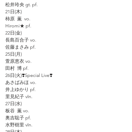
松井玲央 gt. pf.
21日(木)
柿原  薫  vo.
Hiromi★ pf.
22日(金)
長島百合子 vo.
佐藤まさみ pf.
25日(月)
萱原恵衣 vo.
田村  博 pf.
26日(火)❣️Special Live❣️
あさばみほ vo.
井上ゆかり pf.
里見紀子 vIn.
27日(水)
板谷  薫 vo.
奥吉聡子 pf.
水野樹里 vIn.
28日(木)