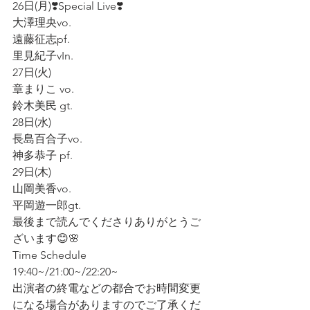
26日(月)❣️Special Live❣️
大澤理央vo.  
遠藤征志pf.  
里見紀子vIn. 
27日(火)
章まりこ vo.  
鈴木美民 gt.  
28日(水)
長島百合子vo.  
神多恭子 pf.  
29日(木)  
山岡美香vo.  
平岡遊一郎gt.
最後まで読んでくださりありがとうご
ざいます😊🌸
Time Schedule
19:40~/21:00~/22:20~
出演者の終電などの都合でお時間変更
になる場合がありますのでご了承くだ