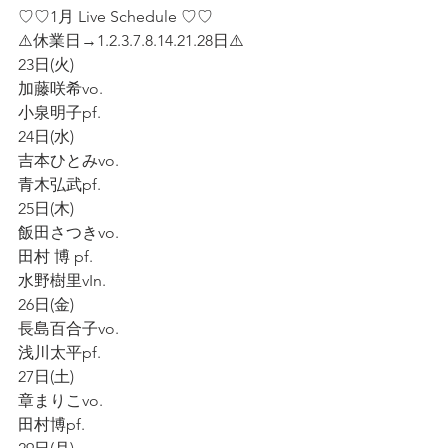
♡♡1月 Live Schedule ♡♡  
⚠️休業日→1.2.3.7.8.14.21.28日⚠️    
23日(火)  
加藤咲希vo.  
小泉明子pf.  
24日(水)  
吉本ひとみvo.  
青木弘武pf.   
25日(木)  
飯田さつきvo.  
田村 博 pf.  
水野樹里vIn.  
26日(金)  
長島百合子vo.  
浅川太平pf.  
27日(土)  
章まりこvo.  
田村博pf.  