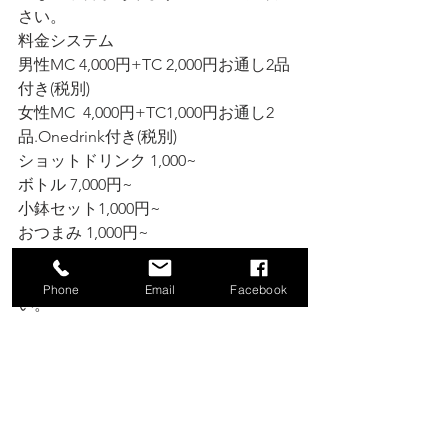
さい。
料金システム
男性MC 4,000円+TC 2,000円お通し2品
付き(税別)
女性MC  4,000円+TC1,000円お通し2
品.Onedrink付き(税別)
ショットドリンク 1,000~ 
ボトル 7,000円~ 
小鉢セット1,000円~ 
おつまみ 1,000円~ 
各種デリバリーもご対応致します。
ご不明な点はスタッフにご確認くださ
Phone
Email
Facebook
い。
⚠️お知らせ⚠️ 
【2023年4月より横浜jazz屋連盟に加盟
致しました】
【スタッフ募集しております】
音楽好きな方、歌手目指している方、