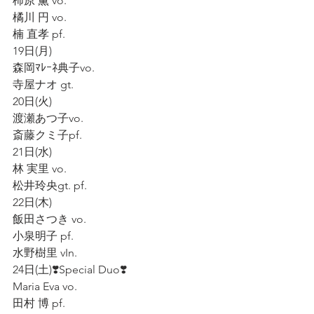
柿原 薫 vo.  
橘川 円 vo.
楠 直孝 pf.  
19日(月)
森岡ﾏﾚｰﾈ典子vo. 
寺屋ナオ gt.
20日(火)  
渡瀬あつ子vo.  
斎藤クミ子pf.    
21日(水)
林 実里 vo.
松井玲央gt. pf.
22日(木)  
飯田さつき vo.    
小泉明子 pf.  
水野樹里 vIn.  
24日(土)❣️Special Duo❣️
Maria Eva vo.  
田村 博 pf.  