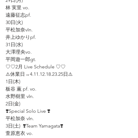
29日(月)  
林 実里 vo.  
遠藤征志pf.  
30日(火)  
平松加奈vIn.  
井上ゆかりpf.  
31日(水)  
大澤理央vo.  
平岡遊一郎gt.
♡♡2月 Live Schedule ♡♡    
⚠️休業日→4.11.12.18.23.25日⚠️    
1日(木)
板谷 薫 pf. vo.  
水野樹里 vIn.
2日(金)  
❣️Special Solo Live ❣️  
平松加奈 vIn. 
3日(土)  ❣️Team Yamagata❣️  
萱原恵衣 vo.    