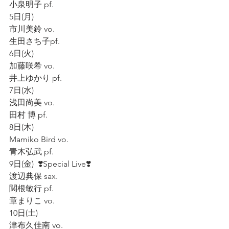
小泉明子 pf.  
5日(月)
市川美鈴 vo.
生田さち子pf.
6日(火)   
加藤咲希 vo.  
井上ゆかり pf.  
7日(水)  
浅田尚美 vo.  
田村 博 pf.  
8日(木)  
Mamiko Bird vo.  
青木弘武 pf.   
9日(金)  ❣️Special Live❣️  
渡辺典保 sax.  
関根敏行 pf.  
章まりこ vo.   
10日(土)   
津布久佳南 vo.  