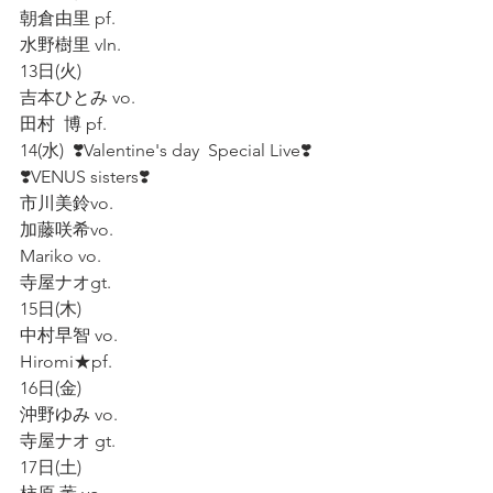
朝倉由里 pf.  
水野樹里 vIn.   
13日(火)  
吉本ひとみ vo.  
田村  博 pf.   
14(水)  ❣️Valentine's day  Special Live❣️  
❣️VENUS sisters❣️
市川美鈴vo.    
加藤咲希vo.  
Mariko vo.   
寺屋ナオgt.  
15日(木) 
中村早智 vo.  
Hiromi★pf.  
16日(金)
沖野ゆみ vo.  
寺屋ナオ gt.   
17日(土)