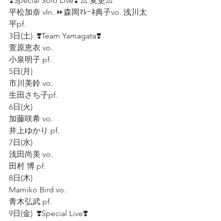
❣️Special Solo Live❣️ ⚠️ 変更⚠️
平松加奈 vIn. ⏩森岡ﾏﾚｰﾈ典子vo. 浅川太
平pf.
3日(土)  ❣️Team Yamagata❣️  
萱原恵衣 vo.    
小泉明子 pf.  
5日(月)
市川美鈴 vo.
生田さち子pf.
6日(火)   
加藤咲希 vo.  
井上ゆかり pf.  
7日(水)  
浅田尚美 vo.  
田村 博 pf.  
8日(木)  
Mamiko Bird vo.  
青木弘武 pf.   
9日(金)  ❣️Special Live❣️  