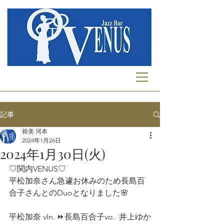
記事
裕美 河本
2024年1月26日
2024年1月30日(火)
♡関内VENUS♡
平松加奈さん急遽お休みのため長島百
合子さんとのDuoとなりました🌸
平松加奈 vIn. ⏩長島百合子vo.  井上ゆか