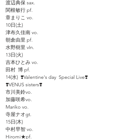
渡辺典保 sax.  
関根敏行 pf.  
章まりこ vo.   
10日(土)   
津布久佳南 vo.  
朝倉由里 pf.  
水野樹里 vIn.   
13日(火)  
吉本ひとみ vo.  
田村  博 pf.   
14(水)  ❣️Valentine's day  Special Live❣️  
❣️VENUS sisters❣️
市川美鈴vo.    
加藤咲希vo.  
Mariko vo.   
寺屋ナオgt.  
15日(木) 
中村早智 vo.  
Hiromi★pf.  