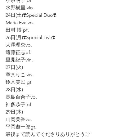
小泉明子 pf.  
水野樹里 vIn.  
24日(土)❣️Special Duo❣️
Maria Eva vo.  
田村 博 pf.  
26日(月)❣️Special Live❣️
大澤理央vo.  
遠藤征志pf.  
里見紀子vIn. 
27日(火)
章まりこ vo.  
鈴木美民 gt.  
28日(水)
長島百合子vo.  
神多恭子 pf.  
29日(木)  
山岡美香vo.  
平岡遊一郎gt.
最後まで読んでくださりありがとうご