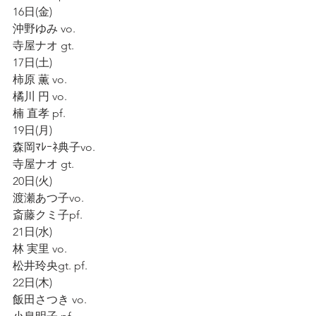
16日(金)
沖野ゆみ vo.  
寺屋ナオ gt.   
17日(土)
柿原 薫 vo.  
橘川 円 vo.
楠 直孝 pf.  
19日(月)
森岡ﾏﾚｰﾈ典子vo. 
寺屋ナオ gt.
20日(火)  
渡瀬あつ子vo.  
斎藤クミ子pf.    
21日(水)
林 実里 vo.
松井玲央gt. pf.
22日(木)  
飯田さつき vo.    