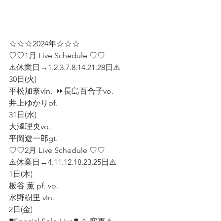
☆☆☆2024年☆☆☆  
♡♡1月 Live Schedule ♡♡  
⚠️休業日→1.2.3.7.8.14.21.28日⚠️    
30日(火)  
平松加奈vIn.  ⏩長島百合子vo.
井上ゆかりpf.  
31日(水)  
大澤理央vo.  
平岡遊一郎gt.
♡♡2月 Live Schedule ♡♡    
⚠️休業日→4.11.12.18.23.25日⚠️    
1日(木)
板谷 薫 pf. vo.  
水野樹里 vIn.
2日(金)  