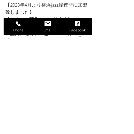
【2023年4月より横浜jazz屋連盟に加盟
致しました】
【スタッフ募集しております】
音楽好きな方、歌手目指している方、
Phone
Email
Facebook
お話好きな方、一流MusicianのStageを
感じながら働いてみませんか？
ご興味のある方はお店、河本裕美まで
お問い合わせください。
ブログは此方↙️
https://www.venus-hk-j.com/blog
HPは此方↙️
https://www.venus-hk-j.com/
Instagramは此方↙️
https://instagram.com/venus_hk_j_hiro
mi?igshid=ZDdkNTZiNTM=
横浜jazz屋連盟HP 関内VENUS 紹介動画
は此方↙️