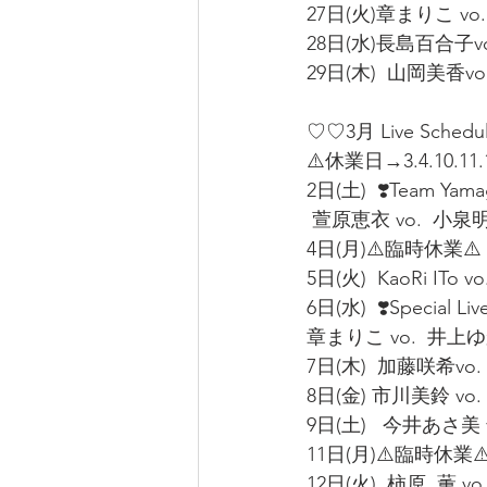
27日(火)章まりこ vo.
28日(水)長島百合子vo.
29日(木)  山岡美香vo
♡♡3月 Live Schedu
⚠️休業日→3.4.10.11.1
2日(土)  ❣️Team Yamag
 萱原恵衣 vo.  小泉明
4日(月)⚠️臨時休業⚠️
5日(火)  KaoRi ITo 
6日(水)  ❣️Special Live
章まりこ vo.  井上ゆか
7日(木)  加藤咲希vo.  
8日(金) 市川美鈴 vo. 
9日(土)   今井あさ美 v
11日(月)⚠️臨時休業⚠
12日(火)  柿原  薫 vo