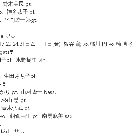
  鈴木美民 gt. 
  神多恭子 pf. 
.  平岡遊一郎gt.  
le ♡♡ 
7.20.24.31日⚠️      1日(金)  板谷 薫 vo.橘川 円 vo.楠 直孝 
ata❣️ 
子pf.  水野樹里 vIn. 
vo.  生田さち子pf.
 ❣️
り pf.  山村隆一 bass.
杉山 慧 gt.   
 青木弘武 pf. 
o.  朝倉由里 pf.  南雲麻美 sax. 
️
.杉山  慧 gt.