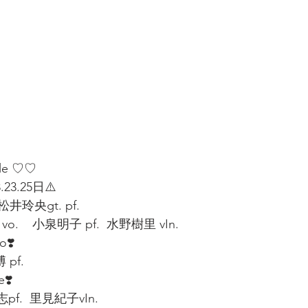
e ♡♡   
23.25日⚠️   
.松井玲央gt. pf.
o.    小泉明子 pf.  水野樹里 vIn. 
o❣️
 pf. 
e❣️
pf.  里見紀子vIn.