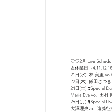
♡♡2月 Live Schedul
⚠️休業日→4.11.12.18.
21日(水)  林 実里 vo
22日(木)  飯田さつき v
24日(土) ❣️Special Du
Maria Eva vo.  田村 博
26日(月) ❣️Special Liv
大澤理央vo.  遠藤征志