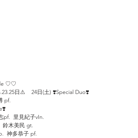
le ♡♡  
3.25日⚠️    24日(土) ❣️Special Duo❣️ 
 pf. 
❣️  
pf.  里見紀子vIn.
  鈴木美民 gt. 
  神多恭子 pf. 