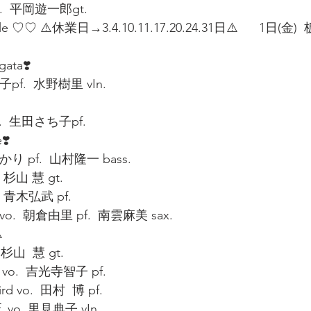
.  平岡遊一郎gt.
e ♡♡ ⚠️休業日→3.4.10.11.17.20.24.31日⚠️      1日(金)
ata❣️  
pf.  水野樹里 vIn. 
vo.  生田さち子pf.
❣️ 
り pf.  山村隆一 bass.
杉山 慧 gt.   
 青木弘武 pf. 
o.  朝倉由里 pf.  南雲麻美 sax. 
️
.杉山  慧 gt.
o.  吉光寺智子 pf.  
rd vo.  田村  博 pf.
 vo. 里見典子 vIn.