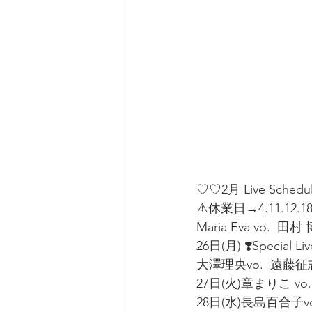
♡♡2月 Live Schedu
⚠️休業日→4.11.12.18.2
Maria Eva vo.  田村 博
26日(月) ❣️Special Live
大澤理央vo.  遠藤征志
27日(火)章まりこ vo.
28日(水)長島百合子vo.