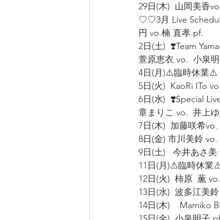
29日(木)  山岡美香vo
♡♡3月 Live Schedul
円 vo.楠 直孝 pf.
2日(土)  ❣️Team Yamag
萱原恵衣 vo.  小泉明子
4日(月)⚠️臨時休業⚠️
5日(火)  KaoRi ITo 
6日(水)  ❣️Special Live
章まりこ vo.  井上ゆか
7日(木)  加藤咲希vo.  
8日(金) 市川美鈴 vo. 
9日(土)   今井あさ美 v
11日(月)⚠️臨時休業⚠
12日(火)  柿原  薫 vo
13日(水)  波多江美鈴 v
14日(木)    Mamiko Bi
15日(金)  小泉明子 pf.