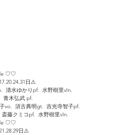
e ♡♡   
7.20.24.31日⚠️
o.  清水ゆかりpf.  水野樹里vIn. 
.  青木弘武 pf. 
典子vo.  須古典明gt.  吉光寺智子pf. 
.  斎藤クミコpf.  水野樹里vIn. 
le ♡♡ 
1.28.29日⚠️  