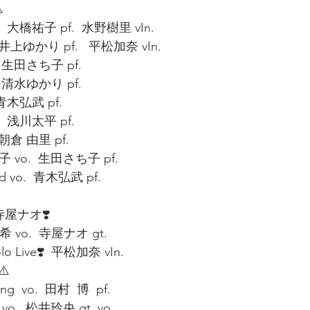
️
  大橋祐子 pf.  水野樹里 vIn. 
 井上ゆかり pf.   平松加奈 vIn. 
  生田さち子 pf. 
  清水ゆかり pf. 
 青木弘武 pf. 
  浅川太平 pf. 
 朝倉 由里 pf. 
子 vo.  生田さち子 pf. 
rd vo.  青木弘武 pf. 
 寺屋ナオ❣️  
 vo.  寺屋ナオ gt. 
olo Live❣️  平松加奈 vIn. 
️  
g  vo.  田村  博  pf. 
o.  松井玲央 gt. vo. 