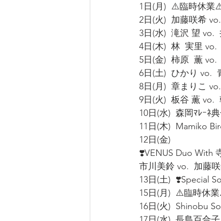
1日(月)  ⚠️臨時休業⚠
2日(火)  加藤咲希 vo.
3日(水)  滝沢 望 vo. 
4日(木)  林  実里 vo.
5日(金)  柿原  薫 vo.
6日(土)  ひかり vo. 
8日(月)  章まりこ vo.
9日(火)  板谷 薫 vo. 
10日(水)  森岡ﾏﾚｰﾈ典
11日(木)  Mamiko Bi
12日(金)   
❣️VENUS Duo With
市川美鈴 vo.  加藤咲希
13日(土)  ❣️Special S
15日(月)  ⚠️臨時休業⚠
16日(火)  Shinobu Son
17日(水)  長島百合子 v