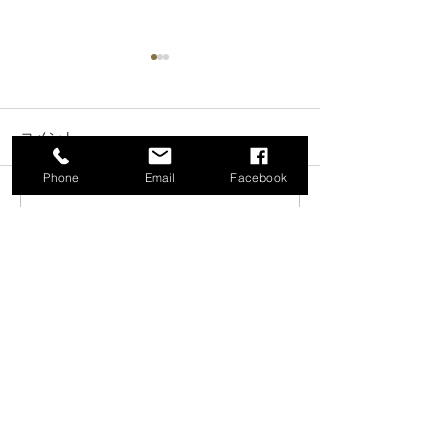
コメント
Phone
Email
Facebook
2026年8月8日(土)
2026年8月10日(月)♣
コメントを追加…
LOCATION & HOURS & INFORMATION
店名：ヴィナス（VENUS）