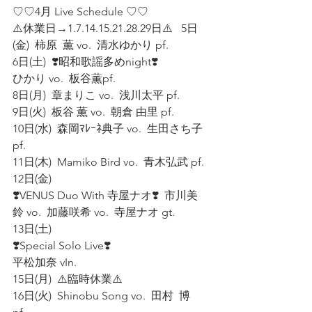
♡♡4月 Live Schedule ♡♡  
⚠️休業日→1.7.14.15.21.28.29日⚠️   5日
(金)  柿原  薫 vo.  清水ゆかり pf. 
6日(土)  ❣️昭和歌謡多めnight❣️
ひかり vo.  板谷薫pf.
8日(月)  章まりこ vo.  浅川太平 pf. 
9日(火)  板谷 薫 vo.  朝倉 由里 pf. 
10日(水)  森岡ﾏﾚｰﾈ典子 vo.  生田さち子 
pf. 
11日(木)  Mamiko Bird vo.  青木弘武 pf. 
12日(金)   
❣️VENUS Duo With 寺屋ナオ❣️  市川美
鈴 vo.  加藤咲希 vo.  寺屋ナオ gt. 
13日(土)  
❣️Special Solo Live❣️  
平松加奈 vIn. 
15日(月)  ⚠️臨時休業⚠️  
16日(火)  Shinobu Song vo.  田村  博  