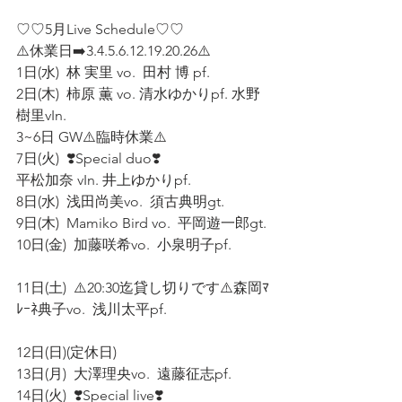
♡♡5月Live Schedule♡♡
⚠️休業日➡️3.4.5.6.12.19.20.26⚠️
1日(水)  林 実里 vo.  田村 博 pf. 
2日(木)  柿原 薫 vo. 清水ゆかりpf. 水野
樹里vIn. 
3~6日 GW⚠️臨時休業⚠️ 
7日(火)  ❣️Special duo❣️
平松加奈 vIn. 井上ゆかりpf. 
8日(水)  浅田尚美vo.  須古典明gt. 
9日(木)  Mamiko Bird vo.  平岡遊一郎gt. 
10日(金)  加藤咲希vo.  小泉明子pf. 
11日(土)  ⚠️20:30迄貸し切りです⚠️森岡ﾏ
ﾚｰﾈ典子vo.  浅川太平pf.  
12日(日)(定休日) 
13日(月)  大澤理央vo.  遠藤征志pf. 
14日(火)  ❣️Special live❣️ 