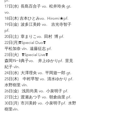
pf. 
17日(水)  長島百合子 vo.  松井玲央 gt. 
vo. 
18日(木) 吉本ひとみvo.  Hiromi★pf.  
19日(金)  波多江美鈴 vo.    吉光寺智子 
pf. 
20日(土)  章まりこvo.  田村  博 pf. 
22日(月)❣️Special Duo❣️   
平松加奈 vIn.  遠藤征志 pf. 
23日(火)   ❣️Special Live❣️ 
森岡ﾏﾚｰﾈ典子vo.    井上ゆかりpf.  里見
紀子 vIn. 
24日(水)  大澤理央 vo.  平岡遊一郎 gt. 
25日(木)    中村早智 vo.  清水ゆかり pf.  
水野樹里 vIn. 
26日(金)   浅田尚美 vo.  小泉明子 pf. 
27日(土)  渡瀬あつ子 vo.  朝倉由里 pf. 
30日(月)  市川美鈴 vo.  小泉明子pf.  水野
樹里vIn. 