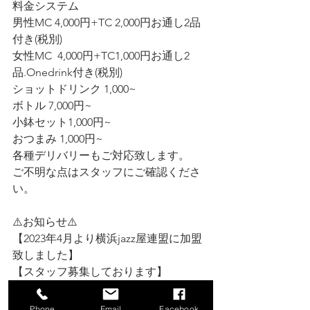
料金システム
男性MC 4,000円+TC 2,000円お通し2品
付き(税別)
女性MC  4,000円+TC1,000円お通し2
品.Onedrink付き(税別)
ショットドリンク 1,000~
ボトル 7,000円~
小鉢セット1,000円~
おつまみ 1,000円~
各種デリバリーもご対応致します。
ご不明な点はスタッフにご確認くださ
い。
⚠️お知らせ⚠️
【2023年4月より横浜jazz屋連盟に加盟
致しました】
【スタッフ募集しております】
音楽好きな方、歌手目指している方、
お話好きな方、一流MusicianのStageを
Phone
Email
Facebook