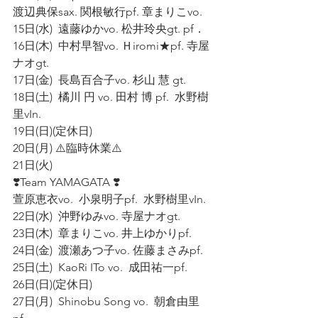
渡辺典保sax. 関根敏行pf. 章まりこvo.
15日(水)  遠藤ゆかvo. 松井玲央gt. pf．
16日(木)  中村早智vo. Ｈiromi★pf. 寺屋
ナオgt. 
17日(金)  長島百合子vo. 杉山 慧 gt. 
18日(土)  橘川 円 vo. 田村 博 pf.  水野樹
里vIn.
19日(日)(定休日)  
20日(月) ⚠️臨時休業⚠️ 
21日(火)  
❣️Team YAMAGATA ❣️
萱原恵衣vo.  小泉明子pf.  水野樹里vIn.  
22日(水)  沖野ゆみvo. 寺屋ナオgt.
23日(木)  章まりこvo. 井上ゆかりpf. 
24日(金)  渡瀬あつ子vo. 佐藤まさみpf. 
25日(土)  KaoRi ITo vo.  成田祐一pf. 
26日(日)(定休日) 
27日(月)  Shinobu Song vo.  朝倉由里