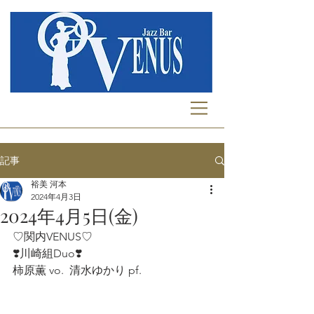
記事
裕美 河本
2024年4月3日
2024年4月5日(金)
♡関内VENUS♡
❣️川崎組Duo❣️
柿原薫 vo.  清水ゆかり pf. 