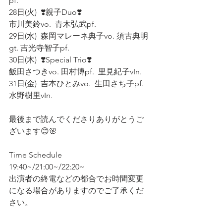
pf. 
28日(火)  ❣️親子Duo❣️
市川美鈴vo.  青木弘武pf. 
29日(水)  森岡マレーネ典子vo. 須古典明
gt. 吉光寺智子pf. 
30日(木)  ❣️Special Trio❣️
飯田さつきvo. 田村博pf.  里見紀子vIn. 
31日(金)  吉本ひとみvo.  生田さち子pf.  
水野樹里vIn.  
最後まで読んでくださりありがとうご
ざいます😊🌸
Time Schedule
19:40~/21:00~/22:20~
出演者の終電などの都合でお時間変更
になる場合がありますのでご了承くだ
さい。