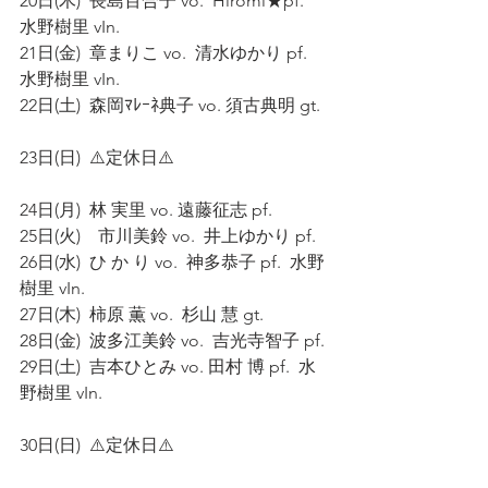
20日(木)  長島百合子 vo.  Hiromi★pf.  
水野樹里 vIn. 
21日(金)  章まりこ vo.  清水ゆかり pf.  
水野樹里 vIn. 
22日(土)  森岡ﾏﾚｰﾈ典子 vo. 須古典明 gt. 
23日(日)  ⚠️定休日⚠️ 
24日(月)  林 実里 vo. 遠藤征志 pf. 
25日(火)    市川美鈴 vo.  井上ゆかり pf. 
26日(水)  ひ か り vo.  神多恭子 pf.  水野
樹里 vIn. 
27日(木)  柿原 薫 vo.  杉山 慧 gt. 
28日(金)  波多江美鈴 vo.  吉光寺智子 pf. 
29日(土)  吉本ひとみ vo. 田村 博 pf.  水
野樹里 vIn. 
30日(日)  ⚠️定休日⚠️ 