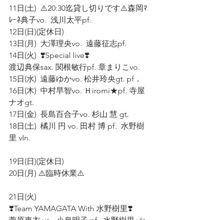
11日(土)  ⚠️20:30迄貸し切りです⚠️森岡ﾏ
ﾚｰﾈ典子vo.  浅川太平pf.
12日(日)(定休日) 
13日(月)  大澤理央vo.  遠藤征志pf. 
14日(火)  ❣️Special live❣️ 
渡辺典保sax. 関根敏行pf. 章まりこvo.
15日(水)  遠藤ゆかvo. 松井玲央gt. pf．
16日(木)  中村早智vo. Ｈiromi★pf. 寺屋
ナオgt. 
17日(金)  長島百合子vo. 杉山 慧 gt. 
18日(土)  橘川 円 vo. 田村 博 pf.  水野樹
里 vIn. 
19日(日)(定休日)  
20日(月) ⚠️臨時休業⚠️ 
21日(火)  
❣️Team YAMAGATA With 水野樹里❣️