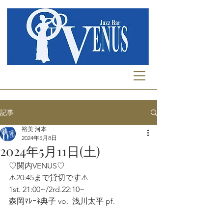
記事
裕美 河本
2024年5月8日
2024年5月11日(土)
♡関内VENUS♡
⚠️20:45まで貸切です⚠️
1st. 21:00~/2rd.22:10~
森岡ﾏﾚｰﾈ典子 vo.  浅川太平 pf.