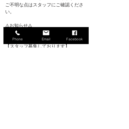
ご不明な点はスタッフにご確認くださ
い。
⚠️お知らせ⚠️
【2023年4月より横浜jazz屋連盟に加盟
致しました】
Phone
Email
Facebook
【スタッフ募集しております】
音楽好きな方、歌手目指している方、
お話好きな方、一流MusicianのStageを
感じながら働いてみませんか？
ご興味のある方はお店、河本裕美まで
お問い合わせください。
ブログは此方↙️
https://www.venus-hk-j.com/blog
HPは此方↙️
https://www.venus-hk-j.com/
Instagramは此方↙️
https://instagram.com/venus_hk_j_hiro