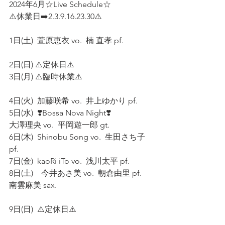
2024年6月☆Live Schedule☆
⚠️休業日➡️2.3.9.16.23.30⚠️
1日(土)  萱原恵衣 vo.  楠 直孝 pf. 
2日(日) ⚠️定休日⚠️  
3日(月) ⚠️臨時休業⚠️ 
4日(火)  加藤咲希 vo.  井上ゆかり pf. 
5日(水)  ❣️Bossa Nova Night❣️ 
大澤理央 vo.  平岡遊一郎 gt. 
6日(木)  Shinobu Song vo.  生田さち子 
pf.
7日(金)  kaoRi iTo vo.  浅川太平 pf. 
8日(土)    今井あさ美 vo.  朝倉由里 pf.  
南雲麻美 sax. 
9日(日)  ⚠️定休日⚠️ 