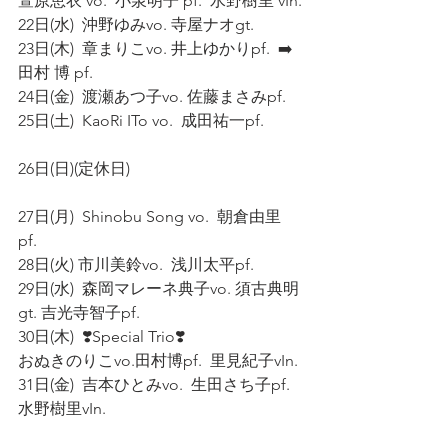
萱原恵衣 vo.  小泉明子 pf.  水野樹里 vIn.
22日(水)  沖野ゆみvo. 寺屋ナオgt.
23日(木)  章まりこvo. 井上ゆかりpf.  ➡️
田村 博 pf. 
24日(金)  渡瀬あつ子vo. 佐藤まさみpf. 
25日(土)  KaoRi ITo vo.  成田祐一pf.
26日(日)(定休日) 
27日(月)  Shinobu Song vo.  朝倉由里
pf. 
28日(火) 市川美鈴vo.  浅川太平pf. 
29日(水)  森岡マレーネ典子vo. 須古典明
gt. 吉光寺智子pf. 
30日(木)  ❣️Special Trio❣️
おぬきのりこvo.田村博pf.  里見紀子vIn. 
31日(金)  吉本ひとみvo.  生田さち子pf.  
水野樹里vIn. 