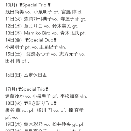
10(月)  ❣️Special Trio ❣️
浅田尚美 vo.  小泉明子 pf.  宮脇 惇 cl. 
11日(火)  森岡ﾏﾚｰﾈ典子vo.  寺屋ナオ gt. 
12日(水)  章まりこ vo.  鈴木美民 gt. 
13日(木)  Mamiko Bird vo.  青木弘武 pf. 
14日(金)   ❣️Special Duo❣️ 
小泉明子 pf. vo. 里見紀子 vIn. 
15日(土)    渡瀬あつ子 vo.  志方元子 vo.  
田村 博 pf．
16日(日)  ⚠️定休日⚠️
17(月) ❣️Special Trio❣️
遠藤ゆか vo. 小泉明子 pf.  平松加奈 vIn.
18日(火)  ❣️弾き語りTrio❣️  
板谷 薫 vo. pf.  橘川 円 vo. pf.  楠 直孝 
pf. vo. 
19日(水)  鈴木彩乃 vo.  松井玲央 gt. pf. 