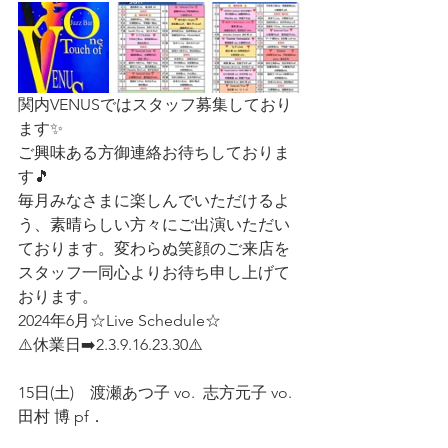
関内VENUSではスタッフ募集しており
ます✨
ご興味ある方御連絡お待ちしておりま
す🎵
毎月みなさまに楽しんでいただけるよ
う、素晴らしい方々にご出演いただい
ております。変わらぬ笑顔のご来店を
スタッフ一同心よりお待ち申し上げて
おります。
2024年6月☆Live Schedule☆  
⚠️休業日➡️2.3.9.16.23.30⚠️ 
15日(土)    渡瀬あつ子 vo.  志方元子 vo.  
田村 博 pf．