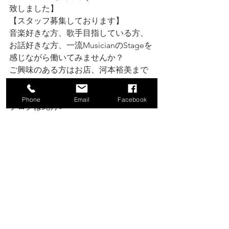
致しました】
【スタッフ募集しております】
音楽好きな方、歌手目指している方、
お話好きな方、一流MusicianのStageを
感じながら働いてみませんか？
ご興味のある方はお店、河本裕美まで
お問い合わせください。
Phone
Email
Facebook
ブログは此方↙️
https://www.venus-hk-j.com/blog
HPは此方↙️
https://www.venus-hk-j.com/
Instagramは此方↙️
https://instagram.com/venus_hk_j_hiro
mi?igshid=ZDdkNTZiNTM=
横浜jazz屋連盟HP 関内VENUS 紹介動画
は此方↙️ 
https://youtu.be/fBjqQ9O2-F4