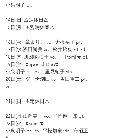
小泉明子 pf. 
14日(日) ⚠️定休日⚠️ 
15日(月)  ⚠️臨時休業⚠️ 
16日(火)  章まりこ vo.  大橋祐子 pf. 
17日(水)浅田尚美 vo.  松井玲央 gt. pf. 
18日(木) 渡瀬あつ子 vo.    Hiromi★ pf. 
19日(金)  ❣️Special Duo❣️
小泉明子 pf. vo.    里見紀子 vIn.  
20日(土)  ダーナ潮田 vo.  吉田重二 pf. 
vo.  
21日(日)  ⚠️定休日⚠️   
22日(月)山岡美香 vo.  平岡遊一郎 gt. 
23日(火)  ❣️Siest ❣️
小泉明子 pf. vo.  平松加奈 vIn.  海沼正