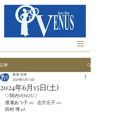
記事
裕美 河本
2024年6月13日
2024年6月15日(土)
♡関内VENUS♡
渡瀬あつ子 vo.  志方元子 vo.  
田村 博 pf. 