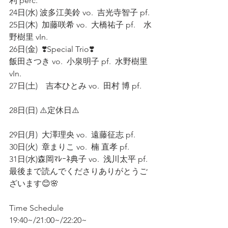
利 perc. 
24日(水) 波多江美鈴 vo.  吉光寺智子 pf. 
25日(木)  加藤咲希 vo.  大橋祐子 pf.    水
野樹里 vIn. 
26日(金)  ❣️Special Trio❣️
飯田さつき vo.  小泉明子 pf.  水野樹里 
vIn. 
27日(土)    吉本ひとみ vo.  田村 博 pf.   
28日(日) ⚠️定休日⚠️       
29日(月)  大澤理央 vo.  遠藤征志 pf. 
30日(火)  章まりこ vo.  楠 直孝 pf. 
31日(水)森岡ﾏﾚｰﾈ典子 vo.  浅川太平 pf.
最後まで読んでくださりありがとうご
ざいます😊🌸
Time Schedule
19:40~/21:00~/22:20~