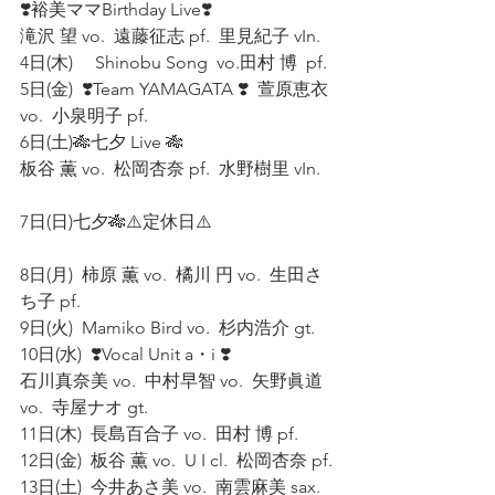
❣️裕美ママBirthday Live❣️
滝沢 望 vo.  遠藤征志 pf.  里見紀子 vIn. 
4日(木)     Shinobu Song  vo.田村 博  pf. 
5日(金)  ❣️Team YAMAGATA ❣️  萱原恵衣 
vo.  小泉明子 pf. 
6日(土)🎋七夕 Live 🎋
板谷 薫 vo.  松岡杏奈 pf.  水野樹里 vIn.  
7日(日)七夕🎋⚠️定休日⚠️
8日(月)  柿原 薫 vo.  橘川 円 vo.  生田さ
ち子 pf.  
9日(火)  Mamiko Bird vo.  杉内浩介 gt. 
10日(水)  ❣️Vocal Unit a・i ❣️  
石川真奈美 vo.  中村早智 vo.  矢野眞道 
vo.  寺屋ナオ gt. 
11日(木)  長島百合子 vo.  田村 博 pf. 
12日(金)  板谷 薫 vo.  U I cl.  松岡杏奈 pf.
13日(土)  今井あさ美 vo.  南雲麻美 sax.