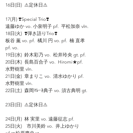
16日(日)  ⚠️定休日⚠️
17(月) ❣️Special Trio❣️
遠藤ゆか vo. 小泉明子 pf.  平松加奈 vIn.
18日(火)  ❣️弾き語りTrio❣️  
板谷 薫 vo. pf.  橘川 円 vo. pf.  楠 直孝 
pf. vo. 
19日(水)  鈴木彩乃 vo.  松井玲央 gt. pf. 
20日(木)  長島百合子 vo.  Hiromi★pf.  
水野樹里 vIn. 
21日(金)  章まりこ vo.  清水ゆかり pf.  
水野樹里 vIn. 
22日(土)  森岡ﾏﾚｰﾈ典子 vo. 須古典明 gt. 
23日(日)  ⚠️定休日⚠️ 
24日(月)  林 実里 vo. 遠藤征志 pf. 
25日(火)    市川美鈴 vo.  井上ゆかり 