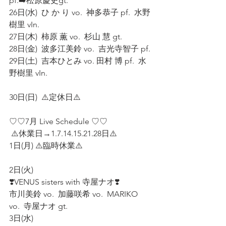
pf.➡️松原慶史gt.
26日(水)  ひ か り vo.  神多恭子 pf.  水野
樹里 vIn. 
27日(木)  柿原 薫 vo.  杉山 慧 gt. 
28日(金)  波多江美鈴 vo.  吉光寺智子 pf. 
29日(土)  吉本ひとみ vo. 田村 博 pf.  水
野樹里 vIn. 
30日(日)  ⚠️定休日⚠️ 
♡♡7月 Live Schedule ♡♡ 
 ⚠️休業日→1.7.14.15.21.28日⚠️   
1日(月) ⚠️臨時休業⚠️
2日(火)  
❣️VENUS sisters with 寺屋ナオ❣️
市川美鈴 vo.  加藤咲希 vo.  MARIKO 
vo.  寺屋ナオ gt. 
3日(水)  