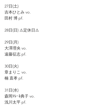
27日(土)    
吉本ひとみ vo.  
田村 博 pf.  
28日(日) ⚠️定休日⚠️        
29日(月)  
大澤理央 vo.  
遠藤征志 pf.  
30日(火)  
章まりこ vo.  
楠 直孝 pf.  
31日(水)
森岡ﾏﾚｰﾈ典子 vo.  
浅川太平 pf.