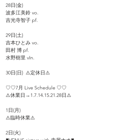
28日(金)  
波多江美鈴 vo.  
吉光寺智子 pf.  
29日(土)  
吉本ひとみ vo. 
田村 博 pf.  
水野樹里 vIn.  
30日(日)  ⚠️定休日⚠️  
♡♡7月 Live Schedule ♡♡  
⚠️休業日→1.7.14.15.21.28日⚠️    
1日(月) 
⚠️臨時休業⚠️
2日(火)  