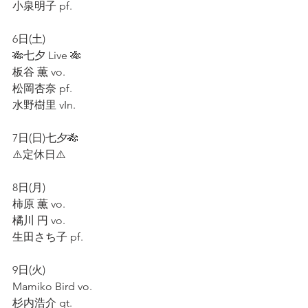
小泉明子 pf.  
6日(土)
🎋七夕 Live 🎋
板谷 薫 vo.  
松岡杏奈 pf.  
水野樹里 vIn.
7日(日)七夕🎋
⚠️定休日⚠️ 
8日(月)  
柿原 薫 vo.  
橘川 円 vo.  
生田さち子 pf.   
9日(火)  
Mamiko Bird vo.  
杉内浩介 gt.  