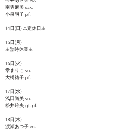
今井あさ美 vo.  
南雲麻美 sax.
小泉明子 pf.  
14日(日) ⚠️定休日⚠️  
15日(月)  
⚠️臨時休業⚠️  
16日(火)  
章まりこ vo.  
大橋祐子 pf.  
17日(水)
浅田尚美 vo.  
松井玲央 gt. pf.  
18日(木) 
渡瀬あつ子 vo.    