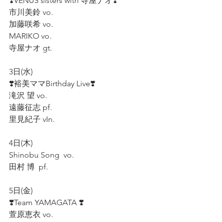
❣️VENUS sisters with 寺屋ナオ❣️
市川美鈴 vo.  
加藤咲希 vo.  
MARIKO vo.  
寺屋ナオ gt.  
3日(水)  
❣️裕美ママBirthday Live❣️
滝沢 望 vo.  
遠藤征志 pf.  
里見紀子 vIn.  
4日(木)     
Shinobu Song  vo.
田村 博  pf.  
5日(金)  
❣️Team YAMAGATA ❣️  
萱原恵衣 vo.  