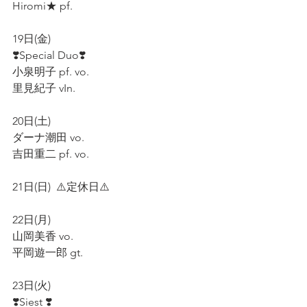
Hiromi★ pf.  
19日(金)  
❣️Special Duo❣️
小泉明子 pf. vo.    
里見紀子 vIn.   
20日(土)  
ダーナ潮田 vo.  
吉田重二 pf. vo.
21日(日)  ⚠️定休日⚠️    
22日(月)
山岡美香 vo.  
平岡遊一郎 gt.  
23日(火)  
❣️Siest ❣️