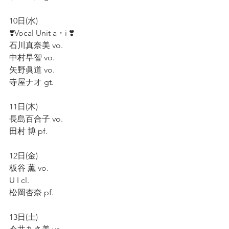
10日(水)  
❣️Vocal Unit a・i ❣️  
石川真奈美 vo.  
中村早智 vo.  
矢野眞道 vo.  
寺屋ナオ gt.  
11日(木)  
長島百合子 vo.  
田村 博 pf.  
12日(金)  
板谷 薫 vo.  
U I cl.  
松岡杏奈 pf.
13日(土)  