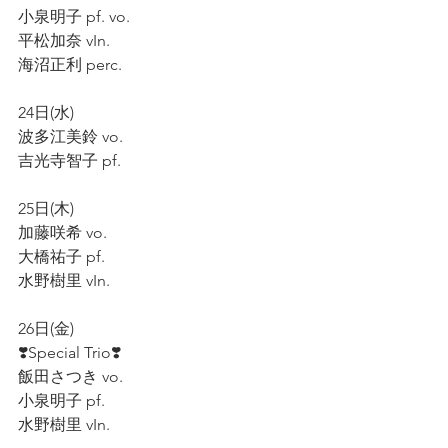
小泉明子 pf. vo.  
平松加奈 vIn.  
海沼正利 perc.  
24日(水) 
波多江美鈴 vo.  
吉光寺智子 pf.  
25日(木)  
加藤咲希 vo.  
大橋祐子 pf.    
水野樹里 vIn.  
26日(金)  
❣️Special Trio❣️
飯田さつき vo.  
小泉明子 pf.  
水野樹里 vIn.  