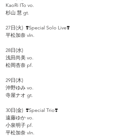
KaoRi ITo vo.  
杉山 慧 gt.  
27日(火)  ❣️Special Solo Live❣️  
平松加奈 vIn.  
28日(水)  
浅田尚美 vo.  
松岡杏奈 pf.  
29日(木)  
沖野ゆみ vo.  
寺屋ナオ gt.  
30日(金)  ❣️Special Trio❣️
遠藤ゆか vo.  
小泉明子 pf.  
平松加奈 vIn.  