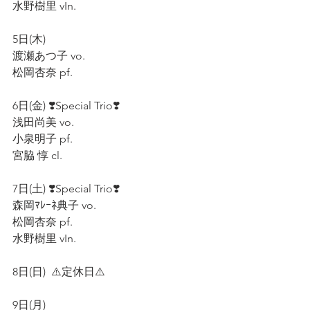
水野樹里 vIn.  
5日(木)
渡瀬あつ子 vo.  
松岡杏奈 pf.  
6日(金) ❣️Special Trio❣️
浅田尚美 vo.  
小泉明子 pf.  
宮脇 惇 cl.  
7日(土) ❣️Special Trio❣️
森岡ﾏﾚｰﾈ典子 vo.  
松岡杏奈 pf.  
水野樹里 vIn.
8日(日)  ⚠️定休日⚠️
9日(月)