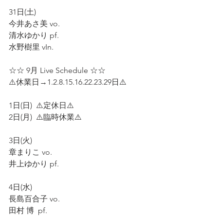
31日(土)  
今井あさ美 vo.  
清水ゆかり pf.  
水野樹里 vIn.  
☆☆ 9月 Live Schedule ☆☆
⚠️休業日→1.2.8.15.16.22.23.29日⚠️    
1日(日)  ⚠️定休日⚠️
2日(月)  ⚠️臨時休業⚠️
3日(火)
章まりこ vo.  
井上ゆかり pf.  
4日(水)
長島百合子 vo.  
田村 博  pf.  