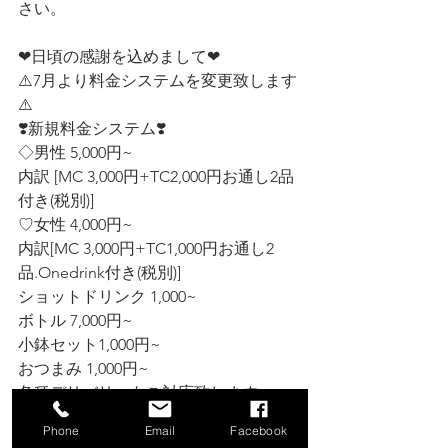
さい。
❤日頃の感謝を込めまして❤  
⚠️7月より料金システムを変更致します
⚠️  
❣️新規料金システム❣️  
◇男性 5,000円~  
内訳 [MC 3,000円+TC2,000円お通し2品
付き(税別)]  
♡女性 4,000円~   
内訳[MC 3,000円+TC1,000円お通し2
品.Onedrink付き(税別)]  
ショットドリンク 1,000~   
ボトル 7,000円~   
小鉢セット1,000円~   
おつまみ 1,000円~   
各種デリバリーもご対応致します。  
Phone
Email
Facebook
ご不明な点はスタッフにご確認くださ