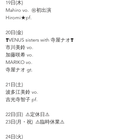
19日(木) 
Mahiro vo.  ㊗️初出演
Hiromi★pf.
20日(金)
❣️VENUS sisters with 寺屋ナオ❣️
市川美鈴 vo.  
加藤咲希 vo.
MARIKO vo.
寺屋ナオ gt.
21日(土)  
波多江美鈴 vo.
吉光寺智子 pf.
22日(日)  ⚠️定休日⚠️
23日(月・祝)  ⚠️臨時休業⚠️
24日(火)  