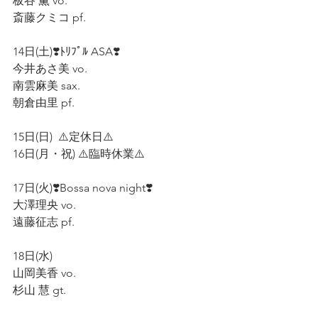
板谷 薫 vo. 
斎藤クミコ pf.
14日(土)❣️ﾄﾘﾌﾟﾙ ASA❣️
今井あさ美 vo.  
南雲麻美 sax.
朝倉由里 pf.   
15日(日)  ⚠️定休日⚠️  
16日(月・祝) ⚠️臨時休業⚠️
17日(火)❣️Bossa nova night❣️
大澤理央 vo.  
遠藤征志 pf.  
18日(水)
山岡美香 vo.    
杉山 慧 gt.  