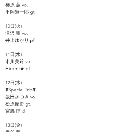
柿原 薫 vo.  
平岡遊一郎 gt.  
10日(火)    
滝沢 望 vo.  
井上ゆかり pf.
11日(水)
市川美鈴 vo.  
Hiromi★ pf.  
12日(木)
❣️Special Trio❣️
飯田さつき vo.
松原慶史 gt.  
宮脇 惇 cl.  
13日(金)