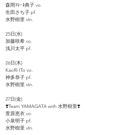
森岡ﾏﾚｰﾈ典子 vo.  
生田さち子 pf.  
水野樹里 vIn.
25日(水)  
加藤咲希 vo.  
浅川太平 pf.    
26日(木)  
KaoRi ITo vo.  
神多恭子 pf.  
水野樹里 vIn.  
27日(金)  
❣️Team YAMAGATA with 水野樹里❣️   
萱原恵衣 vo.  
小泉明子 pf.  
水野樹里 vIn.