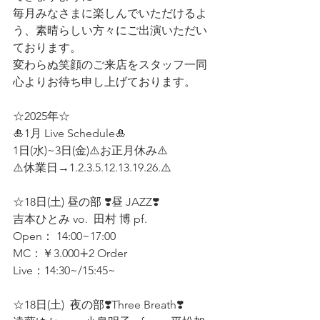
毎月みなさまに楽しんでいただけるよ
う、素晴らしい方々にご出演いただい
ております。
変わらぬ笑顔のご来店をスタッフ一同
心よりお待ち申し上げております。
☆2025年☆
🎍1月 Live Schedule🎍
1日(水)~3日(金)⚠️お正月休み⚠️
⚠️休業日→1.2.3.5.12.13.19.26.⚠️  
☆18日(土) 昼の部 ❣️昼 JAZZ❣️
吉本ひとみ vo.  田村 博 pf. 
Open： 14:00~17:00 
MC：￥3.000∔2 Order
Live：14:30~/15:45~
☆18日(土)  夜の部❣️Three Breath❣️