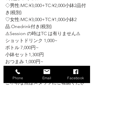
◇男性:MC:¥3,000+TC:¥2,000小鉢2品付
き(税別)
♡女性:MC:¥3,000+TC:¥1,000小鉢2
品.Onedrink付き(税別)  
⚠️Session の時はTC は有りません⚠️
ショットドリンク 1,000~ 
ボトル 7,000円~ 
小鉢セット1,300円
おつまみ 1,000円~ 
各種デリバリーもご対応致します。 
Phone
Email
Facebook
ご不明な点はスタッフにご確認くださ
い。
⚠️お知らせ⚠️ 
★【2023年4月より横浜jazz屋連盟に加
盟致しました】
★【2024年6月より横濱jazz協会協力店