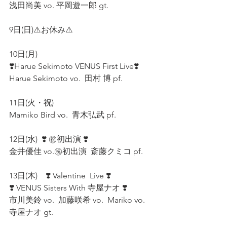
浅田尚美 vo. 平岡遊一郎 gt.  
9日(日)⚠️お休み⚠️　
10日(月)　
❣️Harue Sekimoto VENUS First Live❣️　
Harue Sekimoto vo.  田村 博 pf.　
11日(火・祝)
Mamiko Bird vo.  青木弘武 pf.　
12日(水)  ❣️ ㊗初出演 ❣️
金井優佳 vo.㊗初出演  斎藤クミコ pf.  
13日(木)　❣️ Valentine  Live ❣️ 
❣️ VENUS Sisters With 寺屋ナオ ❣️ 
市川美鈴 vo.  加藤咲希 vo.  Mariko vo.　
寺屋ナオ gt.　