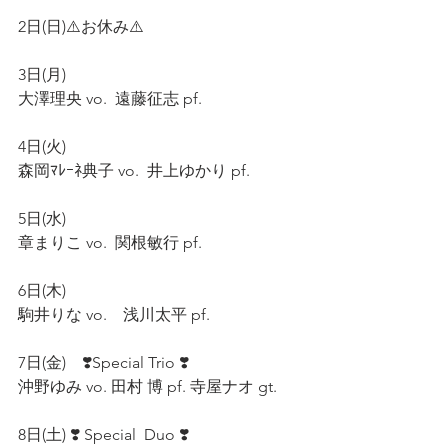
2日(日)⚠️お休み⚠️　
3日(月) 
大澤理央 vo.  遠藤征志 pf.　
4日(火)  
森岡ﾏﾚｰﾈ典子 vo.  井上ゆかり pf.　
5日(水)　
章まりこ vo.  関根敏行 pf.　
6日(木)
駒井りな vo.　浅川太平 pf.　
7日(金)　❣️Special Trio ❣️
沖野ゆみ vo. 田村 博 pf. 寺屋ナオ gt.  
8日(土) ❣️ Special  Duo ❣️　