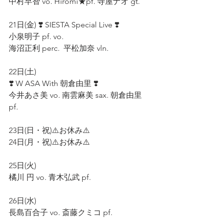
中村早智 vo. Hiromi★pf. 寺屋ナオ gt.　
21日(金) ❣️ SIESTA Special Live ❣️ 
小泉明子 pf. vo.  
海沼正利 perc.  平松加奈 vln.　
22日(土) 　
❣️ W ASA With 朝倉由里 ❣️
今井あさ美 vo. 南雲麻美 sax. 朝倉由里 
pf. 　
23日(日・祝)⚠️お休み⚠️
24日(月・祝)⚠️お休み⚠️
25日(火) 
橘川 円 vo. 青木弘武 pf.
26日(水) 
長島百合子 vo. 斎藤クミコ pf. 