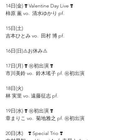
14日(金) ❣️ Valentine Day Live ❣️ 
柿原 薫 vo.  清水ゆかり pf. 
15日(土)　
吉本ひとみ vo.  田村 博 pf.　
16日(日)⚠️お休み⚠️
17日(月) ❣️ ㊗初出演 ❣️
市川美鈴 vo.  鈴木瑤子 pf. ㊗初出演　
18日(火)  
林 実里 vo. 遠藤征志 pf. 　
19日(水) ❣️ ㊗初出演 ❣️ 　
章まりこ vo.  菊地雅之 pf. ㊗初出演　
20日(木)　❣️ Special Trio ❣️　