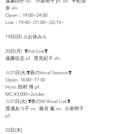
遠藤ゆか vo.   小泉明子 pf. vo.  平松加
奈 vln. 　
Open：19:00~24:00  
Live：19:40~/21:00~/22:15~
19日(日) ⚠️お休み⚠️　
20日(月)  ❣️Inst Live❣️
遠藤征志 pf.  里見紀子 vln.  
☆21日(火)❣️昼のVocal Session❣️
Open: 14:00~17:30
Host: 田村 博 pf. 
MC:¥3,000+2order 
☆21日(火) ❣️夜のW Vocal Live❣️
渡瀬あつ子 vo.  板谷 薫 vo.  小泉明子 
pf.  
22日(水)  