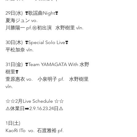
29日(水)  ❣️歌謡曲Night❣️ 
夏海ジュン vo.  
川勝陽一 pf.㊗初出演   水野樹里 vln.  
30日(木)  ❣️Special Solo Live❣️
平松加奈 vln.  
31日(金)  ❣️Team YAMAGATA With 水野
樹里❣️　
萱原惠衣 vo.    小泉明子 pf.    水野樹里
vln.  
☆☆2月Live Schedule ☆☆
⚠️休業日➡️2.9.16.23.24日⚠️  
1日(土)
KaoRi ITo  vo.  石渡雅裕 pf.　