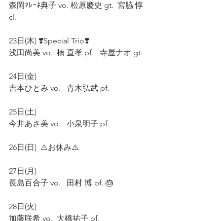
森岡ﾏﾚｰﾈ典子 vo. 松原慶史 gt.  宮脇 惇 
cl.  
23日(木) ❣️Special Trio❣️
浅田尚美 vo.  楠 直孝 pf.   寺屋ナオ gt.   
24日(金) 
吉本ひとみ vo.   青木弘武 pf.   
25日(土)　
今井あさ美 vo.   小泉明子 pf.  
26日(日)  ⚠️お休み⚠️　
27日(月) 
長島百合子 vo.   田村 博 pf. 🎂　
28日(火) 
加藤咲希 vo.  大橋祐子 pf.  