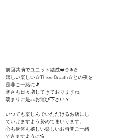
前回共演でユニット結成❤️⛄❄⛄
嬉しい楽しい☆Three Breath☆との夜を
是非ご一緒に🎵
寒さも日々増してきておりますね
暖まりに是非お運び下さい🍷
いつでも楽しんでいただけるお店にし
ていけますよう努めてまいります。
心も身体も嬉しい楽しいお時間ご一緒
できますように🌸