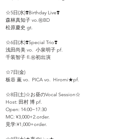
☆5日(水)❣️Birthday Live❣️ 
森林真知子 vo.㊗️BD
松原慶史 gt.  
☆6日(木)❣️Special Trio❣️
浅田尚美 vo.  小泉明子 pf.  
千装智子 fl.㊗️初出演
☆7日(金) 
板谷 薫 vo.  PICA vo.  Hiromi★pf.  
☆8日(土)☆お昼のVocal Session☆ 
Host: 田村 博 pf.  
Open: 14:00~17:30 
MC: ¥3,000+2.order. 
見学:¥1,000+order. 