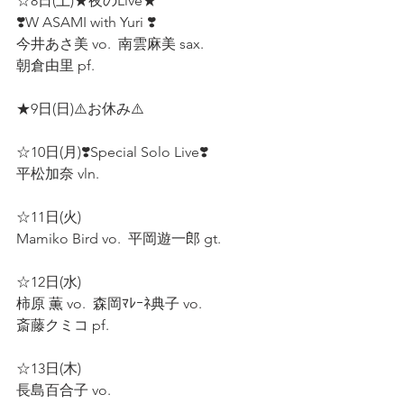
☆8日(土)★夜のLive★
❣️W ASAMI with Yuri ❣️
今井あさ美 vo.  南雲麻美 sax. 
朝倉由里 pf.  
★9日(日)⚠️お休み⚠️
☆10日(月)❣️Special Solo Live❣️ 
平松加奈 vln.  
☆11日(火) 
Mamiko Bird vo.  平岡遊一郎 gt.  
☆12日(水)  
柿原 薫 vo.  森岡ﾏﾚｰﾈ典子 vo.  
斎藤クミコ pf.  
☆13日(木)  
長島百合子 vo. 