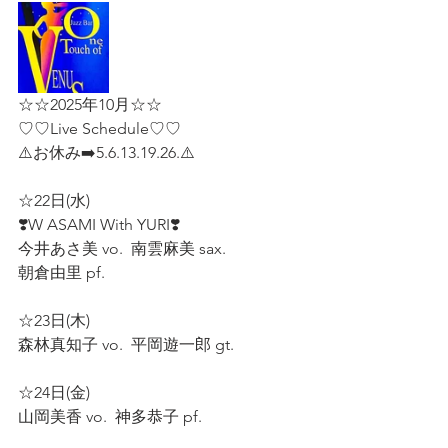
☆☆2025年10月☆☆
♡♡Live Schedule♡♡  
⚠️お休み➡️5.6.13.19.26.⚠️ 
☆22日(水)
❣️W ASAMI With YURI❣️
今井あさ美 vo.  南雲麻美 sax.  
朝倉由里 pf.  
☆23日(木)  
森林真知子 vo.  平岡遊一郎 gt.  
☆24日(金)  
山岡美香 vo.  神多恭子 pf.  