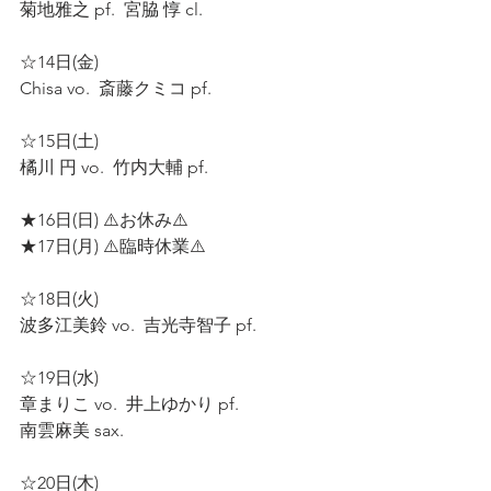
菊地雅之 pf.  宮脇 惇 cl.  
☆14日(金)  
Chisa vo.  斎藤クミコ pf.  
☆15日(土)  
橘川 円 vo.  竹内大輔 pf.  
★16日(日) ⚠️お休み⚠️ 
★17日(月) ⚠️臨時休業⚠️  
☆18日(火)  
波多江美鈴 vo.  吉光寺智子 pf.  
☆19日(水)  
章まりこ vo.  井上ゆかり pf.  
南雲麻美 sax.  
☆20日(木)  