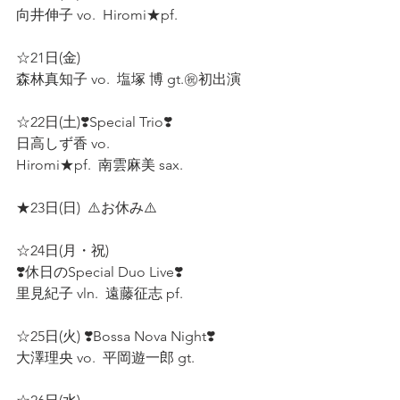
向井伸子 vo.  Hiromi★pf.  
☆21日(金)  
森林真知子 vo.  塩塚 博 gt.㊗️初出演  
☆22日(土)❣️Special Trio❣️ 
日高しず香 vo.  
Hiromi★pf.  南雲麻美 sax.  
★23日(日)  ⚠️お休み⚠️  
☆24日(月・祝)
❣️休日のSpecial Duo Live❣️
里見紀子 vln.  遠藤征志 pf.  
☆25日(火) ❣️Bossa Nova Night❣️
大澤理央 vo.  平岡遊一郎 gt.