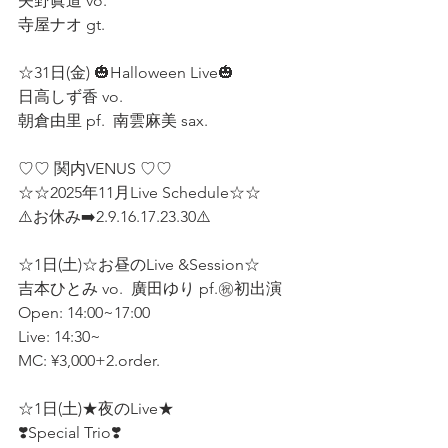
矢野眞道 vo.  
寺屋ナオ gt.  
☆31日(金) 🎃Halloween Live🎃
日高しず香 vo.  
朝倉由里 pf.  南雲麻美 sax.  
♡♡ 関内VENUS ♡♡
☆☆2025年11月Live Schedule☆☆ 
⚠️お休み➡️2.9.16.17.23.30⚠️ 
☆1日(土)☆お昼のLive &Session☆ 
吉本ひとみ vo.  廣田ゆり pf.㊗️初出演  
Open: 14:00~17:00
Live: 14:30~
MC: ¥3,000+2.order.
☆1日(土)★夜のLive★  
❣️Special Trio❣️