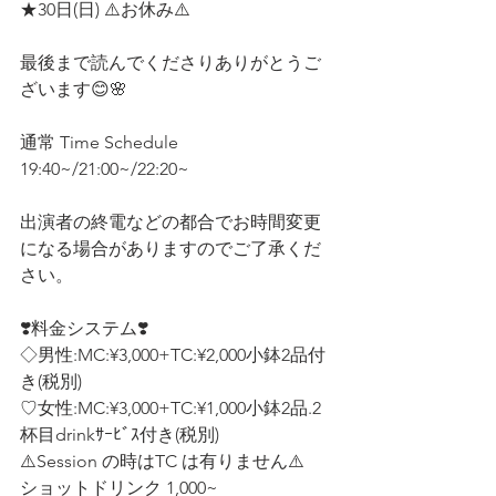
★30日(日) ⚠️お休み⚠️
最後まで読んでくださりありがとうご
ざいます😊🌸 
通常 Time Schedule
19:40~/21:00~/22:20~
出演者の終電などの都合でお時間変更
になる場合がありますのでご了承くだ
さい。
❣️料金システム❣️ 
◇男性:MC:¥3,000+TC:¥2,000小鉢2品付
き(税別)
♡女性:MC:¥3,000+TC:¥1,000小鉢2品.2
杯目drinkｻｰﾋﾞｽ付き(税別)  
⚠️Session の時はTC は有りません⚠️
ショットドリンク 1,000~ 