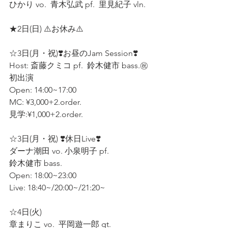
ひかり vo.  青木弘武 pf.  里見紀子 vln. 
★2日(日) ⚠️お休み⚠️  
☆3日(月・祝)❣️お昼のJam Session❣️  
Host: 斎藤クミコ pf.  鈴木健市 bass.㊗️
初出演
Open: 14:00~17:00
MC: ¥3,000+2.order.
見学:¥1,000+2.order.
☆3日(月・祝) ❣️休日Live❣️ 
ダーナ潮田 vo. 小泉明子 pf.  
鈴木健市 bass.
Open: 18:00~23:00  
Live: 18:40~/20:00~/21:20~  
☆4日(火)  
章まりこ vo.  平岡遊一郎 gt.  