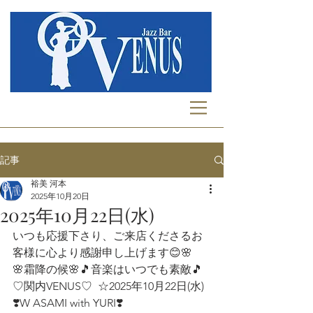
記事
裕美 河本
2025年10月20日
2025年10月22日(水)
いつも応援下さり、ご来店くださるお
客様に心より感謝申し上げます😊🌸 
🌸霜降の候🌸🎵音楽はいつでも素敵🎵
♡関内VENUS♡  ☆2025年10月22日(水)  
❣️W ASAMI with YURI❣️