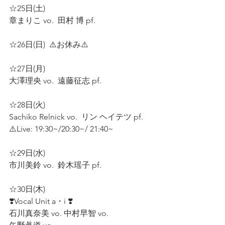
☆25日(土)  
章まりこ vo.  田村 博 pf.  
☆26日(日)  ⚠️お休み⚠️ 
☆27日(月)  
大澤理央 vo.  遠藤征志 pf.  
☆28日(火)  
Sachiko Relnick vo.  リン ヘイテツ pf.  
⚠️Live: 19:30~/20:30~/ 21:40~
☆29日(水)  
市川美鈴 vo.  鈴木瑶子 pf.  
☆30日(木)
❣️Vocal Unit a・i ❣️
石川真奈美 vo. 中村早智 vo. 