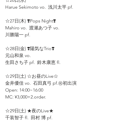
☆26日(水)  
Harue Sekimoto vo.  浅川太平 pf.  
☆27日(木) ❣️Pops Night❣️
Mahiro vo.  渡瀬あつ子 vo.  
川勝陽一 pf.  
☆28日(金) ❣️陽気なTrio❣️ 
元山和泉 vo.  
生田さち子 pf.  鈴木康恵 fl.  
☆29日(土) ☆お昼のLive☆ 
金井優佳 vo.  石田真弓 pf.㊗️初出演  
Open: 14:00~16:00 
MC: ¥3,000+2.order.  
☆29日(土) ★夜のLive★ 
千装智子 fl.  田村 博 pf.  