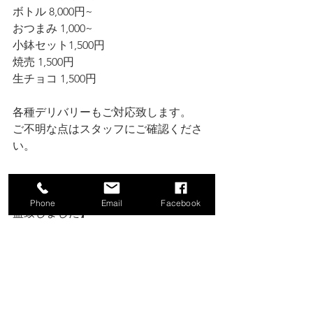
ボトル 8,000円~ 
おつまみ 1,000~
小鉢セット1,500円
焼売 1,500円
生チョコ 1,500円
各種デリバリーもご対応致します。 
ご不明な点はスタッフにご確認くださ
い。
⚠️お知らせ⚠️ 
★【2023年4月より横浜jazz屋連盟に加
Phone
Email
Facebook
盟致しました】
★【2024年6月より横濱jazz協会協力店
となりました】
★【スタッフ募集しております】
音楽好きな方、歌手目指している方、
お話好きな方、一流MusicianのStageを