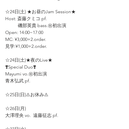
☆24日(土) ★お昼のJam Session★ 
Host: 斎藤クミコ pf.  
           磯部英貴 bass.㊗️初出演  
Open: 14:00~17:00 
MC: ¥3,000+2.order.  
見学:¥1,000+2.order.  
☆24日(土)★夜のLive★ 
❣️Special Duo❣️ 
Mayumi vo.㊗️初出演  
青木弘武 pf.  
☆25日(日)⚠️お休み⚠️  
☆26日(月)  
大澤理央 vo.  遠藤征志 pf.  