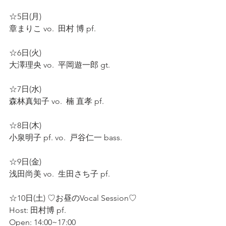
☆5日(月)
章まりこ vo.  田村 博 pf.  
☆6日(火) 
大澤理央 vo.  平岡遊一郎 gt.  
☆7日(水)  
森林真知子 vo.  楠 直孝 pf.  
☆8日(木)
小泉明子 pf. vo.  戸谷仁一 bass.  
☆9日(金)  
浅田尚美 vo.  生田さち子 pf.  
☆10日(土) ♡お昼のVocal Session♡ 
Host: 田村博 pf.  
Open: 14:00~17:00  