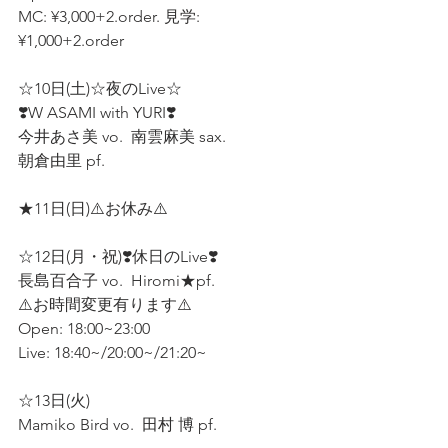
MC: ¥3,000+2.order. 見学:
¥1,000+2.order
☆10日(土)☆夜のLive☆
❣️W ASAMI with YURI❣️  
今井あさ美 vo.  南雲麻美 sax.  
朝倉由里 pf.  
★11日(日)⚠️お休み⚠️  
☆12日(月・祝)❣️休日のLive❣️ 
長島百合子 vo.  Hiromi★pf.  
⚠️お時間変更有ります⚠️ 
Open: 18:00~23:00  
Live: 18:40~/20:00~/21:20~
☆13日(火)  
Mamiko Bird vo.  田村 博 pf.  