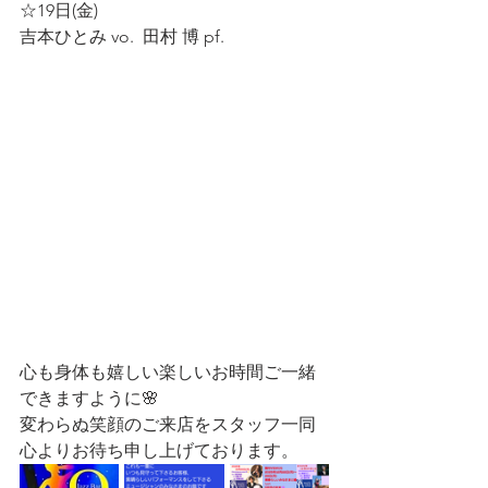
☆19日(金)
吉本ひとみ vo.  田村 博 pf.   
心も身体も嬉しい楽しいお時間ご一緒
できますように🌸
変わらぬ笑顔のご来店をスタッフ一同
心よりお待ち申し上げております。