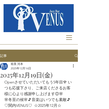
記事
裕美 河本
2025年12月16日
2025年12月19日(金)
Openさせていただいてもう5年目🌹 い
つも応援下さり、ご来店くださるお客
様に心より感謝申し上げます😊🌸 
🌸冬至の候🌸🎵音楽はいつでも素敵🎵
♡関内VENUS♡  ☆2025年12月☆