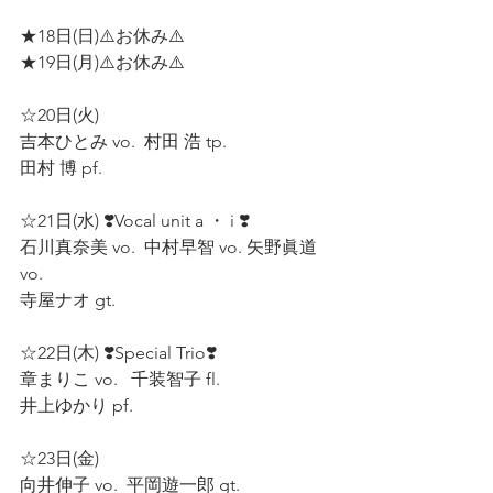
★18日(日)⚠️お休み⚠️  
★19日(月)⚠️お休み⚠️  
☆20日(火)  
吉本ひとみ vo.  村田 浩 tp.  
田村 博 pf.  
☆21日(水) ❣️Vocal unit a ・ i ❣️
石川真奈美 vo.  中村早智 vo. 矢野眞道 
vo. 
寺屋ナオ gt.  
☆22日(木) ❣️Special Trio❣️ 
章まりこ vo.   千装智子 fl.  
井上ゆかり pf.  
☆23日(金)  
向井伸子 vo.  平岡遊一郎 gt.  