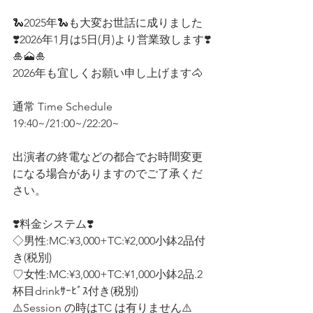
🐍2025年🐍も大変お世話に成りました
❣️2026年1月は5日(月)より営業致します❣️
🎍🗻🎍
2026年も宜しくお願い申し上げます🐴
通常 Time Schedule
19:40~/21:00~/22:20~
出演者の終電などの都合でお時間変更
になる場合がありますのでご了承くだ
さい。
❣️料金システム❣️ 
◇男性:MC:¥3,000+TC:¥2,000小鉢2品付
き(税別)
♡女性:MC:¥3,000+TC:¥1,000小鉢2品.2
杯目drinkｻｰﾋﾞｽ付き(税別)  
⚠️Session の時はTC は有りません⚠️