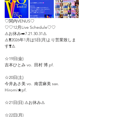
♡関内VENUS♡
♡♡12月Live Schedule♡♡
⚠️お休み➡️7.21.30.31⚠️
⚠️❣️2026年1月は5日(月)より営業致しま
す❣️⚠️  
☆19日(金)  
吉本ひとみ vo.  田村 博 pf.  
☆20日(土)  
今井あさ美 vo.  南雲麻美 sax.  
Hiromi★pf.  
☆21日(日) ⚠️お休み⚠️  
☆22日(月)  