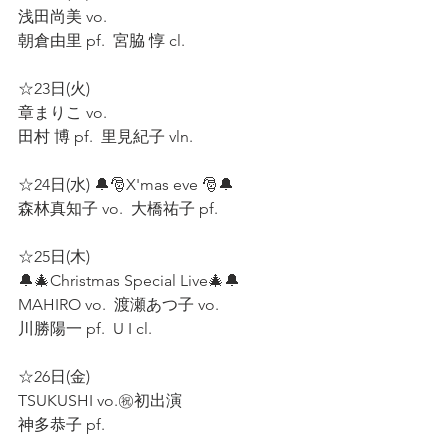
浅田尚美 vo.  
朝倉由里 pf.  宮脇 惇 cl.  
☆23日(火)  
章まりこ vo.  
田村 博 pf.  里見紀子 vln.  
☆24日(水) 🔔🎅X'mas eve 🎅🔔  
森林真知子 vo.  大橋祐子 pf.  
☆25日(木)  
🔔🎄Christmas Special Live🎄🔔  
MAHIRO vo.  渡瀬あつ子 vo.  
川勝陽一 pf.  U I cl.
☆26日(金)  
TSUKUSHI vo.㊗️初出演 
神多恭子 pf.  