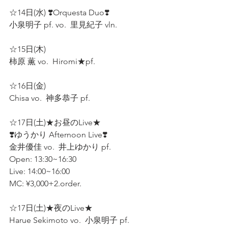
☆14日(水) ❣️Orquesta Duo❣️
小泉明子 pf. vo.  里見紀子 vln.  
☆15日(木) 
柿原 薫 vo.  Hiromi★pf.  
☆16日(金)  
Chisa vo.  神多恭子 pf.  
☆17日(土)★お昼のLive★ 
❣️ゆうかり Afternoon Live❣️
金井優佳 vo.  井上ゆかり pf.  
Open: 13:30~16:30
Live: 14:00~16:00
MC: ¥3,000+2.order.
☆17日(土)★夜のLive★ 
Harue Sekimoto vo.  小泉明子 pf.  