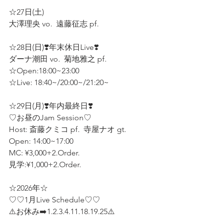
☆27日(土)  
大澤理央 vo.  遠藤征志 pf.  
☆28日(日)❣️年末休日Live❣️
ダーナ潮田 vo.  菊地雅之 pf.  
☆Open:18:00~23:00  
☆Live: 18:40~/20:00~/21:20~
☆29日(月)❣️年内最終日❣️
♡お昼のJam Session♡  
Host: 斎藤クミコ pf.  寺屋ナオ gt.  
Open: 14:00~17:00  
MC: ¥3,000+2.Order.  
見学:¥1,000+2.Order.  
☆2026年☆
♡♡1月Live Schedule♡♡
⚠️お休み➡️1.2.3.4.11.18.19.25⚠️