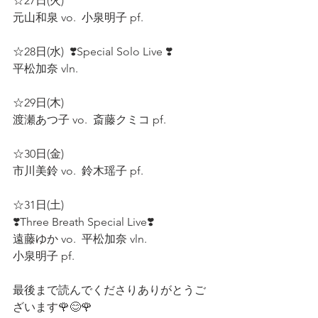
☆27日(火)  
元山和泉 vo.  小泉明子 pf.  
☆28日(水)  ❣️Special Solo Live ❣️
平松加奈 vln.  
☆29日(木)  
渡瀬あつ子 vo.  斎藤クミコ pf.  
☆30日(金)  
市川美鈴 vo.  鈴木瑶子 pf.   
☆31日(土)
❣️Three Breath Special Live❣️
遠藤ゆか vo.  平松加奈 vln.
小泉明子 pf.  
最後まで読んでくださりありがとうご
ざいます🌹😊🌹