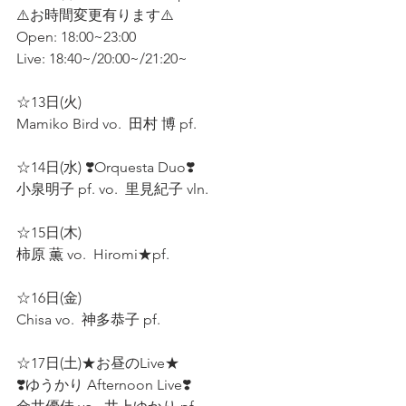
⚠️お時間変更有ります⚠️ 
Open: 18:00~23:00  
Live: 18:40~/20:00~/21:20~
☆13日(火)  
Mamiko Bird vo.  田村 博 pf.  
☆14日(水) ❣️Orquesta Duo❣️
小泉明子 pf. vo.  里見紀子 vln.  
☆15日(木) 
柿原 薫 vo.  Hiromi★pf.  
☆16日(金)  
Chisa vo.  神多恭子 pf.  
☆17日(土)★お昼のLive★ 
❣️ゆうかり Afternoon Live❣️