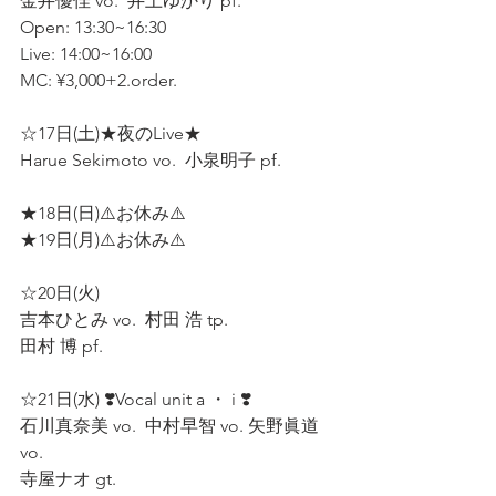
金井優佳 vo.  井上ゆかり pf.  
Open: 13:30~16:30
Live: 14:00~16:00
MC: ¥3,000+2.order.
☆17日(土)★夜のLive★ 
Harue Sekimoto vo.  小泉明子 pf.  
★18日(日)⚠️お休み⚠️  
★19日(月)⚠️お休み⚠️  
☆20日(火)  
吉本ひとみ vo.  村田 浩 tp.  
田村 博 pf.  
☆21日(水) ❣️Vocal unit a ・ i ❣️
石川真奈美 vo.  中村早智 vo. 矢野眞道 
vo. 
寺屋ナオ gt.  