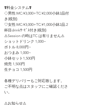
❣️料金システム❣️ 
◇男性:MC:¥3,000+TC:¥2,000小鉢2品付
き(税別)
♡女性:MC:¥3,000+TC:¥1,000小鉢2品.2
杯目drinkｻｰﾋﾞｽ付き(税別)  
⚠️Session の時はTC は有りません⚠️
ショットドリンク 1,000~ 
ボトル 8,000円~ 
おつまみ 1,000~
小鉢セット1,500円
焼売 1,500円
生チョコ 1,500円
各種デリバリーもご対応致します。 
ご不明な点はスタッフにご確認くださ
い。
⚠️お知らせ⚠️ 