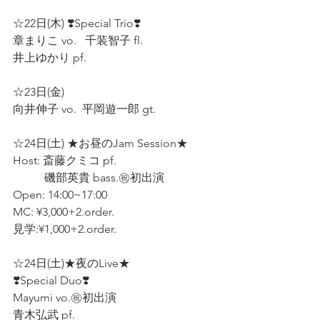
☆22日(木) ❣️Special Trio❣️ 
章まりこ vo.   千装智子 fl.  
井上ゆかり pf.  
☆23日(金)  
向井伸子 vo.  平岡遊一郎 gt.  
☆24日(土) ★お昼のJam Session★ 
Host: 斎藤クミコ pf.  
           磯部英貴 bass.㊗️初出演  
Open: 14:00~17:00 
MC: ¥3,000+2.order.  
見学:¥1,000+2.order.  
☆24日(土)★夜のLive★ 
❣️Special Duo❣️ 
Mayumi vo.㊗️初出演  
青木弘武 pf.  