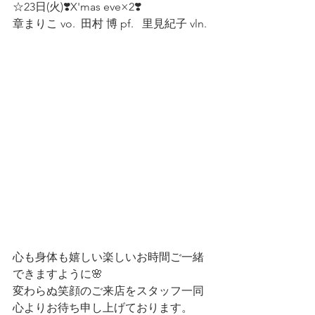
☆23日(火)❣️X'mas eve×2❣️
章まりこ vo.  田村 博 pf.   里見紀子 vln.  
心も身体も嬉しい楽しいお時間ご一緒
できますように🌸
変わらぬ笑顔のご来店をスタッフ一同
心よりお待ち申し上げております。