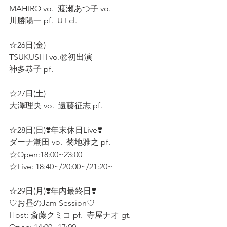
MAHIRO vo.  渡瀬あつ子 vo.  
川勝陽一 pf.  U I cl.
☆26日(金)  
TSUKUSHI vo.㊗️初出演 
神多恭子 pf.  
☆27日(土)  
大澤理央 vo.  遠藤征志 pf.  
☆28日(日)❣️年末休日Live❣️
ダーナ潮田 vo.  菊地雅之 pf.  
☆Open:18:00~23:00  
☆Live: 18:40~/20:00~/21:20~
☆29日(月)❣️年内最終日❣️
♡お昼のJam Session♡  
Host: 斎藤クミコ pf.  寺屋ナオ gt.  