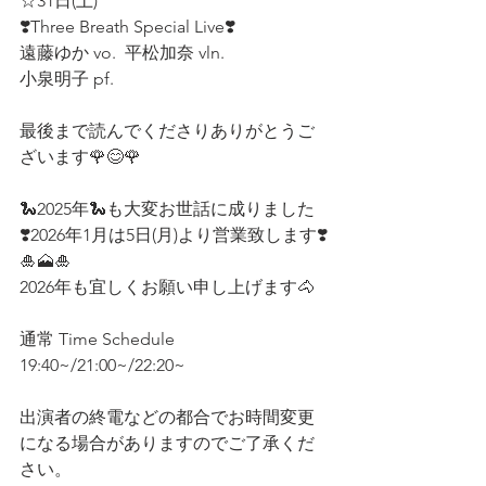
☆31日(土)
❣️Three Breath Special Live❣️
遠藤ゆか vo.  平松加奈 vln.
小泉明子 pf.  
最後まで読んでくださりありがとうご
ざいます🌹😊🌹
🐍2025年🐍も大変お世話に成りました
❣️2026年1月は5日(月)より営業致します❣️
🎍🗻🎍
2026年も宜しくお願い申し上げます🐴
通常 Time Schedule
19:40~/21:00~/22:20~
出演者の終電などの都合でお時間変更
になる場合がありますのでご了承くだ
さい。