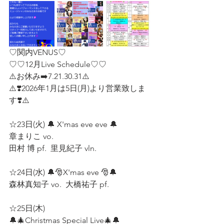
♡関内VENUS♡
♡♡12月Live Schedule♡♡
⚠️お休み➡️7.21.30.31⚠️
⚠️❣️2026年1月は5日(月)より営業致しま
す❣️⚠️ 
☆23日(火) 🔔 X'mas eve eve 🔔
章まりこ vo.  
田村 博 pf.  里見紀子 vln.  
☆24日(水) 🔔🎅X'mas eve 🎅🔔  
森林真知子 vo.  大橋祐子 pf.  
☆25日(木)  
🔔🎄Christmas Special Live🎄🔔  