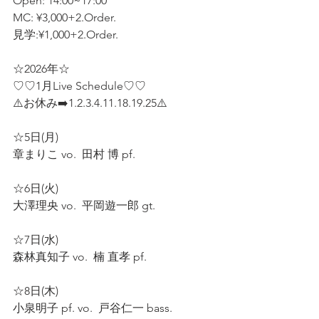
Open: 14:00~17:00  
MC: ¥3,000+2.Order.  
見学:¥1,000+2.Order.  
☆2026年☆
♡♡1月Live Schedule♡♡
⚠️お休み➡️1.2.3.4.11.18.19.25⚠️
☆5日(月)
章まりこ vo.  田村 博 pf.  
☆6日(火) 
大澤理央 vo.  平岡遊一郎 gt.  
☆7日(水)  
森林真知子 vo.  楠 直孝 pf.  
☆8日(木)
小泉明子 pf. vo.  戸谷仁一 bass.  