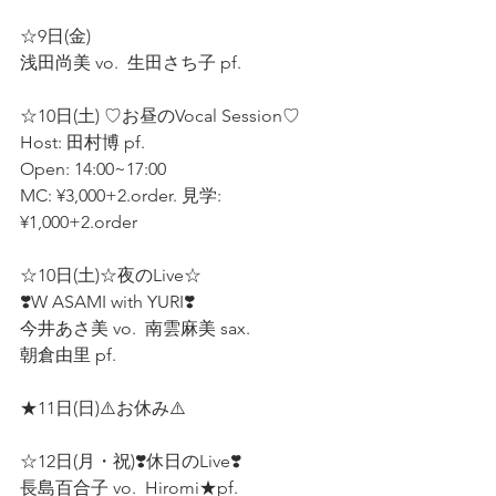
☆9日(金)  
浅田尚美 vo.  生田さち子 pf.  
☆10日(土) ♡お昼のVocal Session♡ 
Host: 田村博 pf.  
Open: 14:00~17:00  
MC: ¥3,000+2.order. 見学:
¥1,000+2.order
☆10日(土)☆夜のLive☆
❣️W ASAMI with YURI❣️  
今井あさ美 vo.  南雲麻美 sax.  
朝倉由里 pf.  
★11日(日)⚠️お休み⚠️  
☆12日(月・祝)❣️休日のLive❣️ 
長島百合子 vo.  Hiromi★pf.  