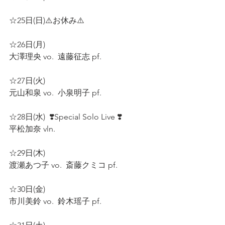
☆25日(日)⚠️お休み⚠️  
☆26日(月)  
大澤理央 vo.  遠藤征志 pf.  
☆27日(火)  
元山和泉 vo.  小泉明子 pf.  
☆28日(水)  ❣️Special Solo Live ❣️
平松加奈 vln.  
☆29日(木)  
渡瀬あつ子 vo.  斎藤クミコ pf.  
☆30日(金)  
市川美鈴 vo.  鈴木瑶子 pf.   