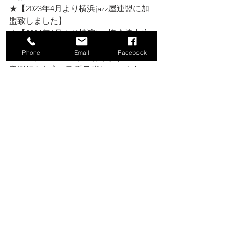
★【2023年4月より横浜jazz屋連盟に加
盟致しました】
★【2024年6月より横濱jazz協会協力店
となりました】
Phone
Email
Facebook
★【スタッフ募集しております】
音楽好きな方、歌手目指している方、
お話好きな方、一流MusicianのStageを
感じながら働いてみませんか？
ご興味のある方はお店、河本裕美まで
お問い合わせください。 
★【貸切・箱貸・workshop等ご相談承
ります】
ご興味ございましたら是非お気軽にお
問い合わせ下さい。
☆ブログは此方↙️ 
https://www.venus-hk-j.com/blog