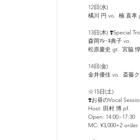
12日(水)  
橘川 円 vo.  楠 直孝 pf
13日(木) ❣️Special Tri
森岡ﾏﾚｰﾈ典子 vo.  
松原慶史 gt.  宮脇 惇 c
14日(金)  
金井優佳 vo.  斎藤クミ
☆15日(土) 
❣️お昼のVocal Sessio
Host: 田村 博 pf.  
Open: 14:00~17:30
MC: ¥3,000+2 order. 