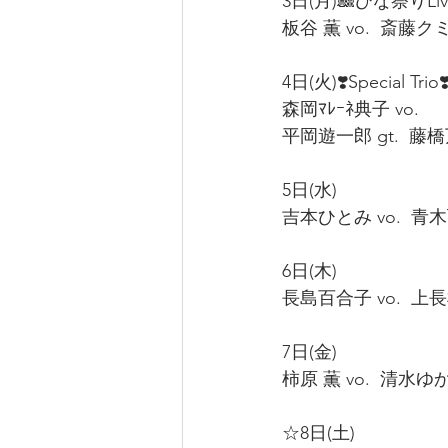
3日(月)🎎ひな祭りLive
板谷 薫 vo.  斎藤クミコ
4日(火)❣️Special Trio❣️
森岡ﾏﾚｰﾈ典子 vo.  
平岡遊一郎 gt.  藤橋万
5日(水)
吉本ひとみ vo.  青木弘
6日(木)  
長島百合子 vo.  上長根
7日(金)  
柿原 薫 vo.  清水ゆかり
☆8日(土)