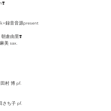
n❣️
ink+録音音源present  
h 朝倉由里❣️
美 sax.  
  田村 博 pf.  
生田さち子 pf.  