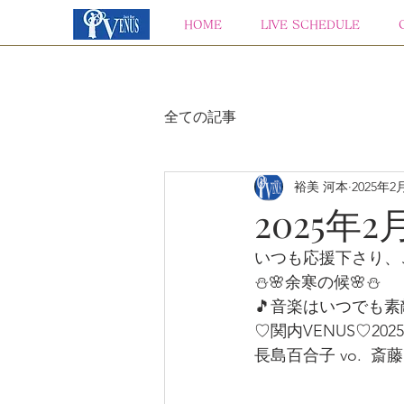
HOME
LIVE SCHEDULE
全ての記事
裕美 河本
2025年2
2025年2
いつも応援下さり、
⛄🌸余寒の候🌸⛄
🎵音楽はいつでも素
♡関内VENUS♡2025
長島百合子 vo.  斎藤ク