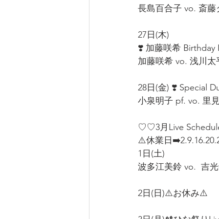
長島百合子 vo. 斎藤ク
27日(木) 
❣️ 加藤咲希 Birthday L
加藤咲希 vo. 浅川太平 
28日(金) ❣️ Special Du
小泉明子 pf. vo. 里見
♡♡3月Live Schedu
⚠️休業日➡️2.9.16.20.2
1日(土)
波多江美鈴 vo.  吉光寺
2日(日)⚠️お休み⚠️  