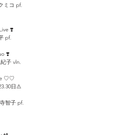
ミコ pf. 
ive ❣️ 　
pf. 
o ❣️ 
紀子 vln. 
le ♡♡
3.30日⚠️  
智子 pf.  