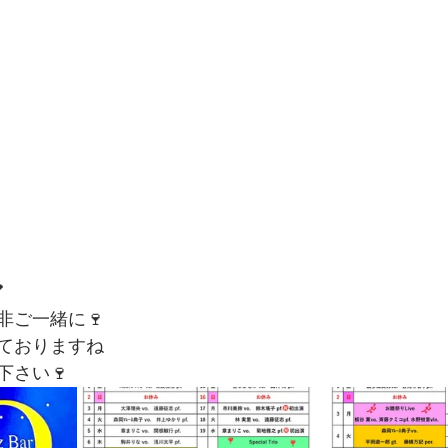

非ご一緒に🍷
ておりますね
下さい🍷