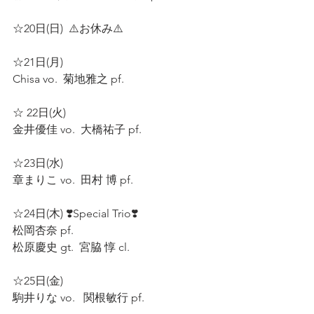
☆20日(日)  ⚠️お休み⚠️  
☆21日(月)  
Chisa vo.  菊地雅之 pf.  
☆ 22日(火)  
金井優佳 vo.  大橋祐子 pf.  
☆23日(水)  
章まりこ vo.  田村 博 pf.  
☆24日(木) ❣️Special Trio❣️ 
松岡杏奈 pf.  
松原慶史 gt.  宮脇 惇 cl.  
☆25日(金)  
駒井りな vo.   関根敏行 pf.  