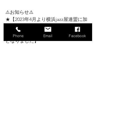
⚠️お知らせ⚠️ 
★【2023年4月より横浜jazz屋連盟に加
盟致しました】
★【2024年6月より横濱jazz協会協力店
Phone
Email
Facebook
となりました】
★【スタッフ募集しております】
音楽好きな方、歌手目指している方、
お話好きな方、一流MusicianのStageを
感じながら働いてみませんか？
ご興味のある方はお店、河本裕美まで
お問い合わせください。 
★【貸切・箱貸・workshop等ご相談承
ります】
ご興味ございましたら是非お気軽にお
問い合わせ下さい。
☆ブログは此方↙️ 