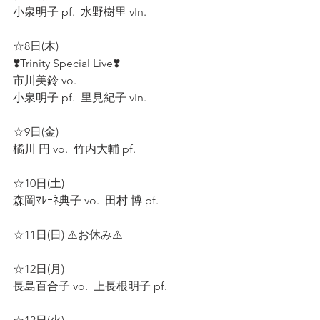
小泉明子 pf.  水野樹里 vIn.  
☆8日(木)  
❣️Trinity Special Live❣️  
市川美鈴 vo.  
小泉明子 pf.  里見紀子 vIn.  
☆9日(金)  
橘川 円 vo.  竹内大輔 pf.  
☆10日(土)  
森岡ﾏﾚｰﾈ典子 vo.  田村 博 pf.  
☆11日(日) ⚠️お休み⚠️ 
☆12日(月)  
長島百合子 vo.  上長根明子 pf.  