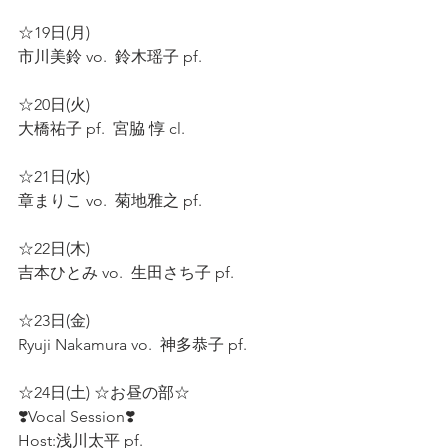
☆19日(月)  
市川美鈴 vo.  鈴木瑶子 pf.  
☆20日(火)   
大橋祐子 pf.  宮脇 惇 cl.  
☆21日(水)  
章まりこ vo.  菊地雅之 pf.  
☆22日(木)  
吉本ひとみ vo.  生田さち子 pf.  
☆23日(金)  
Ryuji Nakamura vo.  神多恭子 pf.  
☆24日(土) ☆お昼の部☆ 
❣️Vocal Session❣️
Host:浅川太平 pf.  