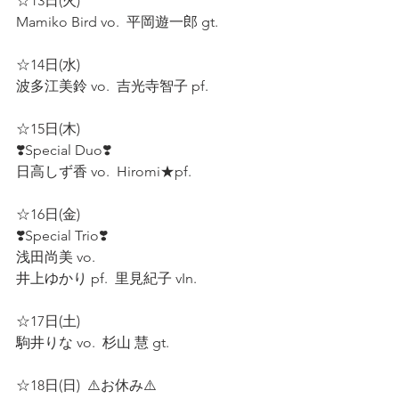
☆13日(火)  
Mamiko Bird vo.  平岡遊一郎 gt.  
☆14日(水)  
波多江美鈴 vo.  吉光寺智子 pf.  
☆15日(木)  
❣️Special Duo❣️
日高しず香 vo.  Hiromi★pf.  
☆16日(金)  
❣️Special Trio❣️
浅田尚美 vo.  
井上ゆかり pf.  里見紀子 vIn.  
☆17日(土)  
駒井りな vo.  杉山 慧 gt.  
☆18日(日)  ⚠️お休み⚠️  