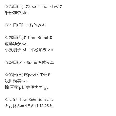
☆26日(土)  ❣️Special Solo Live❣️
平松加奈 vIn.  
☆27日(日)  ⚠️お休み⚠️  
☆28日(月)❣️Three Breath❣️  
遠藤ゆか vo.   
小泉明子 pf.   平松加奈 vIn.  
☆29日(火・祝)  ⚠️お休み⚠️  
☆30日(水)❣️Special Trio❣️  
浅田尚美 vo.  
楠 直孝 pf.  寺屋ナオ gt.  
☆☆5月 Live Schedule☆☆
⚠️お休み➡️4.5.6.11.18.25⚠️