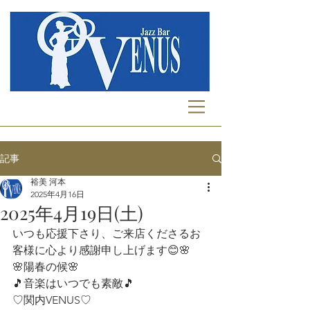
記事
裕美 河本
2025年4月16日
2025年4月19日(土)
いつも応援下さり、ご来店くださるお
客様に心より感謝申し上げます😊🌸 
🌸陽春の候🌸
🎵音楽はいつでも素敵🎵
♡関内VENUS♡