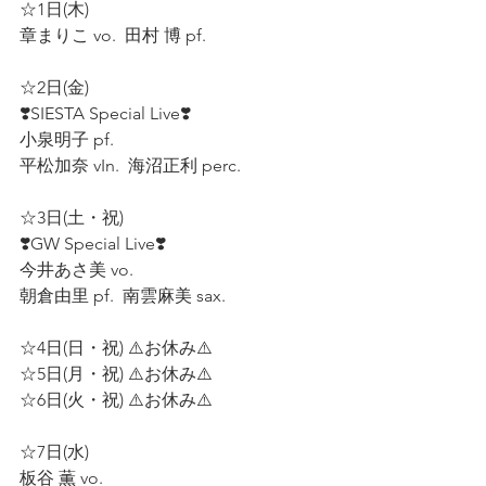
☆1日(木)  
章まりこ vo.  田村 博 pf.  
☆2日(金)  
❣️SIESTA Special Live❣️
小泉明子 pf.  
平松加奈 vIn.  海沼正利 perc.  
☆3日(土・祝)  
❣️GW Special Live❣️
今井あさ美 vo.  
朝倉由里 pf.  南雲麻美 sax.  
☆4日(日・祝) ⚠️お休み⚠️
☆5日(月・祝) ⚠️お休み⚠️
☆6日(火・祝) ⚠️お休み⚠️
☆7日(水)  
板谷 薫 vo.  