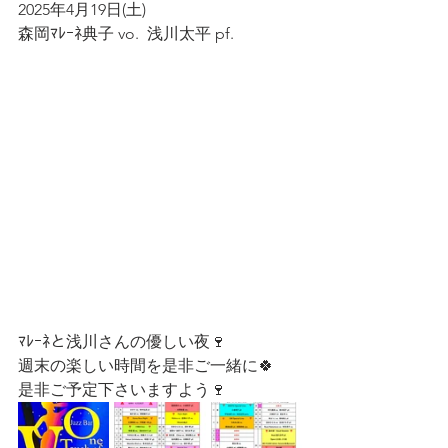
2025年4月19日(土)  
森岡ﾏﾚｰﾈ典子 vo.  浅川太平 pf.  
ﾏﾚｰﾈと浅川さんの優しい夜🍷
週末の楽しい時間を是非ご一緒に🍀
是非ご予定下さいますよう🍷