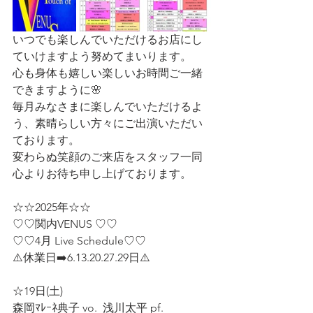
いつでも楽しんでいただけるお店にし
ていけますよう努めてまいります。
心も身体も嬉しい楽しいお時間ご一緒
できますように🌸
毎月みなさまに楽しんでいただけるよ
う、素晴らしい方々にご出演いただい
ております。
変わらぬ笑顔のご来店をスタッフ一同
心よりお待ち申し上げております。
☆☆2025年☆☆
♡♡関内VENUS ♡♡
♡♡4月 Live Schedule♡♡  
⚠️休業日➡️6.13.20.27.29日⚠️
☆19日(土)  
森岡ﾏﾚｰﾈ典子 vo.  浅川太平 pf.  