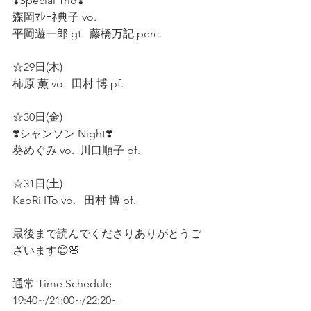
❣️Special Trio❣️  
森岡ﾏﾚｰﾈ典子 vo.  
平岡遊一郎 gt.  藤橋万記 perc.  
☆29日(木)  
柿原 薫 vo.  田村 博 pf. 
☆30日(金)  
❣️シャンソン Night❣️  
葵めぐみ vo.  川口順子 pf.  
☆31日(土)  
KaoRi ITo vo.   田村 博 pf.  
最後まで読んでくださりありがとうご
ざいます😊🌸 
通常 Time Schedule
19:40~/21:00~/22:20~