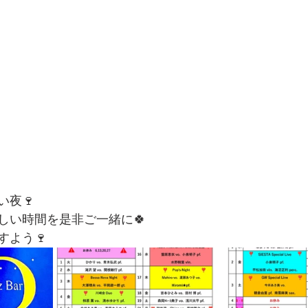
い夜🍷
しい時間を是非ご一緒に🍀
すよう🍷