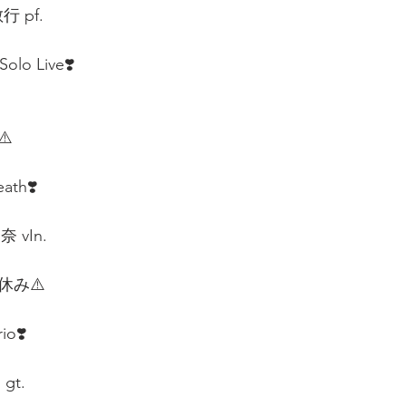
 pf.  
olo Live❣️
️  
th❣️  
vIn.  
休み⚠️  
o❣️  
t.  