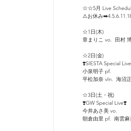
☆☆5月 Live Sched
⚠️お休み➡️4.5.6.11.18
☆1日(木)  
章まりこ vo.  田村 博 p
☆2日(金)  
❣️SIESTA Special Live
小泉明子 pf.  
平松加奈 vIn.  海沼正利
☆3日(土・祝)  
❣️GW Special Live❣️
今井あさ美 vo.  
朝倉由里 pf.  南雲麻美 