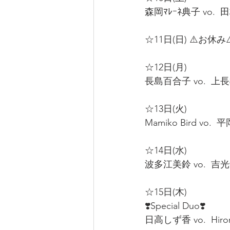
森岡ﾏﾚｰﾈ典子 vo.  田村
☆11日(日) ⚠️お休み⚠
☆12日(月)  
長島百合子 vo.  上長根
☆13日(火)  
Mamiko Bird vo.  
☆14日(水)  
波多江美鈴 vo.  吉光寺
☆15日(木)  
❣️Special Duo❣️
日高しず香 vo.  Hirom