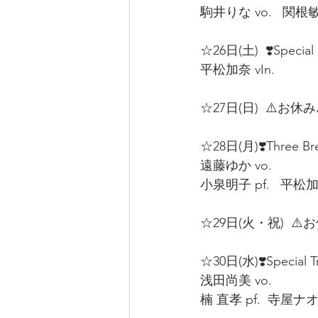
駒井りな vo.   関根敏行
☆26日(土)  ❣️Special S
平松加奈 vIn.  
☆27日(日)  ⚠️お休み⚠
☆28日(月)❣️Three Brea
遠藤ゆか vo.   
小泉明子 pf.   平松加奈 
☆29日(火・祝)  ⚠️お
☆30日(水)❣️Special Tri
浅田尚美 vo.  
楠 直孝 pf.  寺屋ナオ g