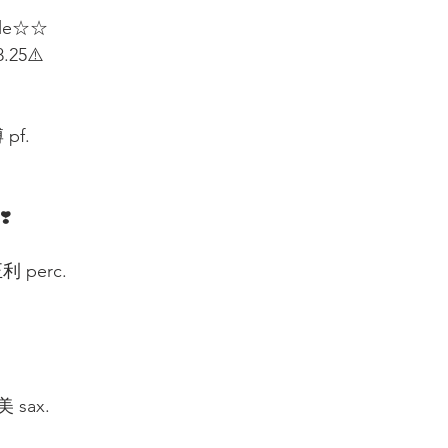
ule☆☆
.25⚠️
f.  
❣️
 perc.  
sax.  