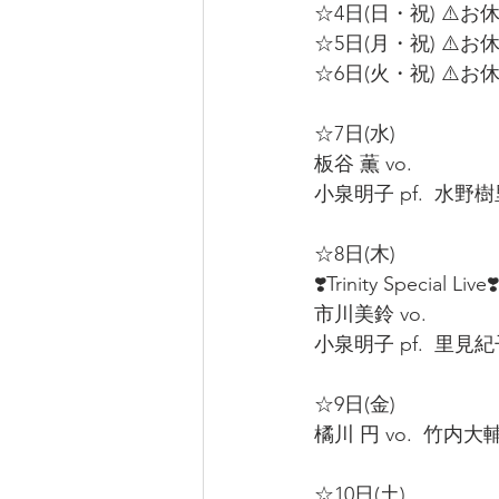
☆4日(日・祝) ⚠️お休
☆5日(月・祝) ⚠️お休
☆6日(火・祝) ⚠️お休
☆7日(水)  
板谷 薫 vo.  
小泉明子 pf.  水野樹里 
☆8日(木)  
❣️Trinity Special Live❣️
市川美鈴 vo.  
小泉明子 pf.  里見紀子 
☆9日(金)  
橘川 円 vo.  竹内大輔 p
☆10日(土)  