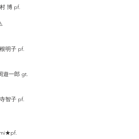
 博 pf.  
️ 
明子 pf.  
平岡遊一郎 gt.  
智子 pf.  
i★pf.  