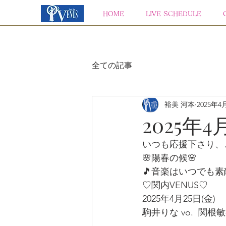
HOME
LIVE SCHEDULE
全ての記事
裕美 河本
2025年4
2025年4
いつも応援下さり、
🌸陽春の候🌸
🎵音楽はいつでも素
♡関内VENUS♡
2025年4月25日(金)
駒井りな vo.  関根敏行 