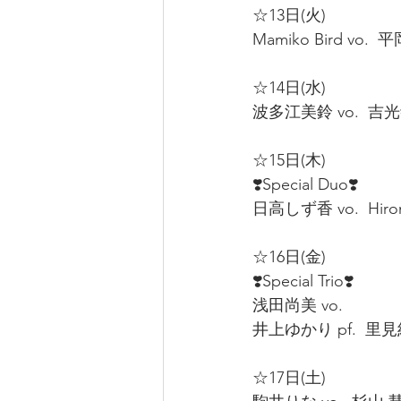
☆13日(火)  
Mamiko Bird vo.  
☆14日(水)  
波多江美鈴 vo.  吉光寺
☆15日(木)  
❣️Special Duo❣️
日高しず香 vo.  Hirom
☆16日(金)  
❣️Special Trio❣️
浅田尚美 vo.  
井上ゆかり pf.  里見紀子
☆17日(土)  