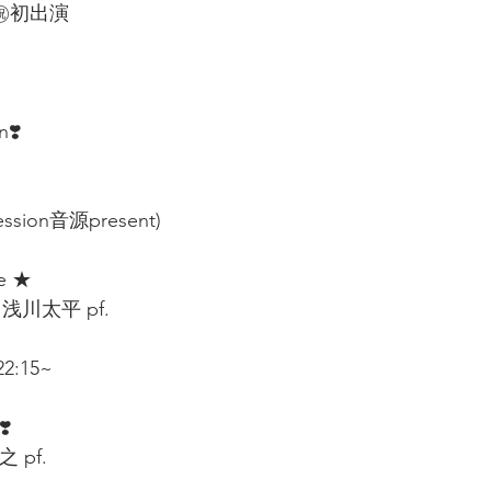
 ㊗️初出演   
n❣️
ession音源present)  
 ★  
  浅川太平 pf.  
22:15~
️ 
pf.  