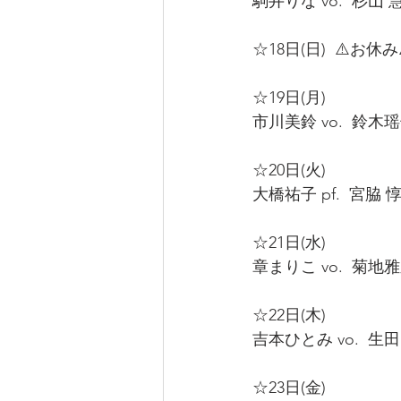
駒井りな vo.  杉山 慧 g
☆18日(日)  ⚠️お休み⚠
☆19日(月)  
市川美鈴 vo.  鈴木瑶子 
☆20日(火)   
大橋祐子 pf.  宮脇 惇 c
☆21日(水) 
章まりこ vo.  菊地雅之 
☆22日(木)  
吉本ひとみ vo.  生田さ
☆23日(金)  