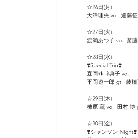
☆26日(月)  
大澤理央 vo.  遠藤征志 
☆27日(火)  
渡瀨あつ子 vo.  斎藤ク
☆28日(水)  
❣️Special Trio❣️  
森岡ﾏﾚｰﾈ典子 vo.  
平岡遊一郎 gt.  藤橋万
☆29日(木)  
柿原 薫 vo.  田村 博 p
☆30日(金)  
❣️シャンソン Night❣️ 