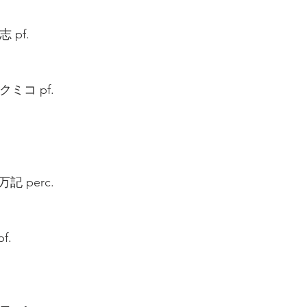
pf.  
ミコ pf.  
記 perc.  
f. 
 