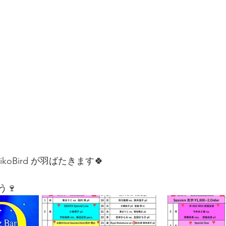
oBird が羽ばたきます🍀
🍷